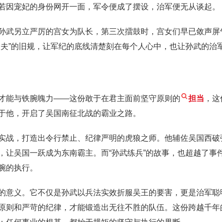
若因宠妃的身份网开一面，军令便成了摆设，治军便无从谈起。
孙武另立严厉的宫女为队长，第三次擂鼓时，宫女们早已敛声屏
大夫”的旧规，让军纪的底线清楚刻在每个人心中，也让孙武的治
才能与铁腕魄力——这份敢于在君主面前坚守原则的
担当
，这
于他，开启了吴国南征北战的霸业之路。
实战，打造出令行禁止、纪律严明的虎狼之师。他辅佐吴国西破
让吴国一跃成为东南霸主。而“孙武练兵”的故事，也超越了事件
腕的执行。
的意义。它不仅是孙武以兵法实效折服吴王的要害，更是治军聪
原则和严苛的纪律，才能锻造出无往不胜的队伍。这份跨越千年