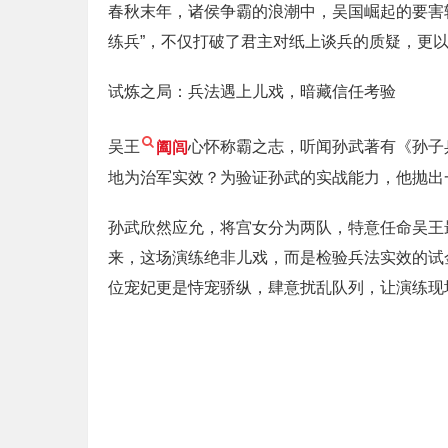
春秋末年，诸侯争霸的浪潮中，吴国崛起的要害
练兵”，不仅打破了君主对纸上谈兵的质疑，更
试炼之局：兵法遇上儿戏，暗藏信任考验
吴王
阖闾
心怀称霸之志，听闻孙武著有《孙子
地为治军实效？为验证孙武的实战能力，他抛出
孙武欣然应允，将宫女分为两队，特意任命吴王
来，这场演练绝非儿戏，而是检验兵法实效的试
位宠妃更是恃宠骄纵，肆意扰乱队列，让演练现