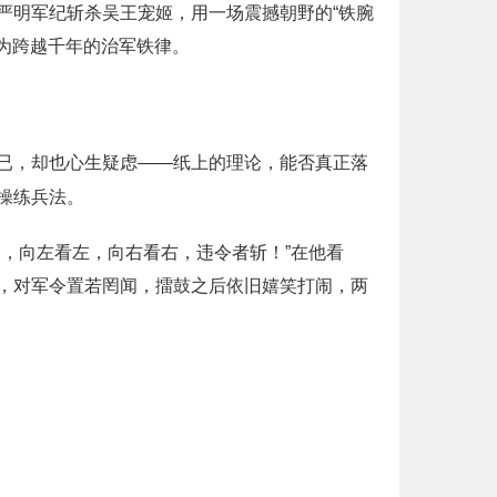
严明军纪斩杀吴王宠姬，用一场震撼朝野的“铁腕
成为跨越千年的治军铁律。
已，却也心生疑虑——纸上的理论，能否真正落
操练兵法。
，向左看左，向右看右，违令者斩！”在他看
，对军令置若罔闻，擂鼓之后依旧嬉笑打闹，两