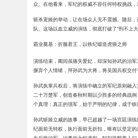
众。在他看来，军纪的权威不容任何特权挑战，
斩杀宠姬的举动，让在场众人无不震撼。随后，
队。这场以血立威的演练，彻底打破了“刑不上
霸业奠基：折服君王，以铁纪锻造虎狼之师
演练结束，阖闾虽痛失爱妃，却深知孙武的治军
摒弃个人情绪，拜孙武为大将，将吴国兵权交付
孙武执掌兵权后，将演练中确立的军纪原则融入
二十万楚军，创造春秋时期以少胜多的经典战例，
个真理：真正的强军，始于严明的纪律，成于铁
孙武斩姬立威的故事，早已超越了一场宫廷演练
纪面前无特权，执行面前无折扣，唯有以坚定的