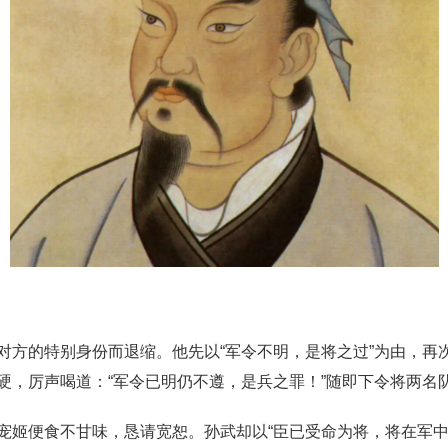
对方的特别身份而退缩。他先以“军令不明，是将之过”为由，再
硬，厉声喝道：“军令已明仍不遵，是兵之罪！”随即下令将两名
宠姬便食不甘味，恳请宽恕。孙武却以“臣已受命为将，将在军中