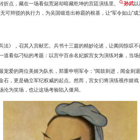
转折点，藏在一场看似荒诞却暗藏乾坤的宫廷演练里。
孙武
以
以无可辩驳的执行力，为吴国锻造出称霸的根基，让“军令如山”
兵法》，召其入宫献艺。兵书十三篇的精妙论述，让阖闾惊叹不
一道看似刁钻的考题：以宫中百余名妃嫔宫女为演练对象，当场
最宠爱的两位美姬为队长，郑重申明军令：“闻鼓则进，闻金则退
金石，更是确立军纪权威的起点。然而，宫女们将演练视作嬉戏
场沦为笑场，也让这场考验陷入僵局。