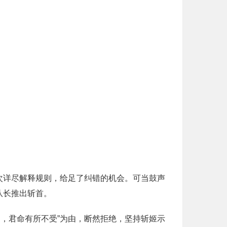
次详尽解释规则，给足了纠错的机会。可当鼓声
队长推出斩首。
，君命有所不受”为由，断然拒绝，坚持斩姬示