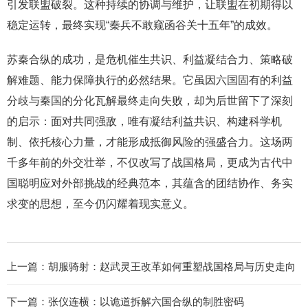
引发联盟破裂。这种持续的协调与维护，让联盟在初期得以
稳定运转，最终实现“秦兵不敢窥函谷关十五年”的成效。
苏秦合纵的成功，是危机催生共识、利益凝结合力、策略破
解难题、能力保障执行的必然结果。它虽因六国固有的利益
分歧与秦国的分化瓦解最终走向失败，却为后世留下了深刻
的启示：面对共同强敌，唯有凝结利益共识、构建科学机
制、依托核心力量，才能形成抵御风险的强盛合力。这场两
千多年前的外交壮举，不仅改写了战国格局，更成为古代中
国聪明应对外部挑战的经典范本，其蕴含的团结协作、务实
求变的思想，至今仍闪耀着现实意义。
上一篇：
胡服骑射：赵武灵王改革如何重塑战国格局与历史走向
下一篇：
张仪连横：以诡道拆解六国合纵的制胜密码