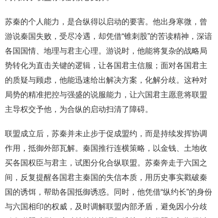
苏秦的个人能力，是合纵得以启动的要害。他出身寒微，曾
游说秦国失败，受尽冷遇，却凭借“锥刺股”的苦读精神，深谙
各国国情、地理与君主心理。游说时，他能将复杂的战略局
势转化为直击关键的逻辑，让各国君主信服；面对各国君主
的质疑与顾虑，他能迅速给出解决方案，化解分歧。这种对
局势的精准把控与强盛的说服能力，让六国君主愿意将联盟
主导权交予他，为合纵的启动扫清了障碍。
联盟成立后，苏秦并未止步于促成盟约，而是持续发挥协调
作用，抵御外部瓦解。秦国推行连横策略，以金钱、土地收
买各国权臣与君主，试图分化合纵联盟。苏秦奔走于六国之
间，反复提醒各国君主秦国的失信本质，用历史事实戳破秦
国的诱饵，帮助各国抵御诱惑。同时，他凭借“纵约长”的身份
与六国相印的权威，及时调解联盟内部矛盾，避免因小分歧