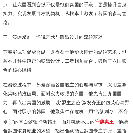
点，让六国看到合纵不仅是抵御秦国的手段，更是提升自身
实力、实现发展目标的契机，从根本上激发了各国的参与意
愿。
三、策略精准：游说艺术与联盟设计的双轮驱动
苏秦能成功促成合纵，既得益于他炉火纯青的游说艺术，也
离不开科学缜密的联盟设计，二者相互配合，破解了六国联
合的核心障碍。
在游说过程中，苏秦深谙各国君主的心理与需求，采用差异
化策略精准破局。面对实力较强的齐国，他先肯定齐国国
力，再点出秦国的威胁，以“盟主之位”激发齐王的虚荣心与野
心；面对弱小的韩国，他聚焦生存危机，用“合纵则存，不合
则亡”的直白逻辑打动韩王；面对犹豫不决的
魏惠王
，他结
合魏国恢复霸业的渴望，指出合纵能让魏国专注扩张，重拾