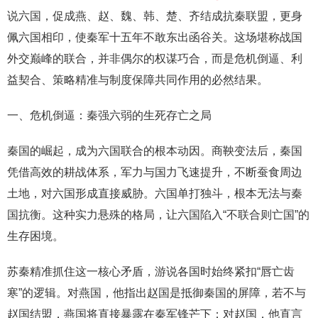
说六国，促成燕、赵、魏、韩、楚、齐结成抗秦联盟，更身
佩六国相印，使秦军十五年不敢东出函谷关。这场堪称战国
外交巅峰的联合，并非偶尔的权谋巧合，而是危机倒逼、利
益契合、策略精准与制度保障共同作用的必然结果。
一、危机倒逼：秦强六弱的生死存亡之局
秦国的崛起，成为六国联合的根本动因。商鞅变法后，秦国
凭借高效的耕战体系，军力与国力飞速提升，不断蚕食周边
土地，对六国形成直接威胁。六国单打独斗，根本无法与秦
国抗衡。这种实力悬殊的格局，让六国陷入“不联合则亡国”的
生存困境。
苏秦精准抓住这一核心矛盾，游说各国时始终紧扣“唇亡齿
寒”的逻辑。对燕国，他指出赵国是抵御秦国的屏障，若不与
赵国结盟，燕国将直接暴露在秦军锋芒下；对赵国，他直言