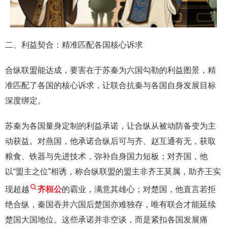
二、利益契合：精准匹配各国核心诉求
合纵联盟能达成，要害在于苏秦为六国勾勒的利益图景，精
准匹配了各国的核心诉求，让联合抗秦与各国自身发展目标
深度绑定。
苏秦为各国量身定制的利益承诺，让合纵从被动防备变为主
动获益。对燕国，他承诺合纵后可与齐、赵互通有无，获取
粮食、铁器与先进技术，弥补自身国力短板；对齐国，他
以“盟主之位”相诱，称合纵联盟的盟主非齐王莫属，助齐王实
现超越
齐桓公
的霸业，满意其雄心；对楚国，他直言若拒
绝合纵，秦国吞并六国后楚国亦难独存，唯有联合才能延续
楚国大国地位。这些承诺并非空谈，而是紧扣各国发展痛