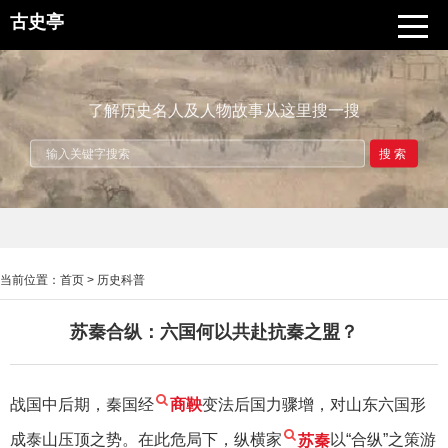
古史亭
了解历史名人及人物故事从这里搜一搜
搜索
当前位置：
首页
>
历史科普
苏秦合纵：六国何以共赴抗秦之盟？
战国中后期，秦国经
商鞅
变法后国力骤增，对山东六国形
成泰山压顶之势。在此危局下，纵横家
苏秦
以“合纵”之策游