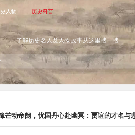
历史人物
历史科普
了解历史名人及人物故事从这里搜一搜
锋芒动帝阙，忧国丹心赴幽冥：贾谊的才名与