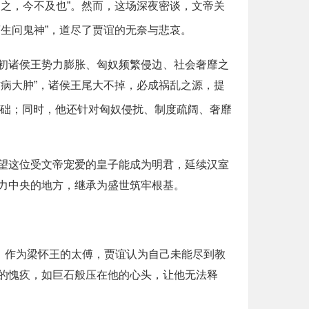
之，今不及也”。然而，这场深夜密谈，文帝关
苍生问鬼神”，道尽了贾谊的无奈与悲哀。
初诸侯王势力膨胀、匈奴频繁侵边、社会奢靡之
病大肿”，诸侯王尾大不掉，必成祸乱之源，提
基础；同时，他还针对匈奴侵扰、制度疏阔、奢靡
望这位受文帝宠爱的皇子能成为明君，延续汉室
力中央的地方，继承为盛世筑牢根基。
。作为梁怀王的太傅，贾谊认为自己未能尽到教
的愧疚，如巨石般压在他的心头，让他无法释