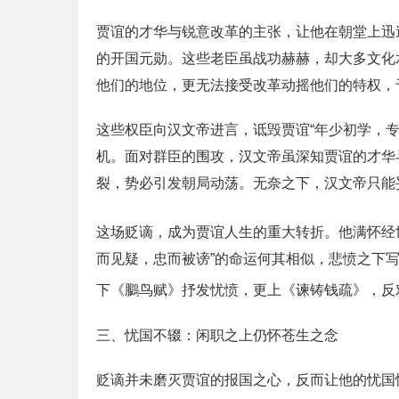
贾谊的才华与锐意改革的主张，让他在朝堂上迅
的开国元勋。这些老臣虽战功赫赫，却大多文化
他们的地位，更无法接受改革动摇他们的特权，
这些权臣向汉文帝进言，诋毁贾谊“年少初学，
机。面对群臣的围攻，汉文帝虽深知贾谊的才华
裂，势必引发朝局动荡。无奈之下，汉文帝只能
这场贬谪，成为贾谊人生的重大转折。他满怀经
而见疑，忠而被谤”的命运何其相似，悲愤之下
下《鵩鸟赋》抒发忧愤，更上《谏铸钱疏》，反
三、忧国不辍：闲职之上仍怀苍生之念
贬谪并未磨灭贾谊的报国之心，反而让他的忧国