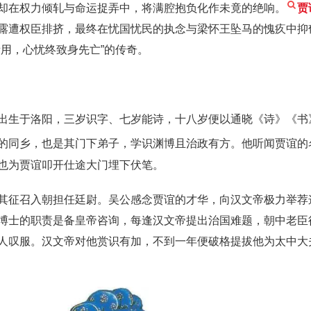
却在权力倾轧与命运捉弄中，将满腔抱负化作未竟的绝响。
贾
露遭权臣排挤，最终在忧国忧民的执念与梁怀王坠马的愧疚中抑
用，心忧终致身先亡”的传奇。
出生于洛阳，三岁识字、七岁能诗，十八岁便以通晓《诗》《书
的同乡，也是其门下弟子，学识渊博且治政有方。他听闻贾谊的
也为贾谊叩开仕途大门埋下伏笔。
其征召入朝担任廷尉。吴公感念贾谊的才华，向汉文帝极力举荐
博士的职责是备皇帝咨询，每逢汉文帝提出治国难题，朝中老臣
人叹服。汉文帝对他赏识有加，不到一年便破格提拔他为太中大