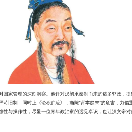
对国家管理的深刻洞察。他针对汉初承秦制而来的诸多弊政，提出
严苛旧制；同时上《论积贮疏》，痛陈“背本趋末”的危害，力倡
瞻性与操作性，尽显一位青年政治家的远见卓识，也让汉文帝对