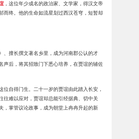
谊
，这位年少成名的政治家、文学家，得汉文帝
郁而终。他的生命如流星划过西汉苍穹，短暂却
》、擅长撰文著名乡里，成为河南郡公认的才
名声后，将其招致门下悉心培养，在贾谊的辅佐
这位自得门生。二十一岁的贾谊由此踏入长安，
往往难以应对，贾谊却总能引经据典、切中关
夫，掌管议论政事，成为朝堂上冉冉升起的新