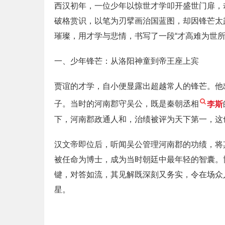
西汉初年，一位少年以惊世才学叩开盛世门扉，
破格赏识，以笔为刃擘画治国蓝图，却因锋芒太
璀璨，用才学与悲情，书写了一段“才高难为世所
一、少年锋芒：从洛阳神童到帝王座上宾
贾谊的才学，自小便显露出超越常人的锋芒。他
子。当时的河南郡守吴公，既是秦朝丞相
李斯
下，河南郡政通人和，治绩被评为天下第一，这
汉文帝即位后，听闻吴公管理河南郡的功绩，将
被任命为博士，成为当时朝廷中最年轻的智囊。
键，对答如流，其见解既深刻又务实，令在场众
星。