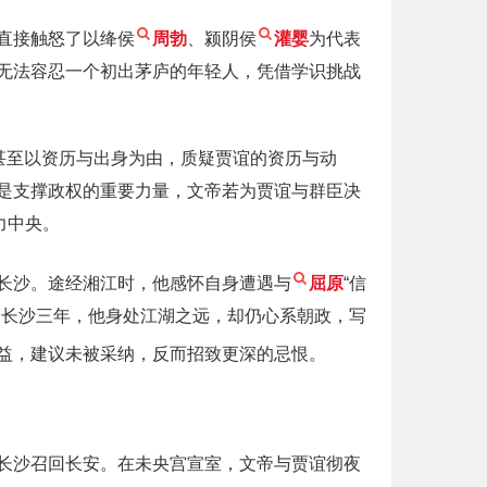
直接触怒了以绛侯
周勃
、颍阴侯
灌婴
为代表
无法容忍一个初出茅庐的年轻人，凭借学识挑战
甚至以资历与出身为由，质疑贾谊的资历与动
是支撑政权的重要力量，文帝若为贾谊与群臣决
力中央。
长沙。途经湘江时，他感怀自身遭遇与
屈原
“信
。长沙三年，他身处江湖之远，却仍心系朝政，写
益，建议未被采纳，反而招致更深的忌恨。
长沙召回长安。在未央宫宣室，文帝与贾谊彻夜