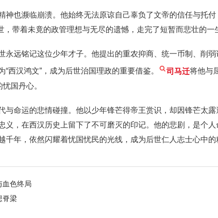
精神也濒临崩溃。他始终无法原谅自己辜负了文帝的信任与托付
离世，带着未竟的政管理想与无尽的遗憾，走完了短暂而悲壮的一
世永远铭记这位少年才子。他提出的重农抑商、统一币制、削弱
为“西汉鸿文”，成为后世治国理政的重要借鉴。
司马迁
将他与
的忧国丹心。
代与命运的悲情碰撞。他以少年锋芒得帝王赏识，却因锋芒太露
忠义，在西汉历史上留下了不可磨灭的印记。他的悲剧，是个人
越千年，依然闪耀着忧国忧民的光线，成为后世仁人志士心中的
与血色终局
想脊梁