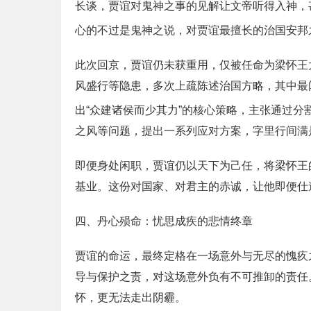
长谈，贾谊对鬼神之事的见解让文帝听得入神，
心的不过是鬼神之说，对贾谊最擅长的治国安邦
此次回京，贾谊仍未获重用，仅被任命为梁怀王
风盛行等隐患，多次上疏陈述治国方略，其中最
出“众建诸侯而少其力”的核心策略，主张通过分
之风等问题，提出一系列应对方案，字里行间满
即便身处闲职，贾谊仍以天下为己任，将梁怀王
基业。这份对国家、对君主的赤诚，让他即便仕
四、丹心殒命：忧思成疾的悲情终章
贾谊的命运，最终定格在一场意外与无尽的愧疚
导与保护之责，对这场意外负有不可推卸的责任
怀，更无法走出阴霾。