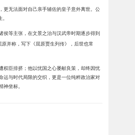
，更无法面对自己亲手辅佐的皇子意外离世。公
生。
诸侯等主张，在文景之治与汉武帝时期逐步得到
屈原并称，写下《屈原贾生列传》，后世也常
遭权臣排挤；他以忧国之心屡献良策，却终因忧
命运与时代局限的交织，更是一位纯粹政治家对
精神坐标。