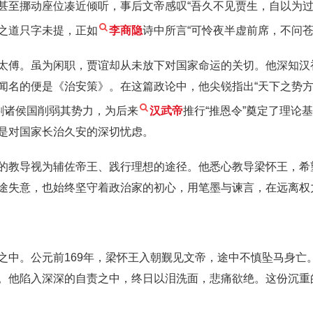
甚至挪动座位凑近倾听，事后文帝感叹“吾久不见贾生，自以为过
之道只字未提，正如
李商隐
诗中所言“可怜夜半虚前席，不问
太傅。虽为闲职，贾谊却从未放下对国家命运的关切。他深知汉
闻名的便是《治安策》。在这篇政论中，他尖锐指出“天下之势方
割诸侯国削弱其势力，为后来
汉武帝
推行“推恩令”奠定了理论
是对国家长治久安的深切忧虑。
的教导视为辅佐帝王、践行理想的途径。他悉心教导梁怀王，希
途失意，也始终坚守着政治家的初心，用笔墨与谏言，在远离权
之中。公元前169年，梁怀王入朝觐见文帝，途中不慎坠马身亡
。他陷入深深的自责之中，终日以泪洗面，悲痛欲绝。这份沉重