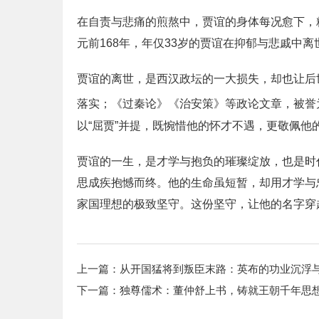
在自责与悲痛的煎熬中，贾谊的身体每况愈下，
元前168年，年仅33岁的贾谊在抑郁与悲戚中
贾谊的离世，是西汉政坛的一大损失，却也让后
落实；《过秦论》《治安策》等政论文章，被誉
以“屈贾”并提，既惋惜他的怀才不遇，更敬佩他
贾谊的一生，是才学与抱负的璀璨绽放，也是时
思成疾抱憾而终。他的生命虽短暂，却用才学与
家国理想的极致坚守。这份坚守，让他的名字穿
上一篇：
从开国猛将到叛臣末路：英布的功业沉浮
下一篇：
独尊儒术：董仲舒上书，铸就王朝千年思