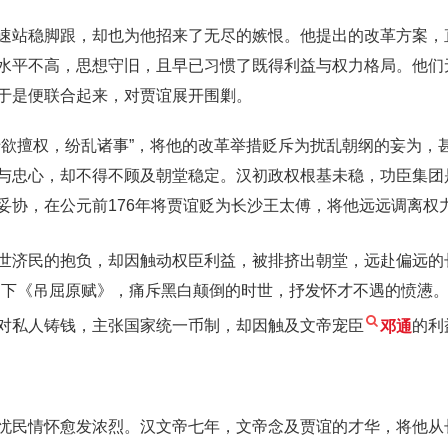
速站稳脚跟，却也为他招来了无尽的嫉恨。他提出的改革方案，
水平不高，思想守旧，且早已习惯了既得利益与权力格局。他们
于是便联合起来，对贾谊展开围剿。
专欲擅权，纷乱诸事”，将他的改革举措贬斥为扰乱朝纲的妄为，
与忠心，却不得不顾及朝堂稳定。汉初政权根基未稳，功臣集团
妥协，在公元前176年将贾谊贬为长沙王太傅，将他远远调离权
世济民的抱负，却因触动权臣利益，被排挤出朝堂，远赴偏远的
写下《吊屈原赋》，痛斥黑白颠倒的时世，抒发怀才不遇的愤懑
对私人铸钱，主张国家统一币制，却因触及文帝宠臣
邓通
的利
忧民情怀愈发浓烈。汉文帝七年，文帝念及贾谊的才华，将他从