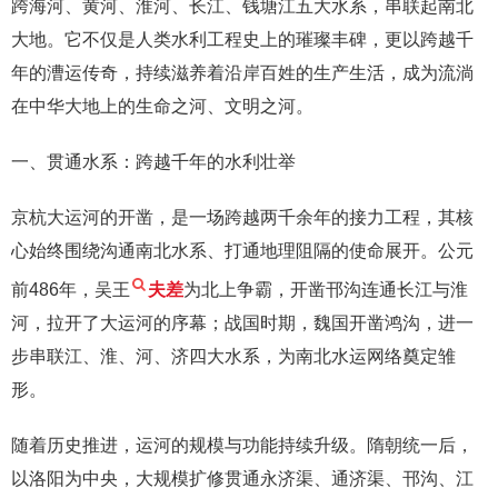
跨海河、黄河、淮河、长江、钱塘江五大水系，串联起南北
大地。它不仅是人类水利工程史上的璀璨丰碑，更以跨越千
年的漕运传奇，持续滋养着沿岸百姓的生产生活，成为流淌
在中华大地上的生命之河、文明之河。
一、贯通水系：跨越千年的水利壮举
京杭大运河的开凿，是一场跨越两千余年的接力工程，其核
心始终围绕沟通南北水系、打通地理阻隔的使命展开。公元
前486年，吴王
夫差
为北上争霸，开凿邗沟连通长江与淮
河，拉开了大运河的序幕；战国时期，魏国开凿鸿沟，进一
步串联江、淮、河、济四大水系，为南北水运网络奠定雏
形。
随着历史推进，运河的规模与功能持续升级。隋朝统一后，
以洛阳为中央，大规模扩修贯通永济渠、通济渠、邗沟、江