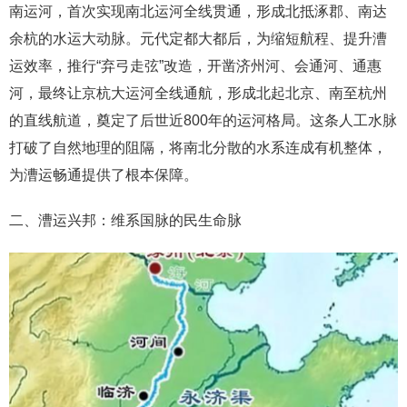
南运河，首次实现南北运河全线贯通，形成北抵涿郡、南达
余杭的水运大动脉。元代定都大都后，为缩短航程、提升漕
运效率，推行“弃弓走弦”改造，开凿济州河、会通河、通惠
河，最终让京杭大运河全线通航，形成北起北京、南至杭州
的直线航道，奠定了后世近800年的运河格局。这条人工水脉
打破了自然地理的阻隔，将南北分散的水系连成有机整体，
为漕运畅通提供了根本保障。
二、漕运兴邦：维系国脉的民生命脉