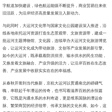
字航道加快建设，绿色航运能级不断提升，商业贸易往来依
旧活跃，为沿岸经济高质量发展注入新动力。
与此同时，大运河文化带与国家文化公园建设深入推进，沿
线各地依托运河资源打造生态景观带、文旅资源带，建成一
批运河主题博物馆、文化园，连续举办大运河文化旅游博览
会，让运河文化成为带动旅游、文创等产业发展的新引擎。
如今的大运河，既承载着防洪排涝、输水供水的民生功能，
又焕发着文旅融合、产业升级的活力，让沿岸百姓在生态改
善、产业发展中收获实实在在的幸福感。
从春秋开凿到当代焕新，京杭大运河以贯通南北的磅礴气
魄，串联起千年漕运的传奇，也书写着滋养百姓的永恒篇
章。它既是沟通水系的水利奇迹，更是维系国脉的漕运命
脉、繁荣商贸的经济纽带、传承文脉的文化长廊。如今，这