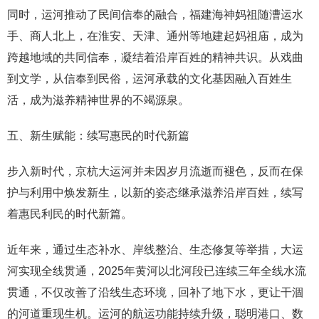
同时，运河推动了民间信奉的融合，福建海神妈祖随漕运水
手、商人北上，在淮安、天津、通州等地建起妈祖庙，成为
跨越地域的共同信奉，凝结着沿岸百姓的精神共识。从戏曲
到文学，从信奉到民俗，运河承载的文化基因融入百姓生
活，成为滋养精神世界的不竭源泉。
五、新生赋能：续写惠民的时代新篇
步入新时代，京杭大运河并未因岁月流逝而褪色，反而在保
护与利用中焕发新生，以新的姿态继承滋养沿岸百姓，续写
着惠民利民的时代新篇。
近年来，通过生态补水、岸线整治、生态修复等举措，大运
河实现全线贯通，2025年黄河以北河段已连续三年全线水流
贯通，不仅改善了沿线生态环境，回补了地下水，更让干涸
的河道重现生机。运河的航运功能持续升级，聪明港口、数