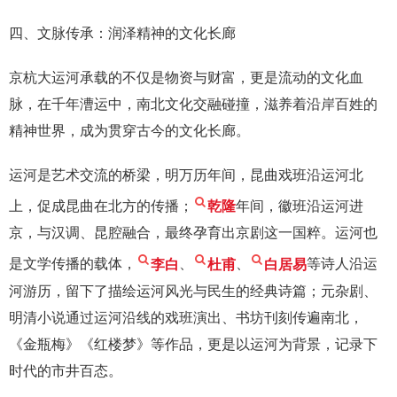
四、文脉传承：润泽精神的文化长廊
京杭大运河承载的不仅是物资与财富，更是流动的文化血
脉，在千年漕运中，南北文化交融碰撞，滋养着沿岸百姓的
精神世界，成为贯穿古今的文化长廊。
运河是艺术交流的桥梁，明万历年间，昆曲戏班沿运河北
上，促成昆曲在北方的传播；
乾隆
年间，徽班沿运河进
京，与汉调、昆腔融合，最终孕育出京剧这一国粹。运河也
是文学传播的载体，
李白
、
杜甫
、
白居易
等诗人沿运
河游历，留下了描绘运河风光与民生的经典诗篇；元杂剧、
明清小说通过运河沿线的戏班演出、书坊刊刻传遍南北，
《金瓶梅》《红楼梦》等作品，更是以运河为背景，记录下
时代的市井百态。