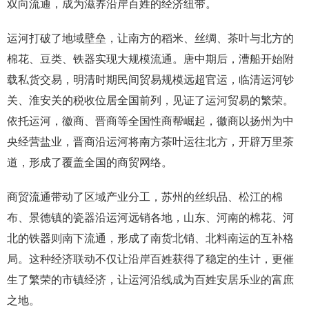
双向流通，成为滋养沿岸百姓的经济纽带。
运河打破了地域壁垒，让南方的稻米、丝绸、茶叶与北方的
棉花、豆类、铁器实现大规模流通。唐中期后，漕船开始附
载私货交易，明清时期民间贸易规模远超官运，临清运河钞
关、淮安关的税收位居全国前列，见证了运河贸易的繁荣。
依托运河，徽商、晋商等全国性商帮崛起，徽商以扬州为中
央经营盐业，晋商沿运河将南方茶叶运往北方，开辟万里茶
道，形成了覆盖全国的商贸网络。
商贸流通带动了区域产业分工，苏州的丝织品、松江的棉
布、景德镇的瓷器沿运河远销各地，山东、河南的棉花、河
北的铁器则南下流通，形成了南货北销、北料南运的互补格
局。这种经济联动不仅让沿岸百姓获得了稳定的生计，更催
生了繁荣的市镇经济，让运河沿线成为百姓安居乐业的富庶
之地。