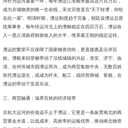
河作为运河重要一环，每年漕运江淮粮米最高达六百万石，
成为京城物资的唯一生命线，宋太宗曾直言“天下转漕，仰给
在此一渠”。明清时期，漕运制度趋于完备，朝廷设漕运总督
统筹事务，每年经运河北上的漕粮稳定在四百万石，漕运收
入一度占清政府财政收入的大半，维系着王朝的稳定运转。
漕运的繁荣不仅保障了国家物资供给，更直接惠及沿岸百
姓。漕船来回穿梭带动了沿线城镇的兴起，淮安、济宁、临
清、沧州等城市因漕运而兴，成为商贸集散中央，无数百姓
依托漕运谋生，或成为纤夫、船工，或经营商铺、客栈，在
漕运的带动下安居乐业。
三、商贸融通：滋养百姓的经济纽带
京杭大运河的价值远不止于漕运，它更是一条纵贯南北的商
贸黄金水道，以低成本、高效率的运输优势，推动南北物资