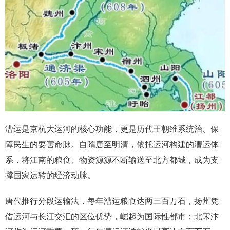
漕运是京杭大运河的核心功能，更是历代王朝维系统治、保
障民生的要害命脉。自隋唐至明清，依托运河构建的漕运体
系，将江南的粮食、物资源源不断输送至北方都城，成为支
撑国家运转的经济动脉。
唐代推行分段运输法，每年漕运粮食达两三百万石，扬州凭
借运河与长江交汇的区位优势，崛起为国际性都市；北宋汴