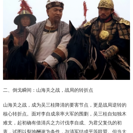
二、倒戈瞬间：山海关之战，战局的转折点
山海关之战，成为吴三桂降清的要害节点，更是战局逆转的
核心转折点。面对李自成亲率大军的围剿，吴三桂自知独木
难支，起初确有借清兵之力讨伐李自成、为君父复仇的初
衷，试图以裂地酬谢为条件，与清军结成平等联盟。但当大