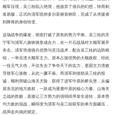
顺军压境，吴三桂陷入绝境，他放弃了借兵的幻想，转而剃
发易服，正式向清军统帅多尔衮俯首称臣，完成了从求援者
到降将的身份转变。
这场战争的爆发，彻底打破了原有的势力平衡。吴三桂的关
宁军与清军八旗铁骑形成合力，在一片石战场对大顺军展开
夹击。清军凭借骑兵优势与灵活战术，配合吴三桂的边防精
锐，一举击溃大顺军主力。原本占据优势的大顺政权，经此
一役元气大伤，不仅失去了争夺天下的实力，更因主力溃败
导致军心涣散，从此一蹶不振。而清军则借助吴三桂的投
诚，顺利突破山海关天险，获得了进军中原的桥头堡，从偏
居东北的地方政权，一跃成为逐鹿中原的核心力量。山海关
之战的胜败，直接让三方势力的强弱排序发生逆转，原本势
均力敌的混战，瞬间变为清军与吴三桂联军的单方面碾压，
战局走向就此锁定。