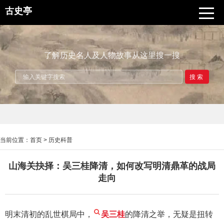
古史亭
了解历史名人及人物故事从这里搜一搜
搜索
当前位置：
首页
>
历史科普
山海关抉择：吴三桂降清，如何改写明清鼎革的战局
走向
明末清初的乱世棋局中，
吴三桂
的降清之举，无疑是扭转