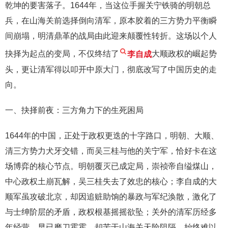
乾坤的要害落子。1644年，当这位手握关宁铁骑的明朝总
兵，在山海关前选择倒向清军，原本胶着的三方势力平衡瞬
间崩塌，明清鼎革的战局由此迎来颠覆性转折。这场以个人
抉择为起点的变局，不仅终结了
李自成
大顺政权的崛起势
头，更让清军得以叩开中原大门，彻底改写了中国历史的走
向。
一、抉择前夜：三方角力下的生死困局
1644年的中国，正处于政权更迭的十字路口，明朝、大顺、
清三方势力犬牙交错，而吴三桂与他的关宁军，恰好卡在这
场博弈的核心节点。明朝覆灭已成定局，崇祯帝自缢煤山，
中心政权土崩瓦解，吴三桂失去了效忠的核心；李自成的大
顺军虽攻破北京，却因追赃助饷的暴政与军纪涣散，激化了
与士绅阶层的矛盾，政权根基摇摇欲坠；关外的清军历经多
年经营，早已磨刀霍霍，却苦于山海关天险阻隔，始终难以