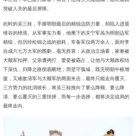
突破入关的最后屏障。
此时的吴三桂，手握明朝最后的精锐边防力量，却陷入进退
维谷的绝境。从军事实力看，他麾下的关宁军虽为明朝边军
精锐，但历经松锦之战的损耗，常备军仅两万余人，面对李
自成六七万大军的围剿，毫无胜算；从政治立场看，家眷被
大顺军扣押、父亲遭拷打、爱妾被霸占，让他与大顺政权结
下深仇，归降之路彻底断绝；而坚守孤城，既无明朝中枢增
援，又难敌清军与大顺军的两面夹击，最终只能走向覆灭。
三方势力的此消彼长，将吴三桂推向了要么降顺、要么降
清、要么覆灭的三重抉择，而每一步选择，都将决定战局的
最终走向。