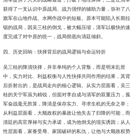
获得了一支认识中原战局、战力强悍的辅助力量，弥补了八
旗军在山地作战、水网作战中的短板。原本可能陷入长期拉
锯的战局，因吴三桂的倒戈，被大幅压缩，清军以极快的速
度完成了对中原的统一，战局彻底向清廷倾斜。
四、历史回响：抉择背后的战局逻辑与命运转折
吴三桂的降清抉择，并非单纯的个人背叛，而是明末乱世
中，实力对比、利益权衡与人性抉择共同作用的结果，其背
后折射出的，是战局走向的核心逻辑。从实力层面看，吴三
桂的关宁军虽为精锐，但面对李自成与清军的双重压力，孤
军奋战毫无胜算，降清是保存实力、寻求生机的无奈之举；
从利益层面看，大顺政权的暴政让他失去了归降的可能，而
清廷的高官厚禄与实力承诺，成为他倒戈的现实诱因；从人
性层面看，家眷受辱、家国破碎的私仇，让他与大顺政权势