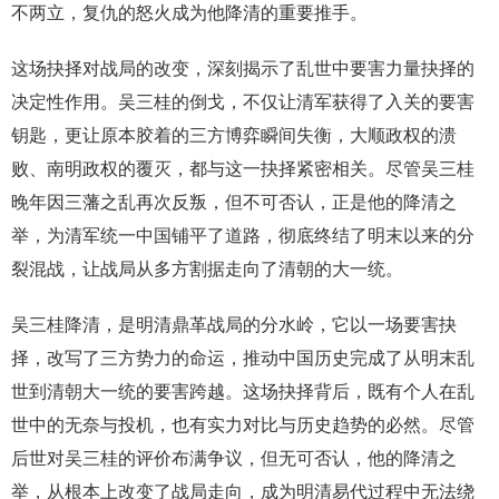
不两立，复仇的怒火成为他降清的重要推手。
这场抉择对战局的改变，深刻揭示了乱世中要害力量抉择的
决定性作用。吴三桂的倒戈，不仅让清军获得了入关的要害
钥匙，更让原本胶着的三方博弈瞬间失衡，大顺政权的溃
败、南明政权的覆灭，都与这一抉择紧密相关。尽管吴三桂
晚年因三藩之乱再次反叛，但不可否认，正是他的降清之
举，为清军统一中国铺平了道路，彻底终结了明末以来的分
裂混战，让战局从多方割据走向了清朝的大一统。
吴三桂降清，是明清鼎革战局的分水岭，它以一场要害抉
择，改写了三方势力的命运，推动中国历史完成了从明末乱
世到清朝大一统的要害跨越。这场抉择背后，既有个人在乱
世中的无奈与投机，也有实力对比与历史趋势的必然。尽管
后世对吴三桂的评价布满争议，但无可否认，他的降清之
举，从根本上改变了战局走向，成为明清易代过程中无法绕