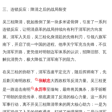
三、连锁反应：降清之后的战局裂变
吴三桂降清，犹如推倒了第一块多米诺骨牌，引发了一系列
连锁反应，让明清鼎革的战局持续向有利于清军的方向发
展。清军入关后，吴三桂化身清廷的先锋利刃，引领八旗军
南下，开启了统一中国的进程。他率关宁军充当先锋，不仅
为清军开路，更凭借对明朝边军体系的认识，招降旧部、瓦
解抗清势力，极大降低了清军南下的阻力。
在吴三桂的协助下，清军迅速平定北方，随后挥师南下，先
后剿灭南明政权、
张献忠
大西政权等反清力量。吴三桂更
是一路追击南明
永历帝
至缅甸，最终将其擒杀，亲手斩断
了明朝的皇统传承，彻底肃清了反清的核心力量。这一系列
军事行动，离不开吴三桂降清带来的两大核心助力：一是为
清军提供了入关的战略通道，打破了地理屏障；二是让清军