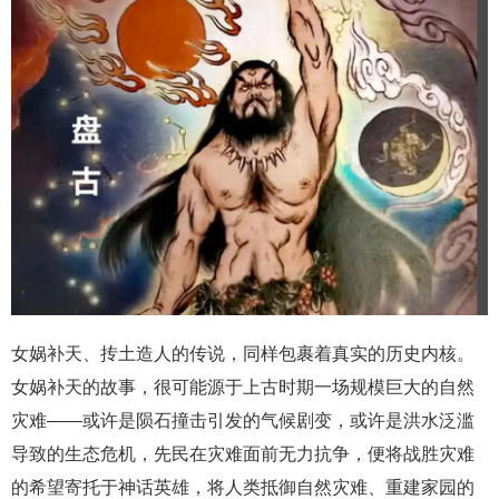
女娲补天、抟土造人的传说，同样包裹着真实的历史内核。
女娲补天的故事，很可能源于上古时期一场规模巨大的自然
灾难——或许是陨石撞击引发的气候剧变，或许是洪水泛滥
导致的生态危机，先民在灾难面前无力抗争，便将战胜灾难
的希望寄托于神话英雄，将人类抵御自然灾难、重建家园的