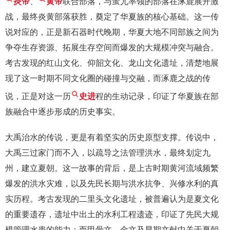
炎帝
、
黄帝
联合部落，与蚩尤率领的部落在涿鹿展开激
战，最终炎黄部落获胜，奠定了华夏族的核心基础。这一传
说对应的，正是新石器时代晚期，华夏大地不同部族之间为
争夺生存资源、拓展生存空间而爆发的大规模冲突与融合。
考古发现的红山文化、仰韶文化、龙山文化遗址，清楚地展
现了这一时期不同文化圈的碰撞与交融，而涿鹿之战的传
说，正是对这一历
史进
程的生动记录，印证了华夏族在部
族融合中逐步形成的历史事实。
大禹治水的传说，更是有着坚实的历史原型支撑。传说中，
大禹三过家门而不入，以疏导之法管理洪水，最终划定九
州，建立夏朝。这一故事的背后，是上古时期黄河流域频繁
爆发的洪水灾难，以及先民长期与洪水抗争、兴修水利的真
实历程。考古发现的二里头文化遗址，被普遍认为是夏文化
的重要遗存，遗址中出土的水利工程遗迹，印证了先民大规
模管理水患的能力；而甲骨文、金文及早期文献中关于夏朝