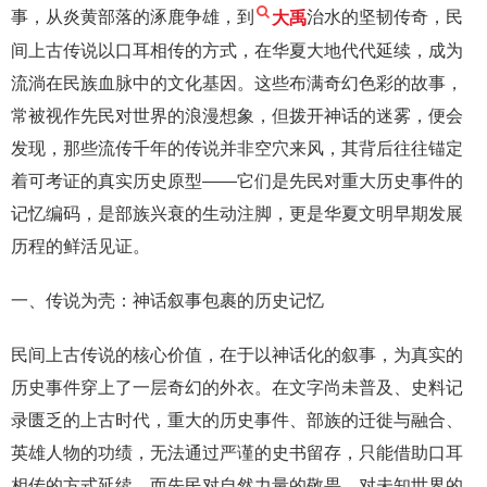
事，从炎黄部落的涿鹿争雄，到
大禹
治水的坚韧传奇，民
间上古传说以口耳相传的方式，在华夏大地代代延续，成为
流淌在民族血脉中的文化基因。这些布满奇幻色彩的故事，
常被视作先民对世界的浪漫想象，但拨开神话的迷雾，便会
发现，那些流传千年的传说并非空穴来风，其背后往往锚定
着可考证的真实历史原型——它们是先民对重大历史事件的
记忆编码，是部族兴衰的生动注脚，更是华夏文明早期发展
历程的鲜活见证。
一、传说为壳：神话叙事包裹的历史记忆
民间上古传说的核心价值，在于以神话化的叙事，为真实的
历史事件穿上了一层奇幻的外衣。在文字尚未普及、史料记
录匮乏的上古时代，重大的历史事件、部族的迁徙与融合、
英雄人物的功绩，无法通过严谨的史书留存，只能借助口耳
相传的方式延续。而先民对自然力量的敬畏、对未知世界的