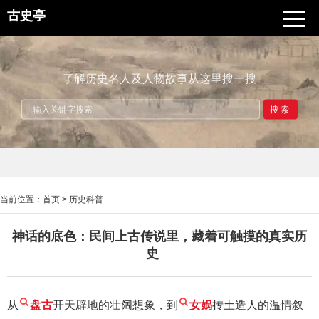
古史亭
了解历史名人及人物故事从这里搜一搜
搜索
当前位置：
首页
>
历史科普
神话的底色：民间上古传说里，藏着可触摸的真实历
史
从
盘古
开天辟地的壮阔想象，到
女娲
抟土造人的温情叙