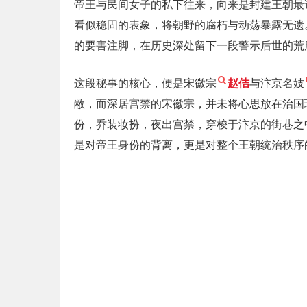
帝王与民间女子的私下往来，向来是封建王朝最
看似稳固的表象，将朝野的腐朽与动荡暴露无遗
的要害注脚，在历史深处留下一段警示后世的荒
这段秘事的核心，便是宋徽宗
赵佶
与汴京名妓
敝，而深居宫禁的宋徽宗，并未将心思放在治国
份，乔装妆扮，夜出宫禁，穿梭于汴京的街巷之
是对帝王身份的背离，更是对整个王朝统治秩序