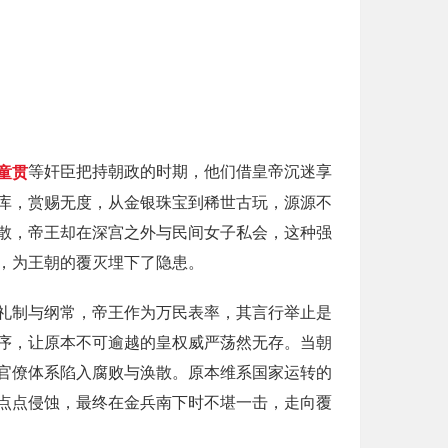
童贯
等奸臣把持朝政的时期，他们借皇帝沉迷享
库，赏赐无度，从金银珠宝到稀世古玩，源源不
散，帝王却在深宫之外与民间女子私会，这种强
，为王朝的覆灭埋下了隐患。
礼制与纲常，帝王作为万民表率，其言行举止是
序，让原本不可逾越的皇权威严荡然无存。当朝
官僚体系陷入腐败与涣散。原本维系国家运转的
点点侵蚀，最终在金兵南下时不堪一击，走向覆