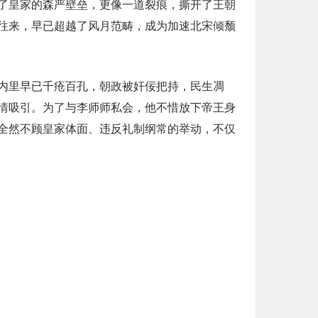
了皇家的森严壁垒，更像一道裂痕，撕开了王朝
往来，早已超越了风月范畴，成为加速北宋倾颓
内里早已千疮百孔，朝政被奸佞把持，民生凋
情吸引。为了与李师师私会，他不惜放下帝王身
全然不顾皇家体面、违反礼制纲常的举动，不仅