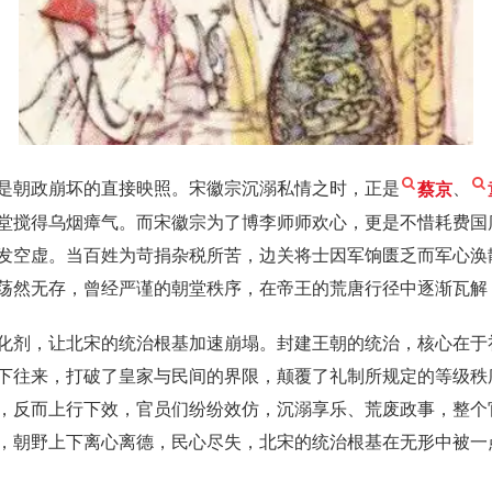
是朝政崩坏的直接映照。宋徽宗沉溺私情之时，正是
蔡京
、
堂搅得乌烟瘴气。而宋徽宗为了博李师师欢心，更是不惜耗费国
发空虚。当百姓为苛捐杂税所苦，边关将士因军饷匮乏而军心涣
荡然无存，曾经严谨的朝堂秩序，在帝王的荒唐行径中逐渐瓦解
化剂，让北宋的统治根基加速崩塌。封建王朝的统治，核心在于
下往来，打破了皇家与民间的界限，颠覆了礼制所规定的等级秩
，反而上行下效，官员们纷纷效仿，沉溺享乐、荒废政事，整个
，朝野上下离心离德，民心尽失，北宋的统治根基在无形中被一