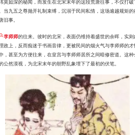
讳莫如深的秘闻，而发生在北宋末年的这段荒唐往事，不仅打破
。当九五之尊抛开礼制束缚，沉溺于民间私情，这场逾越规矩的
唐旧事。
李师师
的往来。彼时的北宋，表面仍维持着盛世的余晖，实则
理政上，反而痴迷于书画音律，更被民间的烟火气与李师师的才
中，甚至为方便往来，在皇宫与李师师居所之间暗修密道。这种
的公然漠视，为北宋末年的朝野乱象埋下了最初的伏笔。