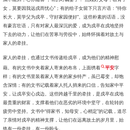
女，莫要因我远戍而忧心”；有的给子女留下只言片语：“待你
长大，莫学父为戍卒，守好家园便好”。这些朴素的话语，没
有豪言壮语，只有对家人最深沉的爱，成为戍卒在戍地坚持
下去的动力，让他们在苦寒与劳役中，始终怀揣着对故土与
家人的牵挂。
家人的牵挂，也通过文书传递给戍卒，成为他们的精神慰
藉。有的文书中夹着家人寄来的布帛，上面绣着
平安
字
样；有的文书里装着家人寄来的家乡特产，虽已霉变，却饱
含深情；有的文书记载着家人托人捎来的口信，告知家中平
安，让戍卒安心戍边。这些跨越千里的牵挂，是戍卒在戍地
最贵重的财富，支撑着他们在恶劣的环境中坚守，在轮转的
疲劳中坚持。文书中“得家书，知母安，心稍定”的记载，道尽
了亲情对戍卒的精神支撑，让他们在远离故土的岁月里，始
终有一份牵挂，有一份盼头。