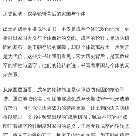
历史回响：戍卒轮转背后的家国与个体
出土的戍卒更换戍地文书，不仅是戍卒个体悲欢的记录，更
折射出家国大义与个体命运的交织。戍卒的轮转，是边防稳
固的基石，是王朝存续的保障，却以个体远离故土、承受苦
楚为代价，这些文书让我们看见，宏大历史背后，是无数戍
卒的牺牲与坚守，他们的轮转轨迹，书写着家国与个体的复
杂关系。
从家国层面看，戍卒的轮转制度是保障边防稳固的核心举
措。通过地域轮换，朝廷能够避免戍卒长期驻守一地形成地
方势力，同时保证边防战力的持续更新，让王朝的边关防线
得以稳固。文书中频繁出现的“戍地稳固，贼寇不犯”的记载，
印证着戍卒轮转制度对家国的意义，正是无数戍卒的轮转坚
守，换来了边疆的安宁，换来了内地的太平，为王朝的稳定