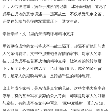
四，因劳役过重，病卒于戍所”的记载，冰冷而残酷，道尽了
戍卒在戍地的悲惨境遇——远离故土，不仅承受思乡之苦，
还要在苦寒与劳役的双重重压下，透支生命。
牵挂牵绊：文书里的亲情羁绊与精神支撑
尽管更换戍地的文书将戍卒与故土隔开，却隔不断他们与家
人的亲情羁绊。文书中那些饱含深情的家书、对家人的牵
挂，成为戍卒在苦寒戍地的精神支撑，让冰冷的轮转制度
下，多了几分人性的温度，也让我们看见，戍卒的坚守背
后，是家人的期盼与牵挂，是跨越千里的精神慰藉。
出土的戍卒家书，是亲情最真实的见证。这些文书大多字迹
潦草，有的甚至写在废弃的公文背面，却满是对家人的叮嘱
与牵挂。有的戍卒在文书中写道：“家中麦熟时，莫忘告知，
虽不能归，心亦随喜”；有的叮嘱妻子：“照顾好父母，教育子