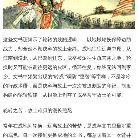
这些文书还揭示了轮转的残酷逻辑——以地域轮换保障边防
战力，却全然不顾戍卒的故土牵绊。戍地往往远离中原，从
江南到漠北，从巴蜀到辽东，戍卒被派往生疏苦寒之地，轮
换时又可能被调往更远的戍区，循环往复，始终无法回到家
乡。文书中频繁出现的“转戍”“调防”“更替”等字样，不是冰冷
的行政术语，而是戍卒与故土一次次被迫割裂的印记，制度
构建的轮转铁律，从根源上剥夺了戍卒常守故土的可能。
轮转之苦：故土难归的漫长煎熬
常年在戍地间轮换，远离故土的苦楚，是戍卒文书里最沉重
的底色。每一次接到更换戍地的文书，都意味着又一次背井