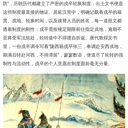
防”，历朝历代都建立了严密的戍卒轮换制度，出土文书便是
这些制度最直接的物证。居延汉简中，明确记载着戍卒的籍
贯、戍地、轮换时间，以及接替人员的姓名，每一道批文都
透着制度的刚性：戍卒需按规定期限前往指定戍地，逾期不
至将受军法惩处，轮转途中不得擅自折返。唐代敦煌文书
里，一份戍卒调令写着“陇西籍戍卒张三，奉调赴安西戍地，
期满后转赴河西，不得滞留”，寥寥数语，便道尽了轮转的强
制性与流动性，戍卒的个人意愿在制度面前毫无分量。