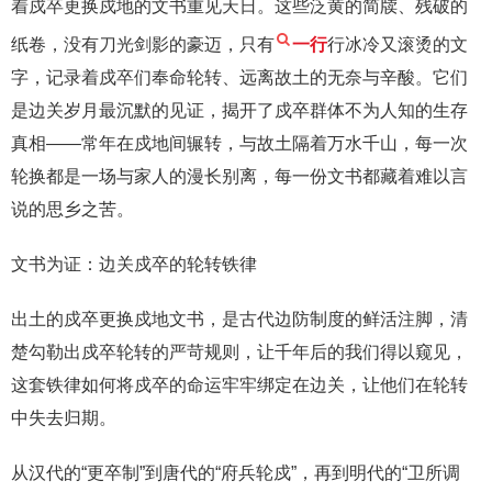
着戍卒更换戍地的文书重见天日。这些泛黄的简牍、残破的
纸卷，没有刀光剑影的豪迈，只有
一行
行冰冷又滚烫的文
字，记录着戍卒们奉命轮转、远离故土的无奈与辛酸。它们
是边关岁月最沉默的见证，揭开了戍卒群体不为人知的生存
真相——常年在戍地间辗转，与故土隔着万水千山，每一次
轮换都是一场与家人的漫长别离，每一份文书都藏着难以言
说的思乡之苦。
文书为证：边关戍卒的轮转铁律
出土的戍卒更换戍地文书，是古代边防制度的鲜活注脚，清
楚勾勒出戍卒轮转的严苛规则，让千年后的我们得以窥见，
这套铁律如何将戍卒的命运牢牢绑定在边关，让他们在轮转
中失去归期。
从汉代的“更卒制”到唐代的“府兵轮戍”，再到明代的“卫所调