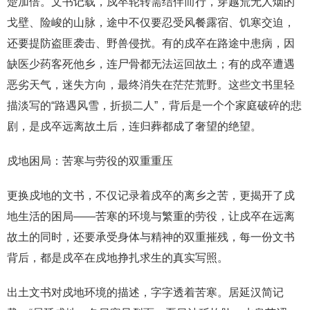
楚加倍。文书记载，戍卒轮转需结伴而行，穿越荒无人烟的
戈壁、险峻的山脉，途中不仅要忍受风餐露宿、饥寒交迫，
还要提防盗匪袭击、野兽侵扰。有的戍卒在路途中患病，因
缺医少药客死他乡，连尸骨都无法运回故土；有的戍卒遭遇
恶劣天气，迷失方向，最终消失在茫茫荒野。这些文书里轻
描淡写的“路遇风雪，折损二人”，背后是一个个家庭破碎的悲
剧，是戍卒远离故土后，连归葬都成了奢望的绝望。
戍地困局：苦寒与劳役的双重重压
更换戍地的文书，不仅记录着戍卒的离乡之苦，更揭开了戍
地生活的困局——苦寒的环境与繁重的劳役，让戍卒在远离
故土的同时，还要承受身体与精神的双重摧残，每一份文书
背后，都是戍卒在戍地挣扎求生的真实写照。
出土文书对戍地环境的描述，字字透着苦寒。居延汉简记