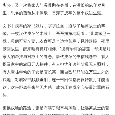
离乡，又一次将家人与温暖抛在身后，在漫长的戍守岁月
里，思乡的煎熬从未停歇，贯穿了戍卒的整个戍边生涯。
文书中戍卒的家书残片，字字泣血，道尽了远离故土的辛
酸。一枚汉代戍卒的木牍上，歪歪扭扭地写着：“儿离家已三
载，母病可安？妻儿衣食可足？边地苦寒，风沙迷眼，夜里
梦回故里，醒来唯有孤灯相伴。”没有华丽的辞藻，却满是对
家人的牵挂与对故土的眷恋。唐代戍卒的书信残卷中，有人
提及家中的农田无人耕种，有人担忧年迈的父母无人照料，
有人牵挂年幼的子女是否长高，而自己却只能在万里之外的
戍地，对着家书默默垂泪，连一封回信都要辗转数月才能送
达，这份距离带来的无力感，成为压在戍卒心头最沉重的石
头。
更换戍地的路途，更是布满了艰辛与风险，让远离故土的苦