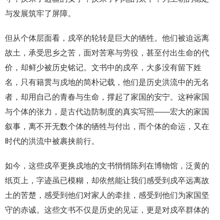
与发展筑牢了屏障。
但从个体层面看，戍卒的轮转是巨大的牺牲。他们被迫远离
故土，承受思乡之苦，面对苦寒与劳役，甚至付出生命的代
价，却鲜少被历史铭记。文书中的戍卒，大多没有留下姓
名，只有籍贯与戍地的简朴记载，他们是历史洪流中的无名
者，却用自己的青春与生命，撑起了家国的安宁。这种家国
与个体的张力，是古代边防制度的真实写照——宏大的家国
叙事，离不开无数个体的牺牲与付出，而个体的命运，又在
时代的洪流中被裹挟前行。
如今，这些戍卒更换戍地的文书悄悄陈列在博物馆，泛黄的
纸页上，字迹虽已模糊，却依然能让我们感受到戍卒远离故
土的苦楚，感受到他们对家人的牵挂，感受到他们为家国坚
守的赤诚。这些文书不仅是历史的见证，更是对戍卒群体的