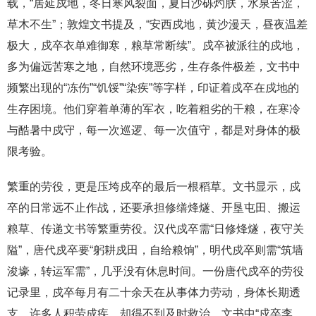
载，“居延戍地，冬日寒风裂面，夏日沙砾灼肤，水泉苦涩，
草木不生”；敦煌文书提及，“安西戍地，黄沙漫天，昼夜温差
极大，戍卒衣单难御寒，粮草常断续”。戍卒被派往的戍地，
多为偏远苦寒之地，自然环境恶劣，生存条件极差，文书中
频繁出现的“冻伤”“饥馁”“染疾”等字样，印证着戍卒在戍地的
生存困境。他们穿着单薄的军衣，吃着粗劣的干粮，在寒冷
与酷暑中戍守，每一次巡逻、每一次值守，都是对身体的极
限考验。
繁重的劳役，更是压垮戍卒的最后一根稻草。文书显示，戍
卒的日常远不止作战，还要承担修缮烽燧、开垦屯田、搬运
粮草、传递文书等繁重劳役。汉代戍卒需“日修烽燧，夜守关
隘”，唐代戍卒要“躬耕戍田，自给粮饷”，明代戍卒则需“筑墙
浚壕，转运军需”，几乎没有休息时间。一份唐代戍卒的劳役
记录里，戍卒每月有二十余天在从事体力劳动，身体长期透
支，许多人积劳成疾，却得不到及时救治。文书中“戍卒李