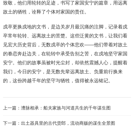
致敬，他们用轮转的足迹，书写了家国安宁的篇章，用远离
故土的牺牲，诠释了个体对家国的责任。
戍卒更换戍地的文书，是边关岁月最沉痛的注脚，记录着戍
卒常年轮转、远离故土的苦楚。这些泛黄的文书，让我们看
见宏大历史背后，无数戍卒的个体悲欢——他们带着对故土
的眷恋奔赴边关，在轮转中承受告别之苦，在戍地坚守家国
安宁。他们的故事虽被时光尘封，却依然震撼人心，提醒着
我们，今日的安宁，是无数先辈远离故土、负重前行换来
的，这份跨越千年的坚守与牺牲，值得被永远铭记。
上一篇：
漕脉相承：船夫家族与河道共生的千年谋生图
下一篇：
出土器具里的古代货郎，流动商贩的谋生全景图