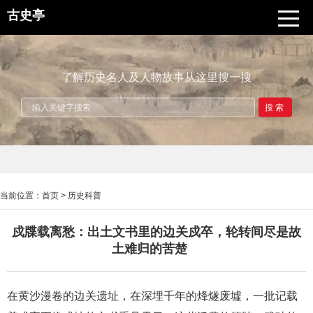
古史亭
了解历史名人及人物故事从这里搜一搜
搜索
当前位置：
首页
>
历史科普
戍牒载离愁：出土文书里的边关戍卒，轮转间尽是故
土难归的苦楚
在黄沙漫卷的边关遗址，在深埋千年的烽燧废墟，一批记载