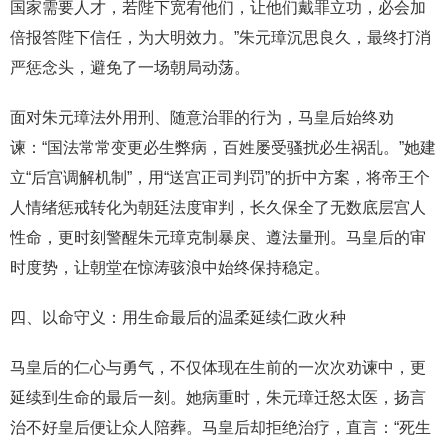
国家需要人才，若陛下宽宥他们，让他们戴罪立功，必会加
倍报答陛下信任，为大明效力。”朱元璋沉思良久，最终打消
严惩念头，避免了一场朝局动荡。
面对朱元璋法外用刑、随意治罪的行为，马皇后始终劝
谏：“国法常常变更必生弊病，百姓屡受骚扰必生祸乱。”她建
立“后宫调解机制”，用“送宫正司判罚”的折中方案，将帝王个
人情绪惩戒转化为朝廷法度审判，长久保全了无数底层宫人
性命，更时刻警醒朱元璋克制暴戾、遵法量刑。马皇后的审
时度势，让朝堂在惊涛骇浪中始终保持稳定。
四、以命守义：用生命最后的温柔延续仁政火种
马皇后的仁心与勇气，不仅体现在生前的一次次劝谏中，更
延续到生命的最后一刻。她病重时，朱元璋迁怒太医，扬言
治不好皇后便让众人陪葬。马皇后却拒绝治疗，直言：“死生