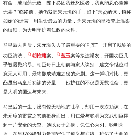
有命，若服药无效，陛下必因我迁怒医者，我岂能忍心牵连
无辜？”临终前，她仍紧握朱元璋的手，留下“亲贤纳谏，慎终
如始”的遗言，用生命最后的力量，为朱元璋的皇权套上温柔
的枷锁，为大明守护着仁政的火种。
马皇后去世后，朱元璋失去了最重要的“刹车”，开启了残酷的
功臣清洗，
胡惟庸
案、
蓝玉
案等接连爆发，开国功臣几
乎被屠戮殆尽。朝臣每日上朝前与家人诀别，建文帝继位时
竟无人可用，最终酿成靖难之役的悲剧。这一鲜明对比，更
凸显出马皇后劝谏的分量——她护住的不仅是无数性命，更
是大明的国运与未来。
马皇后的一生，没有惊天动地的壮举，却用一次次劝谏，在
朱元璋的雷霆之怒前挺身而出，用仁爱与聪明为文武朝臣撑
起一片安全的天空。她以女子之身，凭仁心为刃、聪明为
盾，在皇权的绝对力量前守住了道义与底线，护佑了大明的