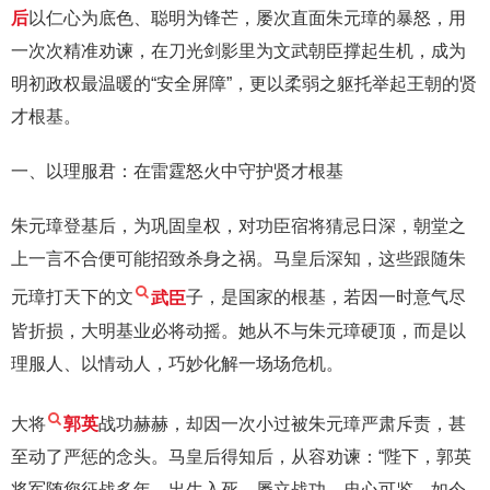
后
以仁心为底色、聪明为锋芒，屡次直面朱元璋的暴怒，用
一次次精准劝谏，在刀光剑影里为文武朝臣撑起生机，成为
明初政权最温暖的“安全屏障”，更以柔弱之躯托举起王朝的贤
才根基。
一、以理服君：在雷霆怒火中守护贤才根基
朱元璋登基后，为巩固皇权，对功臣宿将猜忌日深，朝堂之
上一言不合便可能招致杀身之祸。马皇后深知，这些跟随朱
元璋打天下的文
武臣
子，是国家的根基，若因一时意气尽
皆折损，大明基业必将动摇。她从不与朱元璋硬顶，而是以
理服人、以情动人，巧妙化解一场场危机。
大将
郭英
战功赫赫，却因一次小过被朱元璋严肃斥责，甚
至动了严惩的念头。马皇后得知后，从容劝谏：“陛下，郭英
将军随您征战多年，出生入死，屡立战功，忠心可鉴。如今