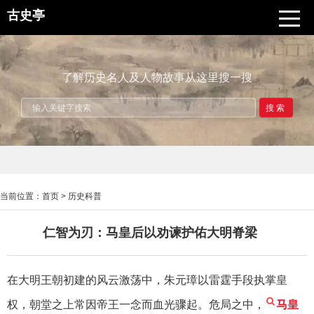
古史亭
了解历史名人及人物故事从这里搜一搜
搜索
当前位置：
首页
>
历史科普
仁智为刃：马皇后以劝谏护佑大明脊梁
在大明王朝初建的风云激荡中，朱元璋以雷霆手段执掌皇
权，朝堂之上常因帝王一念而血光骤起。危局之中，
马皇