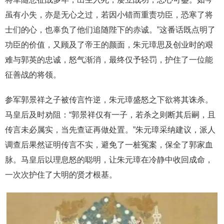
虽有小失，亦是无心之过，若因小错而重责功臣，恐寒了将
士们的心，也辜负了他们追随陛下的赤诚。”这番话既点明了
功臣的价值，又顾及了帝王的颜面，朱元璋思及创业时的艰
难与郭英的忠诚，怒气渐消，最终仅予轻罚，护住了一位能
征善战的将领。
参军郭景祥之子被传言忤逆，朱元璋盛怒之下欲将其诛杀。
马皇后及时劝阻：“郭景祥仅有一子，若杀之则断其后嗣，且
传言未必属实，当先查证再做处置。”朱元璋采纳建议，派人
调查后果然证明传言不实，避免了一桩冤案，保全了郭家血
脉。马皇后以理息怒的聪明，让朱元璋在冷静中收回成命，
一次次护住了大明的贤才根基。