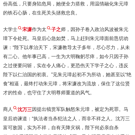
份高低，只要身陷危局，她便全力搭救，用温情融化朱元璋
的铁石心肠，在生死关头拯救忠良。
大学士
宋濂
作为太
子之
师，因孙子卷入政治风波被朱元
璋下令处死。马皇后心急如焚，马上赶到朱元璋面前恳切劝
谏：“陛下以孝治天下，宋濂教导太子多年，尽心尽力，从未
有二心。他年事已高，一生为大明鞠躬尽瘁，如今只因子孙
之过便要问斩，实在令人痛心，更恐伤天下学子之心，违反
陛下以仁治国的初衷。”见朱元璋起初不为所动，她甚至以“绝
食”相逼，最终打动朱元璋，将宋濂改为流放，保住了这位贤
才的性命，也守住了大明尊师重道的风气。
商人
沈万三
因提出犒赏军队触怒朱元璋，被定为死罪。马
皇后劝谏道：“执法者当杀犯法之人，而非不祥之人。沈万三
富可敌国，实为不祥，自有天降灾祸，陛下何必亲自杀