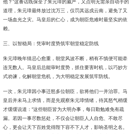
他？”这番话既保全了朱元璋的威严，又点明无需亲自动手的
道理，朱元璋最终放过沈万三，仅罚其远戍云南，避免了又
一场血光之灾。马皇后的仁心，成为朝臣危难时最坚实的依
赖。
三、以智稳局：凭审时度势筑牢朝堂稳定防线
朱元璋晚年猜忌心愈重，朝堂风波不断，稍有不慎便可能牵
连无数人。马皇后总能审时度势，抓住要害时机，以巧妙方
式劝谏，化解朝堂危机，为大明稳定发展筑牢防线。
一次，朱元璋因小事迁怒多位朝臣，欲将他们一并治罪。马
皇后并未马上求情，而是先观察朱元璋情绪，待其怒气稍缓
才缓缓说道：“这些朝臣皆为大明办事，每日勤勉难免有疏
漏。若因一事尽数惩处，不仅会让朝臣人人自危、不敢尽
心，更会让天下百姓觉得陛下容不下人才，影响圣明之名。