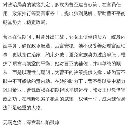
对政治局势的敏锐判定，多次为曹丕建言献策，在官员任
用、政策推行等要害事务上，提出独到见解，帮助曹丕平衡
朝堂势力，稳定政局。
曹丕在位期间，时常外出征战，郭女王便坐镇后方，统筹内
廷事务，确保政令畅通、后宫安稳。她不仅妥善处理宫廷琐
事，更以宽仁治家，约束外戚，避免家族势力过度膨胀，维
护了后宫与朝堂的平衡。她对曹丕的辅佐，并非单纯的顺
从，而是以理性与聪明，为曹丕的决策提供支撑，成为曹丕
眼中不可或缺的贤内助。在她的助力下，曹丕得以集中精力
巩固帝业，曹魏政权在初期得以平稳运行，郭女王也凭借辅
政之功，在朝野积累了极高的威望，权倾一时，成为魏帝身
边举足轻重的人物。
无嗣之痛，深宫暮年陷孤凉