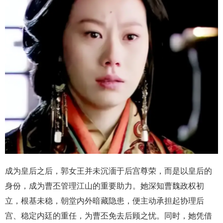
成为皇后之后，郭女王并未沉湎于后宫尊荣，而是以皇后的
身份，成为曹丕管理江山的重要助力。她深知曹魏政权初
立，根基未稳，朝堂内外暗藏隐患，便主动承担起协理后
宫、稳定内廷的重任，为曹丕免去后顾之忧。同时，她凭借