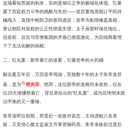
这场看似荒诞的刺杀，实则是储位之争的极端化体现。它暴
露了宫廷权力斗争的残酷与失控——皇宫重地竟能让平民持
械闯入，直指中枢防卫的形同虚设；皇帝为私情掩盖真相，
更让朝臣对皇权的公正性彻底失望。太子虽暂时保住地位，
但皇权、后宫与官僚集团的矛盾已彻底激化，为后续两案埋
下了无法化解的祸根。
二、红丸案：新帝暴亡的迷雾，引爆党争的火药桶
梃击案五年后，万历皇帝驾崩，苦熬数十年的太子朱常洛登
基，是为
明光宗
。然而，这位新帝的龙椅尚未坐热，仅在
位29天便骤然暴亡，背后牵扯出的“红丸案”，成为压垮明末政
治平衡的又一重锤。
朱常洛即位初期，郑贵妃一改敌对姿态，主动进献八名美
姬，又安排心腹太监崔文升掌管御药房。朱常洛纵欲过度后