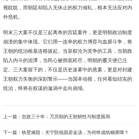
视眈眈，而朝廷却陷入无休止的权力倾轧，根本无法应对内
外危机。
明末三大案不仅是三起离奇的宫廷案件，更是明朝政治制度
崩溃的集中体现。它们用一连串的权力博弈与血腥斗争，将
王朝的统治根基连根拔起。当皇权沦为党争的工具，当朝政
陷入内斗的泥潭，当民心被彻底耗尽，明朝的覆灭便已注
定。三大案留下的，不仅是历史迷雾中的悬案，更是对封建
王朝权力失衡的深刻警示——当国本动摇，任何看似结实的
统治，终将在权谋的漩涡中走向崩塌。
上一篇：
怠政三十年：万历朝的王朝韧性与制度困局
下一篇：
铁壁难阻：关宁防线固若金汤，为何终成纸糊屏障？