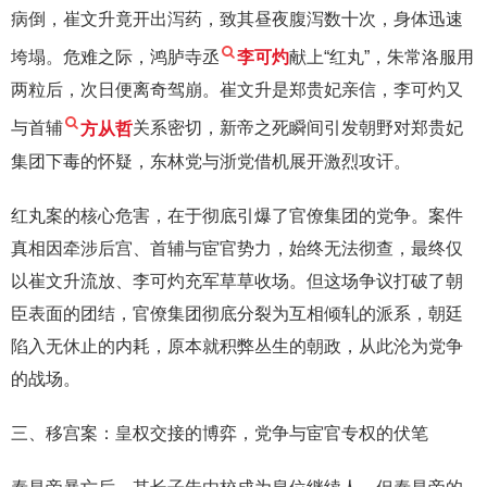
病倒，崔文升竟开出泻药，致其昼夜腹泻数十次，身体迅速
垮塌。危难之际，鸿胪寺丞
李可灼
献上“红丸”，朱常洛服用
两粒后，次日便离奇驾崩。崔文升是郑贵妃亲信，李可灼又
与首辅
方从哲
关系密切，新帝之死瞬间引发朝野对郑贵妃
集团下毒的怀疑，东林党与浙党借机展开激烈攻讦。
红丸案的核心危害，在于彻底引爆了官僚集团的党争。案件
真相因牵涉后宫、首辅与宦官势力，始终无法彻查，最终仅
以崔文升流放、李可灼充军草草收场。但这场争议打破了朝
臣表面的团结，官僚集团彻底分裂为互相倾轧的派系，朝廷
陷入无休止的内耗，原本就积弊丛生的朝政，从此沦为党争
的战场。
三、移宫案：皇权交接的博弈，党争与宦官专权的伏笔