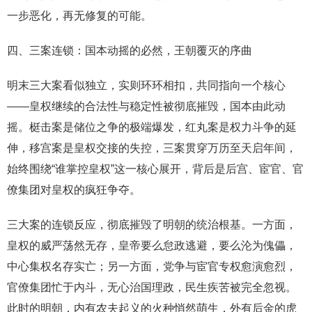
一步恶化，再无修复的可能。
四、三案连锁：国本动摇的必然，王朝覆灭的序曲
明末三大案看似独立，实则环环相扣，共同指向一个核心
——皇权继续的合法性与稳定性被彻底摧毁，国本由此动
摇。梃击案是储位之争的极端爆发，红丸案是权力斗争的延
伸，移宫案是皇权交接的失控，三案贯穿万历至天启年间，
始终围绕“谁掌控皇权”这一核心展开，背后是后宫、宦官、官
僚集团对皇权的疯狂争夺。
三大案的连锁反应，彻底摧毁了明朝的统治根基。一方面，
皇权的威严荡然无存，皇帝要么怠政逃避，要么沦为傀儡，
中心集权名存实亡；另一方面，党争与宦官专权愈演愈烈，
官僚集团忙于内斗，无心治国理政，民生疾苦被完全忽视。
此时的明朝，内有农夫起义的火种悄然萌生，外有后金的虎