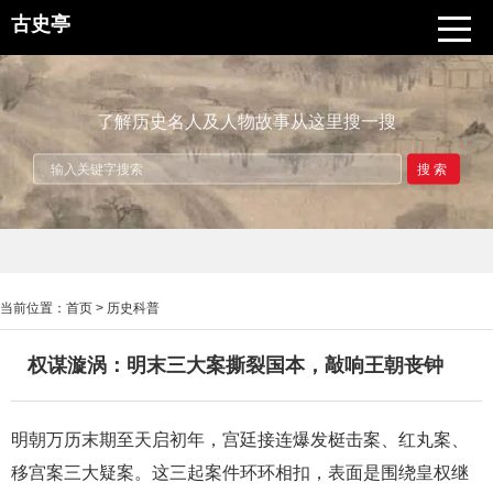
古史亭
了解历史名人及人物故事从这里搜一搜
搜索
当前位置：
首页
>
历史科普
权谋漩涡：明末三大案撕裂国本，敲响王朝丧钟
明朝万历末期至天启初年，宫廷接连爆发梃击案、红丸案、
移宫案三大疑案。这三起案件环环相扣，表面是围绕皇权继