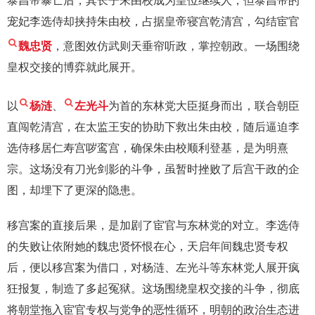
泰昌帝暴亡后，其长子朱由校成为皇位继续人，但泰昌帝的
宠妃李选侍却挟持朱由校，占据皇帝寝宫乾清宫，勾结宦官
魏忠贤
，意图效仿武则天垂帘听政，掌控朝政。一场围绕
皇权交接的博弈就此展开。
以
杨涟
、
左光斗
为首的东林党大臣挺身而出，联合朝臣
直闯乾清宫，在太监王安的协助下救出朱由校，随后逼迫李
选侍移居仁寿宫哕鸾宫，确保朱由校顺利登基，是为明熹
宗。这场没有刀光剑影的斗争，虽暂时挫败了后宫干政的企
图，却埋下了更深的隐患。
移宫案的直接后果，是加剧了宦官与东林党的对立。李选侍
的失败让依附她的魏忠贤怀恨在心，天启年间魏忠贤专权
后，便以移宫案为借口，对杨涟、左光斗等东林党人展开疯
狂报复，制造了多起冤狱。这场围绕皇权交接的斗争，彻底
将朝堂拖入宦官专权与党争的恶性循环，明朝的政治生态进