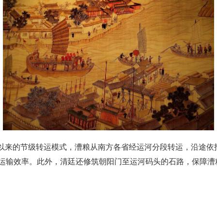
隋唐以来的节级转运模式，漕粮从南方各省经运河分段转运，沿途
运输效率。此外，清廷还修筑朝阳门至运河码头的石路，保障漕