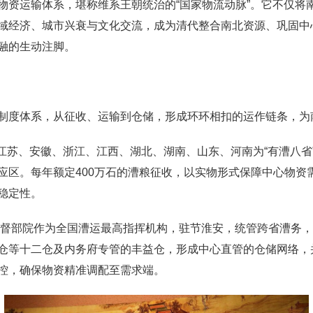
物资运输体系，堪称维系王朝统治的“国家物流动脉”。它不仅将
域经济、城市兴衰与文化交流，成为清代整合南北资源、巩固中
融的生动注脚。
制度体系，从征收、运输到仓储，形成环环相扣的运作链条，为
定江苏、安徽、浙江、江西、湖北、湖南、山东、河南为“有漕八
应区。每年额定400万石的漕粮征收，以实物形式保障中心物资
稳定性。
总督部院作为全国漕运最高指挥机构，驻节淮安，统管跨省漕务
仓等十二仓及内务府专管的丰益仓，形成中心直管的仓储网络，
控，确保物资精准调配至需求端。