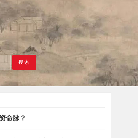
搜索
资命脉？