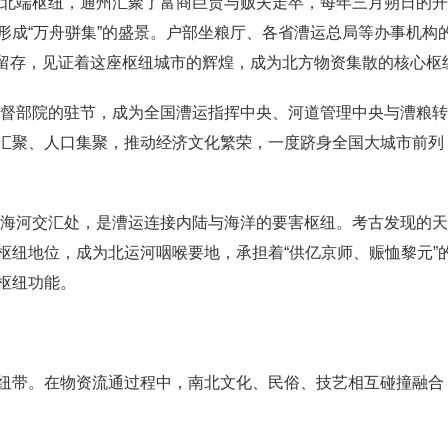
的北端枢纽，通州汇聚了富商巨贾与贩夫走卒，每年三月朔日的
形成“万舟骈集”的盛景。户部坐粮厅、各省漕运总局等办事机构
，至今留存，见证着这座枢纽城市的辉煌，成为北方物资集散的核心枢
总督部院的驻节，成为全国漕运指挥中央、河道管理中央与漕粮
汇聚、人口集聚，推动经济文化繁荣，一度跻身全国大城市前列
与海河交汇处，是漕运连接内陆与海洋的要害枢纽。考古发现的
枢纽地位，成为北运河咽喉要地，承担着“供亿京师、赈恤黎元”
枢纽功能。
纽带。在物资流通过程中，南北文化、民俗、技艺相互碰撞融合