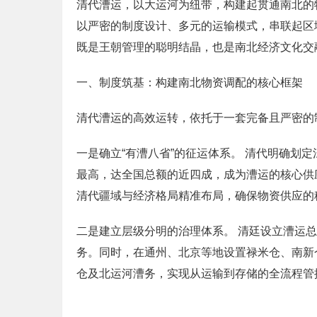
清代漕运，以大运河为纽带，构建起贯通南北的
以严密的制度设计、多元的运输模式，串联起区
既是王朝管理的聪明结晶，也是南北经济文化交
一、制度筑基：构建南北物资调配的核心框架
清代漕运的高效运转，依托于一套完备且严密的
一是确立“有漕八省”的征运体系。 清代明确划
最高，达全国总额的近四成，成为漕运的核心供
清代疆域与经济格局精准布局，确保物资供应的
二是建立层级分明的治理体系。 清廷设立漕运
务。同时，在通州、北京等地设置禄米仓、南新
仓及北运河漕务，实现从运输到存储的全流程管