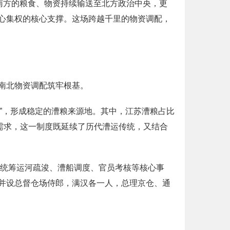
南方的粮食、物资持续输送至北方政治中央，更
心集权的核心支撑。这场跨越千里的物资调配，
南北物资调配筑牢根基。
省”，形成稳定的漕粮来源地。其中，江苏漕粮占比
需求，这一制度既延续了历代漕运传统，又结合
，统筹运河疏浚、漕船调度、官员考核等核心事
并设总督仓场侍郎，满汉各一人，总理京仓、通