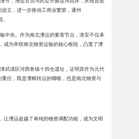
开漕节，漕运官员与民众齐聚运河西岸，庆祝首批
的设立，进一步推动工商业繁荣，通州
纽。
转输中央。作为南北漕运的要害节点，淮安不仅承
，成为串联南北物资运输的核心枢纽，凸显了漕
天津武清区河西务镇十四仓遗址，证明其作为元代
的重任，既是漕粮转运的咽喉，也是南北物资与
，让漕运超越了单纯的物资调配功能，成为文明