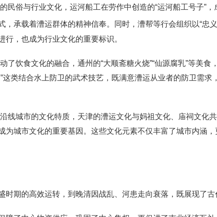
特的民俗与行业文化，运河船工在劳作中创造的“运河船工号子”
式，承载着漕运群体的精神信奉。同时，漕帮等行会组织以“忠义
进行，也成为行业文化的重要标识。
动了饮食文化的融合，通州的“大顺斋糖火烧”“仙源腐乳”等美
拳”这类结合水上防卫的武术技艺，既满意漕运从业者的防卫需求
了沿线城市的文化特质，天津的漕运文化与妈祖文化、庙祠文化
成为城市文化的重要基因。这些文化元素不仅丰富了城市内涵，
盛时期的高效运转，到晚清因战乱、河患走向衰落，既展现了古