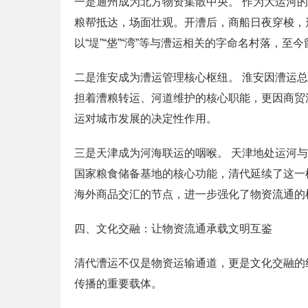
一是通州成为北方物资集散中央。 作为大运河
粮帮抵达，场面壮观。开漕后，商船日夜穿梭，
以“堤”“垡”“湾”等与漕运相关的字命名村落
二是淮安成为漕运管理核心枢纽。 淮安因漕运
担着漕粮转运、河道维护的核心职能，更因商贸
运对城市发展的决定性作用。
三是天津成为河海联运的咽喉。 天津地处运河
国家粮食储备基地的核心功能，清代延续了这一
海外商品交汇的节点，进一步强化了物资流通的
四、文化交融：让物资流通承载文明互鉴
清代漕运不仅是物资运输通道，更是文化交融的
传播的重要载体。