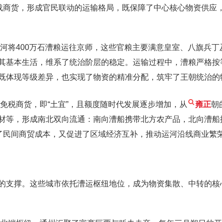
搭载商货，形成官民联动的运输格局，既保障了中心核心物资供应
运河将400万石漕粮运往京师，这些官粮主要满意皇室、八旗兵
其基本生活，维系了统治阶层的稳定。运输过程中，漕粮严格按
既体现等级差异，也实现了物资的精准分配，筑牢了王朝统治的
免税商货，即“土宜”，且额度随时代发展逐步增加，从
雍正
朝
材等，形成南北双向流通：南向漕船携带北方农产品，北向漕船
低了民间商贸成本，又促进了区域经济互补，推动运河沿线商业繁
的支撑。这些城市依托漕运枢纽地位，成为物资集散、中转的核