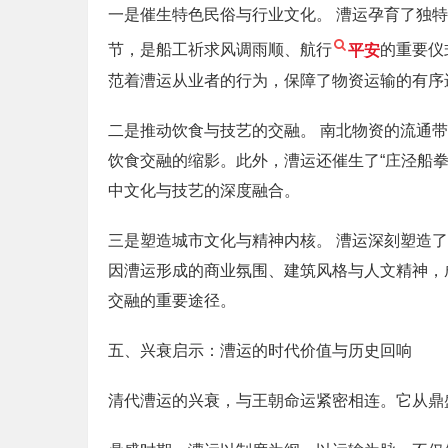
一是催生特色民俗与行业文化。 漕运孕育了独
节，是船工祈求风调雨顺、航行
平安
的重要仪
范着漕运从业者的行为，保障了物资运输的有序
二是推动饮食与技艺的交融。 南北物资的流通带
饮食交融的缩影。此外，漕运还催生了“庄泾船
中文化与技艺的深度融合。
三是塑造城市文化与精神内核。 漕运深刻塑造
因漕运形成的商业氛围、建筑风格与人文精神，
交融的重要途径。
五、兴衰启示：漕运的时代价值与历史回响
清代漕运的兴衰，与王朝命运紧密相连。它从鼎