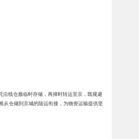
依托沿线仓廒临时存储，再择时转运至京，既规避
粮从仓储到京城的陆运衔接，为物资运输提供坚