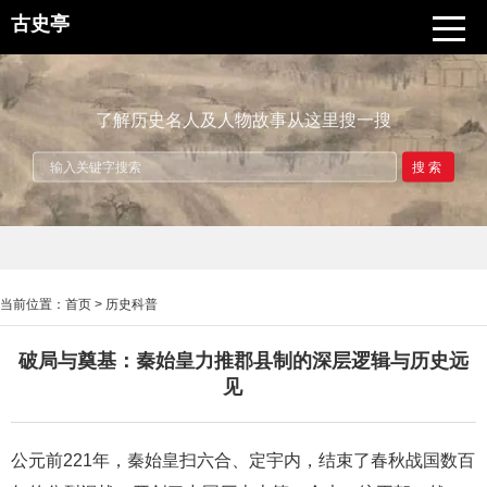
古史亭
了解历史名人及人物故事从这里搜一搜
搜索
当前位置：
首页
>
历史科普
破局与奠基：秦始皇力推郡县制的深层逻辑与历史远
见
公元前221年，秦始皇扫六合、定宇内，结束了春秋战国数百