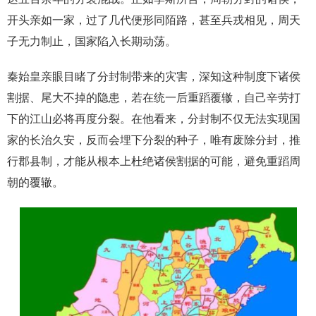
开头亲如一家，过了几代便形同陌路，甚至兵戎相见，周天
子无力制止，国家陷入长期动荡。
秦始皇亲眼目睹了分封制带来的灾害，深知这种制度下诸侯
割据、尾大不掉的隐患，若在统一后重蹈覆辙，自己辛劳打
下的江山必将再度分裂。在他看来，分封制不仅无法实现国
家的长治久安，反而会埋下分裂的种子，唯有废除分封，推
行郡县制，才能从根本上杜绝诸侯割据的可能，避免重蹈周
朝的覆辙。