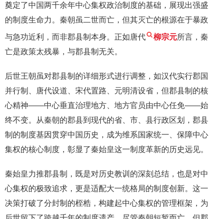
奠定了中国两千余年中心集权政治制度的基础，展现出强盛
的制度生命力。秦朝虽二世而亡，但其灭亡的根源在于暴政
与急功近利，而非郡县制本身。正如唐代
柳宗元
所言，秦
亡是政策太残暴，与郡县制无关。
后世王朝虽对郡县制的详细形式进行调整，如汉代实行郡国
并行制、唐代设道、宋代置路、元明清设省，但郡县制的核
心精神——中心垂直治理地方、地方官员由中心任免——始
终不变。从秦朝的郡县到现代的省、市、县行政区划，郡县
制的制度基因贯穿中国历史，成为维系国家统一、保障中心
集权的核心制度，彰显了秦始皇这一制度革新的历史远见。
秦始皇力推郡县制，既是对历史教训的深刻总结，也是对中
心集权的极致追求，更是适配大一统格局的制度创新。这一
决策打破了分封制的桎梏，构建起中心集权的管理框架，为
后世留下了跨越千年的制度遗产。尽管秦朝短暂而亡，但郡