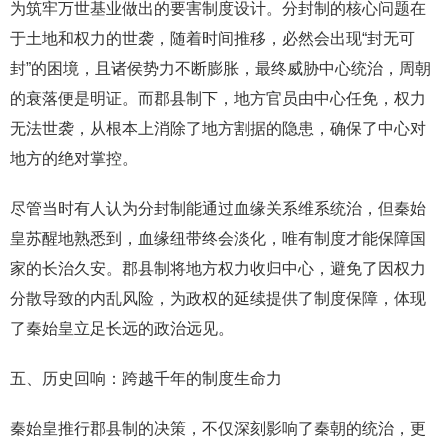
为筑牢万世基业做出的要害制度设计。分封制的核心问题在
于土地和权力的世袭，随着时间推移，必然会出现“封无可
封”的困境，且诸侯势力不断膨胀，最终威胁中心统治，周朝
的衰落便是明证。而郡县制下，地方官员由中心任免，权力
无法世袭，从根本上消除了地方割据的隐患，确保了中心对
地方的绝对掌控。
尽管当时有人认为分封制能通过血缘关系维系统治，但秦始
皇苏醒地熟悉到，血缘纽带终会淡化，唯有制度才能保障国
家的长治久安。郡县制将地方权力收归中心，避免了因权力
分散导致的内乱风险，为政权的延续提供了制度保障，体现
了秦始皇立足长远的政治远见。
五、历史回响：跨越千年的制度生命力
秦始皇推行郡县制的决策，不仅深刻影响了秦朝的统治，更