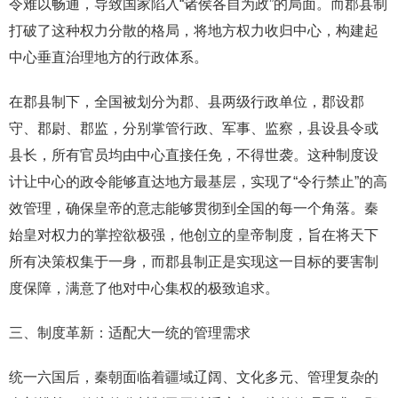
令难以畅通，导致国家陷入“诸侯各自为政”的局面。而郡县制
打破了这种权力分散的格局，将地方权力收归中心，构建起
中心垂直治理地方的行政体系。
在郡县制下，全国被划分为郡、县两级行政单位，郡设郡
守、郡尉、郡监，分别掌管行政、军事、监察，县设县令或
县长，所有官员均由中心直接任免，不得世袭。这种制度设
计让中心的政令能够直达地方最基层，实现了“令行禁止”的高
效管理，确保皇帝的意志能够贯彻到全国的每一个角落。秦
始皇对权力的掌控欲极强，他创立的皇帝制度，旨在将天下
所有决策权集于一身，而郡县制正是实现这一目标的要害制
度保障，满意了他对中心集权的极致追求。
三、制度革新：适配大一统的管理需求
统一六国后，秦朝面临着疆域辽阔、文化多元、管理复杂的