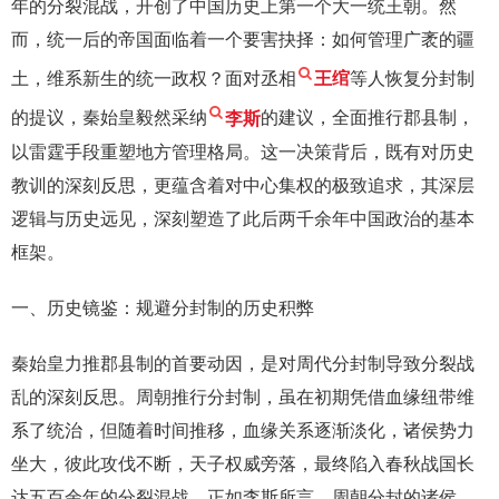
年的分裂混战，开创了中国历史上第一个大一统王朝。然
而，统一后的帝国面临着一个要害抉择：如何管理广袤的疆
土，维系新生的统一政权？面对丞相
王绾
等人恢复分封制
的提议，秦始皇毅然采纳
李斯
的建议，全面推行郡县制，
以雷霆手段重塑地方管理格局。这一决策背后，既有对历史
教训的深刻反思，更蕴含着对中心集权的极致追求，其深层
逻辑与历史远见，深刻塑造了此后两千余年中国政治的基本
框架。
一、历史镜鉴：规避分封制的历史积弊
秦始皇力推郡县制的首要动因，是对周代分封制导致分裂战
乱的深刻反思。周朝推行分封制，虽在初期凭借血缘纽带维
系了统治，但随着时间推移，血缘关系逐渐淡化，诸侯势力
坐大，彼此攻伐不断，天子权威旁落，最终陷入春秋战国长
达五百余年的分裂混战。正如李斯所言，周朝分封的诸侯，