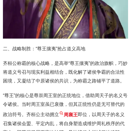
二、战略制胜：“尊王攘夷”抢占道义高地
齐桓公称霸的核心战略，是高举“尊王攘夷”的政治旗帜，巧妙
将道义号召与现实利益相结合，既化解了诸侯争霸的合法性
困境，又凝结了中原诸侯的共识，为称霸之路铺平了道路。
“尊王”的核心是尊崇周王室的正统地位，借助周天子的名义号
令诸侯。当时周王室虽已衰微，但其正统性仍是无可替代的
政治符号。齐桓公主动拥立
周襄王
即位，以周天子的名义
召集诸侯会盟、平定内乱，将自身塑造成维护周礼秩序的代