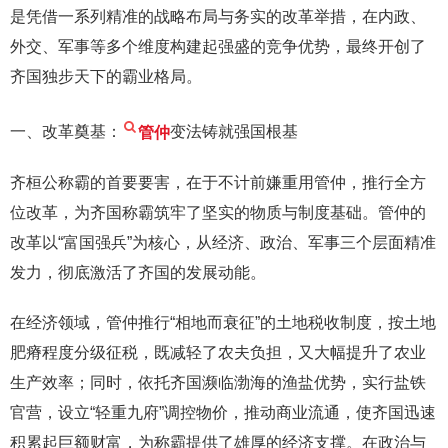
是凭借一系列精准的战略布局与务实的改革举措，在内政、
外交、军事等多个维度构建起强盛的竞争优势，最终开创了
齐国独步天下的霸业格局。
一、改革奠基：
管仲
变法铸就强国根基
齐桓公称霸的首要要害，在于不计前嫌重用管仲，推行全方
位改革，为齐国称霸筑牢了坚实的物质与制度基础。管仲的
改革以“富国强兵”为核心，从经济、政治、军事三个层面精准
发力，彻底激活了齐国的发展动能。
在经济领域，管仲推行“相地而衰征”的土地税收制度，按土地
肥瘠程度分级征税，既减轻了农夫负担，又大幅提升了农业
生产效率；同时，依托齐国濒临渤海的渔盐优势，实行盐铁
官营，设立“轻重九府”调控物价，推动商业流通，使齐国迅速
积累起巨额财富，为称霸提供了雄厚的经济支撑。在政治与