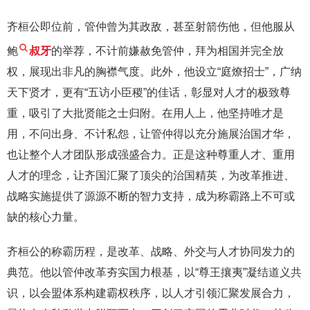
齐桓公即位前，管仲曾为其政敌，甚至射箭伤他，但他服从
鲍
叔牙
的举荐，不计前嫌赦免管仲，拜为相国并完全放
权，展现出非凡的胸襟气度。此外，他设立“庭燎招士”，广纳
天下贤才，更有“五访小臣稷”的佳话，彰显对人才的极致尊
重，吸引了大批贤能之士归附。在用人上，他坚持唯才是
用，不问出身、不计私怨，让管仲得以充分施展治国才华，
也让整个人才团队形成强盛合力。正是这种尊重人才、重用
人才的理念，让齐国汇聚了顶尖的治国精英，为改革推进、
战略实施提供了源源不断的智力支持，成为称霸路上不可或
缺的核心力量。
齐桓公的称霸历程，是改革、战略、外交与人才协同发力的
典范。他以管仲改革夯实国力根基，以“尊王攘夷”凝结道义共
识，以会盟体系构建霸权秩序，以人才引领汇聚发展合力，