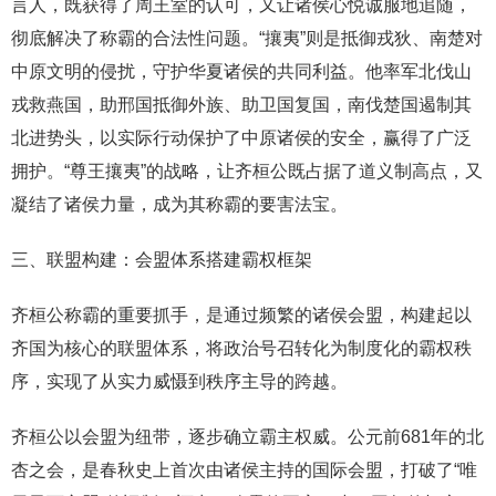
言人，既获得了周王室的认可，又让诸侯心悦诚服地追随，
彻底解决了称霸的合法性问题。“攘夷”则是抵御戎狄、南楚对
中原文明的侵扰，守护华夏诸侯的共同利益。他率军北伐山
戎救燕国，助邢国抵御外族、助卫国复国，南伐楚国遏制其
北进势头，以实际行动保护了中原诸侯的安全，赢得了广泛
拥护。“尊王攘夷”的战略，让齐桓公既占据了道义制高点，又
凝结了诸侯力量，成为其称霸的要害法宝。
三、联盟构建：会盟体系搭建霸权框架
齐桓公称霸的重要抓手，是通过频繁的诸侯会盟，构建起以
齐国为核心的联盟体系，将政治号召转化为制度化的霸权秩
序，实现了从实力威慑到秩序主导的跨越。
齐桓公以会盟为纽带，逐步确立霸主权威。公元前681年的北
杏之会，是春秋史上首次由诸侯主持的国际会盟，打破了“唯