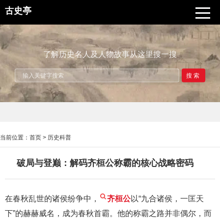
古史亭
了解历史名人及人物故事从这里搜一搜
搜索
当前位置：
首页
>
历史科普
破局与登巅：解码齐桓公称霸的核心战略密码
在春秋乱世的诸侯纷争中，
齐桓公
以“九合诸侯，一匡天
下”的赫赫威名，成为春秋首霸。他的称霸之路并非偶尔，而