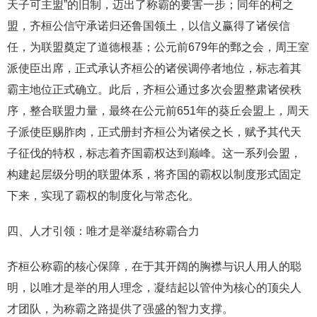
天子可主盟”的旧制，迈出了称霸的要害一步；同年的柯之
盟，齐桓公信守承诺归还鲁国领土，以信义赢得了诸侯信
任，为联盟奠定了道德根基；公元前679年的鄄之会，周王室
派使臣出席，正式承认齐桓公的诸侯调停者地位，标志着其
霸主地位正式确立。此后，齐桓公通过多次会盟整肃诸侯秩
序，整合联盟力量，最终在公元前651年的葵丘会盟上，周天
子派使臣赐胙肉，正式册封齐桓公为诸侯之长，赋予其代天
子征伐的特权，标志着齐国霸权达到巅峰。这一系列会盟，
构建起层级分明的联盟体系，将齐国的霸权以制度形式固定
下来，实现了霸权的制度化与常态化。
四、人才引领：唯才是举凝结称霸合力
齐桓公称霸的核心保障，在于其开阔的胸襟与识人用人的聪
明，以唯才是举的用人理念，凝结起以管仲为核心的顶尖人
才团队，为称霸之路提供了强盛的智力支撑。