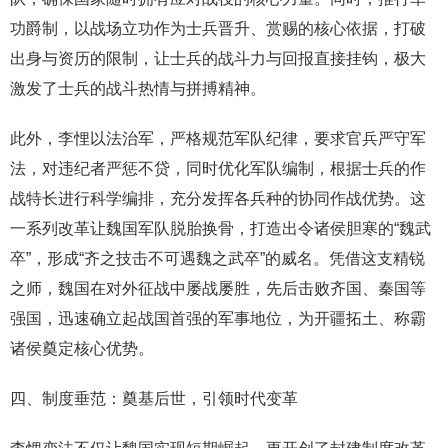
功爵制，以战场立功作为士兵晋升、赏赐的核心依据，打破
出身与资历的限制，让士兵的战斗力与回报直接挂钩，极大
激发了士兵的战斗热情与拼搏精神。
此外，李悝以法治军，严格规范军队纪律，要求官兵严守军
法，对违纪者严惩不贷，同时优化军队编制，根据士兵的作
战特长进行科学编排，充分发挥各兵种的协同作战优势。这
一系列改革让魏国军队脱胎换骨，打造出令诸侯胆寒的“魏武
卒”，形成“齐之技击不可遇魏之武卒”的威名。凭借这支精锐
之师，魏国在对外征战中屡战屡胜，先后击败齐国、秦国等
强国，迅速确立起战国首强的军事地位，为开疆拓土、称霸
诸侯奠定核心优势。
四、制度垂范：奠基后世，引领时代变革