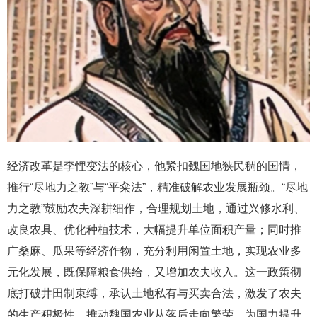
经济改革是李悝变法的核心，他紧扣魏国地狭民稠的国情，
推行“尽地力之教”与“平籴法”，精准破解农业发展瓶颈。“尽地
力之教”鼓励农夫深耕细作，合理规划土地，通过兴修水利、
改良农具、优化种植技术，大幅提升单位面积产量；同时推
广桑麻、瓜果等经济作物，充分利用闲置土地，实现农业多
元化发展，既保障粮食供给，又增加农夫收入。这一政策彻
底打破井田制束缚，承认土地私有与买卖合法，激发了农夫
的生产积极性，推动魏国农业从落后走向繁荣，为国力提升