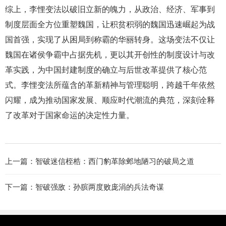
综上，李悝变法以破旧立新的魄力，从政治、经济、军事到
制度层面全方位重塑魏国，让积贫积弱的魏国迅速崛起为战
国首强，实现了从困局到称霸的华丽转身。这场变法不仅让
魏国在诸侯争霸中占据先机，更以其开创性的制度设计与改
革实践，为中国封建制度的确立与后世改革提供了核心范
式。李悝变法所蕴含的革新精神与管理聪明，跨越千年依然
闪耀，成为推动国家发展、顺应时代潮流的典范，深刻诠释
了改革对于国家命运的决定性力量。
上一篇：
智破迷信桎梏：西门豹革除邺地陋习的破局之道
下一篇：
智破强敌：孙膑两度败庞涓的兵法奇谋