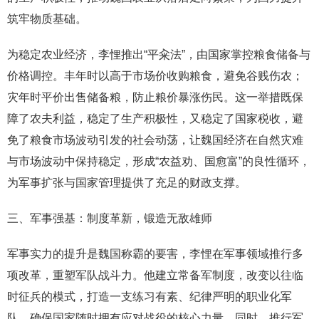
筑牢物质基础。
为稳定农业经济，李悝推出“平籴法”，由国家掌控粮食储备与
价格调控。丰年时以高于市场价收购粮食，避免谷贱伤农；
灾年时平价出售储备粮，防止粮价暴涨伤民。这一举措既保
障了农夫利益，稳定了生产积极性，又稳定了国家税收，避
免了粮食市场波动引发的社会动荡，让魏国经济在自然灾难
与市场波动中保持稳定，形成“农益劝、国愈富”的良性循环，
为军事扩张与国家管理提供了充足的财政支撑。
三、军事强基：制度革新，锻造无敌雄师
军事实力的提升是魏国称霸的要害，李悝在军事领域推行多
项改革，重塑军队战斗力。他建立常备军制度，改变以往临
时征兵的模式，打造一支练习有素、纪律严明的职业化军
队，确保国家随时拥有应对战役的核心力量。同时，推行军