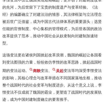
李悝变法不仅让魏国实现短期崛起，更开创了封建制度改革
的先河，为后世留下了宝贵的制度遗产与变革经验。《法
经》的编纂确立了封建法治的雏形，其法律框架与立法理念
被后世广泛借鉴，成为中国古代法律体系的重要源头；选贤
任能的官僚制度、中心集权的管理模式，为后世各国的政治
改革提供了范本，推动中国社会从奴隶制向封建制加速转
型。
这场变法更在诸侯列国掀起改革浪潮，魏国的崛起让各国看
到变法图强的力量，纷纷效仿李悝的改革思路，掀起战国时
期的变法运动。
商鞅
变法、
吴起
变法等均深受李悝变法
的影响，其核心理念与改革举措在不同国家落地生根，推动
整个战国时代的社会变革与制度进步。从这个意义上说，李
悝变法不仅成就了魏国的霸业，更塑造了战国时代的发展轨
迹，成为中国封建制度确立的要害推手。