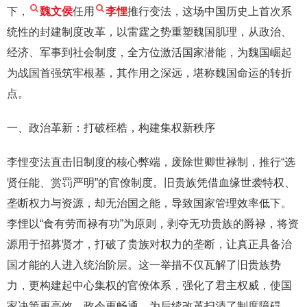
下，
魏文侯
任用
李悝
推行变法，这场中国历史上首次系
统性的封建制度改革，以雷霆之势重塑魏国肌理，从政治、
经济、军事到社会制度，全方位激活国家潜能，为魏国崛起
为战国首强筑牢根基，其作用之深远，堪称魏国命运的转折
点。
一、政治革新：打破桎梏，构建集权新秩序
李悝变法直击旧制度的核心弊端，废除世卿世禄制，推行“选
贤任能、赏罚严明”的官僚制度。旧贵族凭借血缘世袭特权、
垄断权力与资源，却无治国之能，导致国家管理效率低下。
李悝以“食有劳而禄有功”为原则，剥夺无功贵族的爵禄，将资
源用于招募贤才，打破了贵族对权力的垄断，让真正具备治
国才能的人进入统治阶层。这一举措不仅瓦解了旧贵族势
力，更构建起中心集权的官僚体系，强化了君主权威，使国
家决策更高效、政令更畅通，为后续改革扫清了制度障碍。