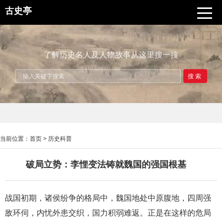
古史亭
了解历史名人及人物故事从这里搜一搜
搜索
当前位置：
首页
>
历史科普
破局立势：李悝变法铸就魏国的强国根基
战国初期，诸侯纷争的格局中，魏国地处中原腹地，四周强
敌环伺，内忧外患交织，国力积弱难返。正是在这样的危局