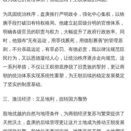
为巩固统治秩序，盘庚推行严明政令，强化中心集权，以铁
腕手段打破旧有特权格局。他建立起层级分明的官僚体系，
明确各级官员的职责与权力，大幅提升了政府行政效率。同
时，他颁布“无有远迩，用罪伐厥死，用德彰厥善”的管理原
则，不分亲疏远近，有罪必罚、有德必赏，既以律法规范臣
民行为，又以恩德凝结人心，让统治秩序逐步走向规范。这
一系列举措，不仅让王权彻底挣脱了旧贵族的掣肘，更让商
朝的统治体系实现系统性重塑，为王朝后续的稳定发展奠定
了坚实的制度基础。
三、激活经济：立足地利，扭转国力颓势
殷地优越的自然与地理条件，为商朝经济复苏与繁荣提供了
天然沃土，盘庚的后续管理更让这片土地成为推动王朝发展