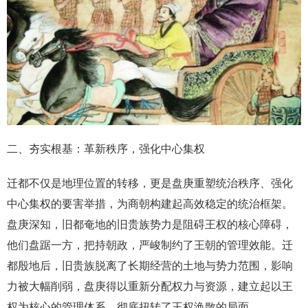
二、夯实根基：革新秩序，强化中心集权
迁都不仅是地理位置的转移，更是盘庚重塑统治秩序、强化
中心集权的要害举措，为商朝构建起高效稳定的统治框架。
盘庚深知，旧都奄地的旧贵族势力是阻碍王权的核心障碍，
他们盘踞一方，把持朝政，严峻制约了王朝的管理效能。迁
都殷地后，旧贵族脱离了长期经营的土地与势力范围，影响
力被大幅削弱，盘庚得以重新分配权力与资源，建立起以王
权为核心的管理体系，彻底扭转了王权涣散的局面。