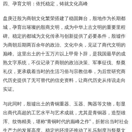
四、孕育文明：依托稳定，铸就文化高峰
盘庚迁殷为商朝文化繁荣搭建了稳固舞台，殷地作为长期都
城，孕育出璀璨的殷商文明，成为中华上古文明的重要里程
碑。稳定的都城为文化传承与创新提供了必要条件，殷墟作
为商朝后期两百余年的政治、文化中央，见证了商代文明的
巅峰。这里出土的十五万片以上甲骨卜辞，是我国最早的成
熟文字系统，不仅记录了商朝的政治决策、军事征伐、祭奠
礼仪，更承载着当时的生活习俗与宗教信奉，为后世研究商
代历史提供了无可替代的信史资料，让商代历史从传说走向
实证。
与此同时，殷墟出土的青铜重器、玉器、陶器等文物，彰显
出商代高超的工艺水平与艺术成就，尤其是青铜器，造型雄
浑、纹饰精美，堪称“青铜时代的巅峰之作”，折射出当时社会
生产力的发展高度。稳定的环境还推动了礼乐制度与祭奠文