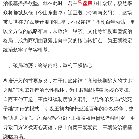
治根基摇摇欲坠。就在此时，君主
盘庚
力排众议，毅然率
众将都城从奄（今山东曲阜）迁至殷（今河南安阳），这场
被后世称为“盘庚迁殷”的壮举，不仅终结了商朝百年动荡，更
以全方位的战略布局，从政治、经济、文化等维度重塑统治
格局，成为商朝由衰落走向中兴的核心转折点，为王朝稳定
统治筑牢了坚实根基。
一、破局动荡：终结内耗，重构王权核心
盘庚迁殷的首要意义，在于彻底终结了商朝长期陷入的“九世
之乱”与频繁迁都的恶性循环，为王权稳固搭建起核心支撑。
自商王仲丁起，王位继续制度陷入混乱，“兄终弟及”与“父死
子继”并行的模式，引发王族内部长达近百年的夺权纷争，史
称“九世之乱”。这场内耗不仅让王权被权臣贵族严峻削弱，更
导致四方诸侯离心离德，停止向商王朝朝贡，王朝统治根基
濒临崩塌。