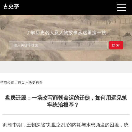
古史亭
了解历史名人及人物故事从这里搜一搜
搜索
当前位置：
首页
>
历史科普
盘庚迁殷：一场改写商朝命运的迁徙，如何用远见筑
牢统治根基？
商朝中期，王朝深陷“九世之乱”的内耗与水患频发的困境，统