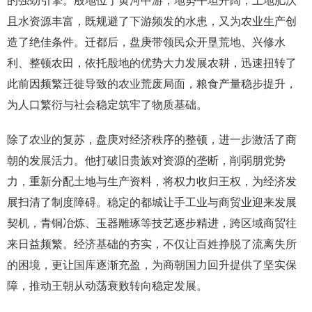
的强劲引擎。殷地位于黄河中游，地势平坦开阔，土地肥沃
且水资源丰富，既规避了下游频发的水患，又为农业生产创
造了绝佳条件。迁都后，盘庚带领民众开垦荒地、兴修水
利、整顿农田，依托殷地的优势大力发展农耕，迅速扭转了
此前因频繁迁徙导致的农业荒废局面，粮食产量稳步提升，
为人口繁衍与社会稳定筑牢了物质基础。
除了农业的复苏，盘庚对经济秩序的整顿，进一步激活了商
朝的发展活力。他打破旧贵族对资源的垄断，削弱朋党势
力，重新分配土地与生产资料，将权力收归王权，为经济发
展扫清了制度障碍。稳定的都城让手工业与商贸业迎来发展
契机，青铜冶炼、玉器雕琢等技艺逐步精进，跨区域商贸往
来日益频繁。经济基础的夯实，不仅让百姓挣脱了流离失所
的困境，更让国库逐渐充盈，为商朝国力回升提供了坚实保
障，推动王朝从动荡衰败转向稳定发展。