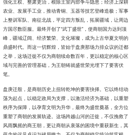
强化王权、整肃吏治，根除王室内部争斗隐患；经济上深耕
农业、发展手工业，推动青铜、玉器等技艺登峰造极；军事
上整训军队、南征北战，平定四方叛乱，拓展疆域，让周边
方国尽数臣服。最终开创了“武丁盛世”，使商朝国力达到顶
峰，疆域辽阔、经济繁荣、文化璀璨，成为上古华夏文明的
鼎盛时代。而这一切辉煌，皆始于盘庚那场力排众议的迁都
之举，这场迁徙不仅为商朝续命数百年，更以稳定的核心区
域与完善的管理基础，为王朝铸就盛世荣光埋下了要害伏
笔。
盘庚迁殷，是商朝历史上扭转乾坤的要害抉择。它以终结动
荡为起点，以稳定政局为支撑，以激活经济为基础，以重塑
秩序为保障，以孕育文明为升华，最终为盛世奠基，全方位
重塑了商朝的发展轨迹。这场跨越山河的迁徙，不仅挽救了
风雨飘摇的商王朝，更让商朝从衰落的困境中重获新生，其
蕴含的远见卓识与破局魄力，不仅为商朝稳定统治筑牢根