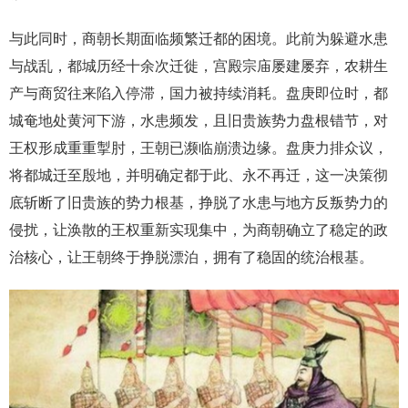
与此同时，商朝长期面临频繁迁都的困境。此前为躲避水患
与战乱，都城历经十余次迁徙，宫殿宗庙屡建屡弃，农耕生
产与商贸往来陷入停滞，国力被持续消耗。盘庚即位时，都
城奄地处黄河下游，水患频发，且旧贵族势力盘根错节，对
王权形成重重掣肘，王朝已濒临崩溃边缘。盘庚力排众议，
将都城迁至殷地，并明确定都于此、永不再迁，这一决策彻
底斩断了旧贵族的势力根基，挣脱了水患与地方反叛势力的
侵扰，让涣散的王权重新实现集中，为商朝确立了稳定的政
治核心，让王朝终于挣脱漂泊，拥有了稳固的统治根基。