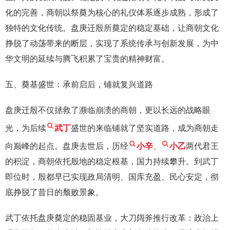
化的完善，商朝以祭奠为核心的礼仪体系逐步成熟，形成了
独特的文化传统。盘庚迁殷所奠定的稳定基础，让商朝文化
挣脱了动荡带来的断层，实现了系统传承与创新发展，为中
华文明的延续与腾飞积累了宝贵的精神财富。
五、奠基盛世：承前启后，铺就复兴道路
盘庚迁殷不仅拯救了濒临崩溃的商朝，更以长远的战略眼
光，为后续
武丁
盛世的来临铺就了坚实道路，成为商朝走
向巅峰的起点。盘庚去世后，历经
小辛
、
小乙
两代君王
的积淀，商朝依托殷地的稳定根基，国力持续攀升。到武丁
即位时，殷都早已实现政局清明、国库充盈、民心安定，彻
底挣脱了昔日的颓败景象。
武丁依托盘庚奠定的稳固基业，大刀阔斧推行改革：政治上