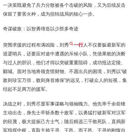
一决策既避免了兵力分散被各个击破的风险，又为后续反击
保留了要害火种，成为扭转战局的核心一步。
奇谋破敌：以智勇缔造以少胜多奇迹
突围求援的过程布满凶险，刘秀
一行
人不仅要躲避新军的
巡逻哨兵，还要应对途中遭遇的斥候小队，凭借果敢的决断
与过人的胆识，他们才得以突破重重阻碍，成功抵达定陵、
郾城。面对当地将领贪惜财物、不愿出兵的困境，刘秀以“破
敌则珍宝万倍，败则身首难保”的远见，打破众人的短视，集
结起不足两万的援军。
决战之时，刘秀尽显军事谋略与领袖魄力。他先率千余前锋
主动出击，身先士卒斩杀数十敌军，以勇猛打破新军对汉军
的轻蔑，极大提振己方士气；随后精选三千敢死队，直捣新
军指挥中枢，直取主帅王寻、王邑。而王邑、王寻的刚愎自