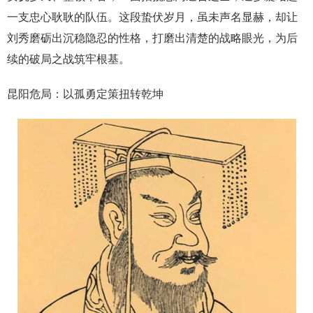
一支忠心耿耿的队伍。这段蛰伏岁月，虽未声名显赫，却让
刘秀磨砺出沉稳隐忍的性格，打磨出清楚的战略眼光，为后
续的破局之战筑牢根基。
昆阳危局：以孤勇定策扭转乾坤