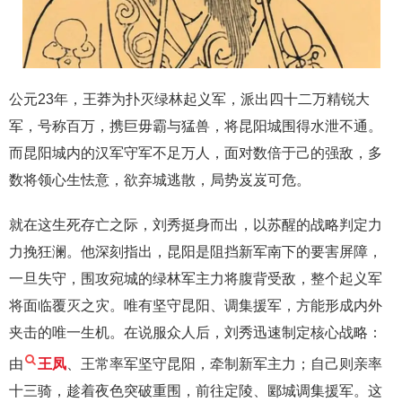
公元23年，王莽为扑灭绿林起义军，派出四十二万精锐大
军，号称百万，携巨毋霸与猛兽，将昆阳城围得水泄不通。
而昆阳城内的汉军守军不足万人，面对数倍于己的强敌，多
数将领心生怯意，欲弃城逃散，局势岌岌可危。
就在这生死存亡之际，刘秀挺身而出，以苏醒的战略判定力
力挽狂澜。他深刻指出，昆阳是阻挡新军南下的要害屏障，
一旦失守，围攻宛城的绿林军主力将腹背受敌，整个起义军
将面临覆灭之灾。唯有坚守昆阳、调集援军，方能形成内外
夹击的唯一生机。在说服众人后，刘秀迅速制定核心战略：
由
王凤
、王常率军坚守昆阳，牵制新军主力；自己则亲率
十三骑，趁着夜色突破重围，前往定陵、郾城调集援军。这