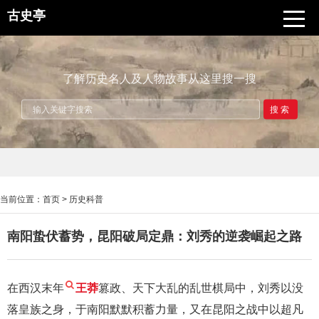
古史亭
了解历史名人及人物故事从这里搜一搜
搜索
当前位置：
首页
>
历史科普
南阳蛰伏蓄势，昆阳破局定鼎：刘秀的逆袭崛起之路
在西汉末年
王莽
篡政、天下大乱的乱世棋局中，刘秀以没
落皇族之身，于南阳默默积蓄力量，又在昆阳之战中以超凡