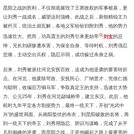
昆阳之战的胜利，不仅彻底摧毁了王莽政权的军事根基，更
让刘秀一战成名，威望达到顶峰。此战之后，新朝精锐主力
被歼灭，统治土崩瓦解，各地义军纷纷归附刘秀，他的势力
迅速壮大。然而，功高震主的刘秀引来更始帝
刘玄
的忌
惮，兄长刘縯惨遭杀害，为保全自身、等待时机，刘秀强忍
悲痛，主动交出兵权，隐忍示弱，成功躲过杀身之祸。
后来，刘秀被派往河北安抚百姓，这成为他逆袭的要害转折
点。在河北，他废除苛政、安抚民心、广纳贤才，凭借仁德
与聪明，收编百万铜马军，争取真定王的支持，迅速壮大势
力。公元25年，刘秀在河北鄗城称帝，建立东汉。此后，他
耗时九年平定各方割据势力，最终一统天下，开创“光武中
兴”的盛世局面。从南阳蛰伏的布衣，到昆阳破敌的名将，再
到一统天下的帝王，刘秀用隐忍、胆识与谋略，完成了从平
凡到巅峰的逆袭，而昆阳之战，正是他崛起之路上最要害的