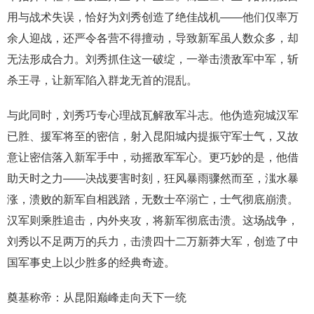
用与战术失误，恰好为刘秀创造了绝佳战机——他们仅率万
余人迎战，还严令各营不得擅动，导致新军虽人数众多，却
无法形成合力。刘秀抓住这一破绽，一举击溃敌军中军，斩
杀王寻，让新军陷入群龙无首的混乱。
与此同时，刘秀巧专心理战瓦解敌军斗志。他伪造宛城汉军
已胜、援军将至的密信，射入昆阳城内提振守军士气，又故
意让密信落入新军手中，动摇敌军军心。更巧妙的是，他借
助天时之力——决战要害时刻，狂风暴雨骤然而至，滍水暴
涨，溃败的新军自相践踏，无数士卒溺亡，士气彻底崩溃。
汉军则乘胜追击，内外夹攻，将新军彻底击溃。这场战争，
刘秀以不足两万的兵力，击溃四十二万新莽大军，创造了中
国军事史上以少胜多的经典奇迹。
奠基称帝：从昆阳巅峰走向天下一统