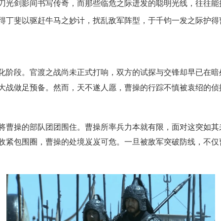
刀光剑影间书写传奇，而那些临危之际迸发的聪明光线，往往能
得丁斐以驱赶牛马之妙计，扰乱敌军阵型，于千钧一发之际护得
化阶段。官渡之战尚未正式打响，双方的试探与交锋却早已在暗
大战做足预备。然而，天不遂人愿，曹操的行踪不慎被袁绍的侦
将曹操的部队团团围住。曹操所率兵力本就有限，面对这突如其
收紧包围圈，曹操的处境岌岌可危。一旦被敌军突破防线，不仅