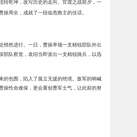
扭转乾坤，改写历史的走向。官渡之战前夕，一
曹操周全，成就了一段临危救主的佳话。
处悄然进行。一日，曹操率领一支精锐部队外出
探部队察觉，袁绍当即派出一支精锐骑兵，以迅
来的包围，陷入了孤立无援的绝境。敌军的呐喊
曹操性命难保，更会重创曹军士气，让此前的努