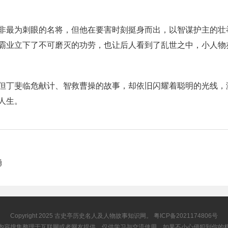
非最为刺眼的名将，但他在要害时刻挺身而出，以智谋护主的壮
霸业立下了不可磨灭的功劳，也让后人看到了乱世之中，小人物
但丁斐临危献计、智救曹操的故事，却依旧闪耀着聪明的光线，
人生。
勇
Copyright 2025
古史亭
历史名人及人物故事知识网。
粤ICP备2021174806号
内容搜集整理于互联网或者网友提供，仅供学习与交流使用，如果不小心侵犯到你的