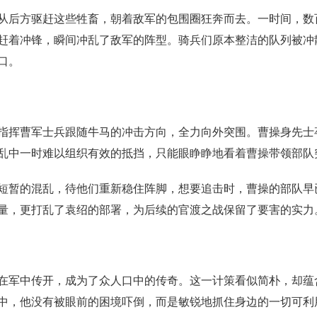
从后方驱赶这些牲畜，朝着敌军的包围圈狂奔而去。一时间，数
赶着冲锋，瞬间冲乱了敌军的阵型。骑兵们原本整洁的队列被冲
口。
指挥曹军士兵跟随牛马的冲击方向，全力向外突围。曹操身先士
乱中一时难以组织有效的抵挡，只能眼睁睁地看着曹操带领部队
短暂的混乱，待他们重新稳住阵脚，想要追击时，曹操的部队早
量，更打乱了袁绍的部署，为后续的官渡之战保留了要害的实力
在军中传开，成为了众人口中的传奇。这一计策看似简朴，却蕴
中，他没有被眼前的困境吓倒，而是敏锐地抓住身边的一切可利