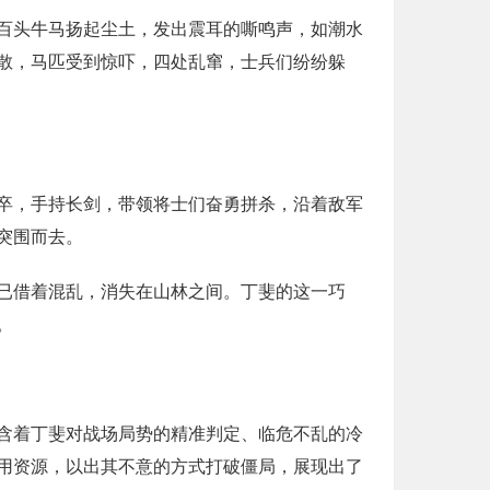
百头牛马扬起尘土，发出震耳的嘶鸣声，如潮水
散，马匹受到惊吓，四处乱窜，士兵们纷纷躲
卒，手持长剑，带领将士们奋勇拼杀，沿着敌军
突围而去。
已借着混乱，消失在山林之间。丁斐的这一巧
。
含着丁斐对战场局势的精准判定、临危不乱的冷
用资源，以出其不意的方式打破僵局，展现出了