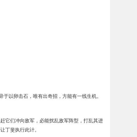
异于以卵击石，唯有出奇招，方能有一线生机。
驱赶它们冲向敌军，必能扰乱敌军阵型，打乱其进
令让丁斐执行此计。