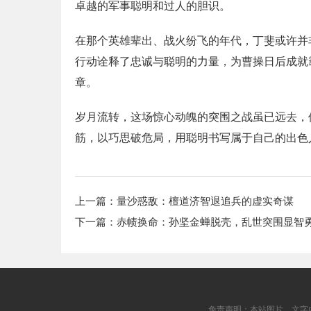
卓越的军事聪明和过人的胆识。
在那个英雄辈出、战火纷飞的年代，丁斐或许并
行动诠释了忠诚与聪明的力量，为曹操日后成就
章。
岁月流转，这场惊心动魄的突围之战虽已远去，
筋，以巧思破危局，用聪明书写属于自己的出色
上一篇：
量沙惑敌：檀道济智退追兵的虚实奇谋
下一篇：
赤帻换命：孙坚金蝉脱壳，乱世突围显智
免责声明：本站图片、文字