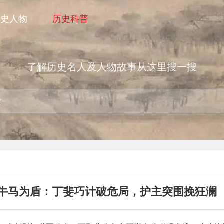
历史人物
历史科普
了解历史名人及人物故事从这里搜一搜
牛马为盾：丁斐巧计破危局，护主突围挽狂澜