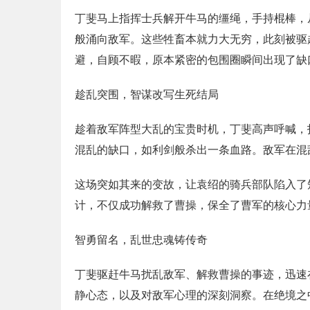
丁斐马上指挥士兵解开牛马的缰绳，手持棍棒，
般涌向敌军。这些牲畜本就力大无穷，此刻被驱
避，自顾不暇，原本紧密的包围圈瞬间出现了缺
趁乱突围，智谋改写生死结局
趁着敌军阵型大乱的宝贵时机，丁斐高声呼喊，
混乱的缺口，如利剑般杀出一条血路。敌军在混
这场突如其来的变故，让袁绍的骑兵部队陷入了
计，不仅成功解救了曹操，保全了曹军的核心力
智勇留名，乱世忠魂铸传奇
丁斐驱赶牛马扰乱敌军、解救曹操的事迹，迅速
静心态，以及对敌军心理的深刻洞察。在绝境之