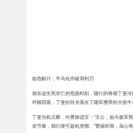
临危献计，牛马化作破局利刃
就在这生死存亡的危急时刻，随行的将领丁斐冷
环顾四面，丁斐的目光落在了随军携带的大批牛
丁斐当机立断，向曹操进言：“主公，如今敌军
攻节奏，我们便可趁机突围。”曹操听闻，虽心