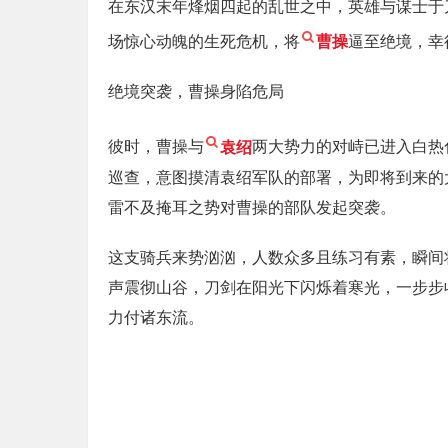
在东汉末年烽烟四起的乱世之中，英雄与谋士于
场惊心动魄的生死危机，将
曹操
逼至绝境，幸
绝境突袭，曹操身陷危局
彼时，曹操与
袁绍
两大势力的对峙已进入白热
巡查，意图摸清袁绍军队的部署，为即将到来的
雷不及掩耳之势对曹操的部队发起突袭。
这支骑兵来势汹汹，人数众多且练习有素，瞬间
声震彻山谷，刀剑在阳光下闪烁着寒光，一步步
力付诸东流。