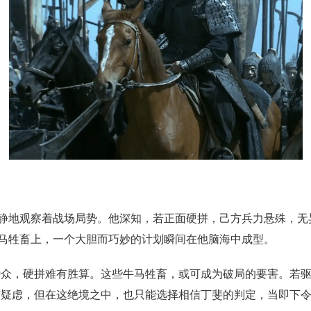
静地观察着战场局势。他深知，若正面硬拼，己方兵力悬殊，无
马牲畜上，一个大胆而巧妙的计划瞬间在他脑海中成型。
势众，硬拼难有胜算。这些牛马牲畜，或可成为破局的要害。若
有疑虑，但在这绝境之中，也只能选择相信丁斐的判定，当即下