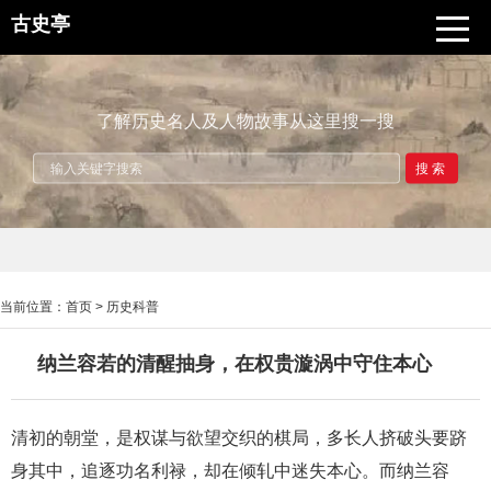
古史亭
了解历史名人及人物故事从这里搜一搜
搜索
当前位置：
首页
>
历史科普
纳兰容若的清醒抽身，在权贵漩涡中守住本心
清初的朝堂，是权谋与欲望交织的棋局，多长人挤破头要跻
身其中，追逐功名利禄，却在倾轧中迷失本心。而纳兰容