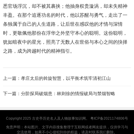
悉官场浮沉，却不被其裹挟；他抽身权贵漩涡，却未失精神
丰盈。在那个追逐功名的时代，他以苏醒与勇气，走出了一
条独属于自己的人生道路，让后世在感叹他的才情与深情
时，更敬佩他那份在浮华之外坚守本心的聪明。这份聪明，
犹如暗夜中的星光，照亮了无数人在世俗与本心之间的抉择
之路，成为跨越时代的精神指引。
上一篇：
孝庄太后的斡旋智慧，以平衡术筑牢清初江山
下一篇：
分阶探局破烟患：林则徐的情报破局与禁烟智略
Copyright 2025
古史亭
历史名人及人物故事知识网。
粤ICP备2021174806号
免责声明：本站图片、文字内容搜集整理于互联网或者网友提供，仅供学习与
交流使用，如果不小心侵犯到你的权益，请及时联系我们删除。