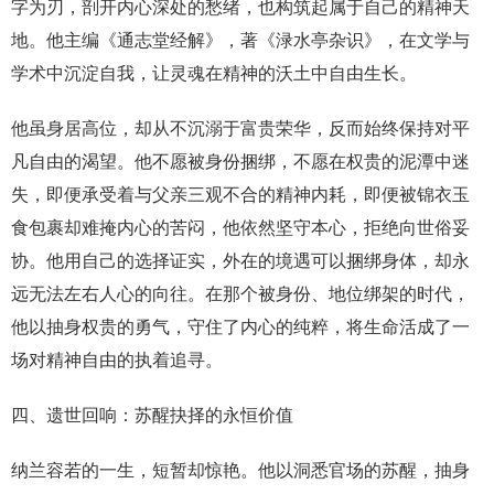
字为刃，剖开内心深处的愁绪，也构筑起属于自己的精神天
地。他主编《通志堂经解》，著《渌水亭杂识》，在文学与
学术中沉淀自我，让灵魂在精神的沃土中自由生长。
他虽身居高位，却从不沉溺于富贵荣华，反而始终保持对平
凡自由的渴望。他不愿被身份捆绑，不愿在权贵的泥潭中迷
失，即便承受着与父亲三观不合的精神内耗，即便被锦衣玉
食包裹却难掩内心的苦闷，他依然坚守本心，拒绝向世俗妥
协。他用自己的选择证实，外在的境遇可以捆绑身体，却永
远无法左右人心的向往。在那个被身份、地位绑架的时代，
他以抽身权贵的勇气，守住了内心的纯粹，将生命活成了一
场对精神自由的执着追寻。
四、遗世回响：苏醒抉择的永恒价值
纳兰容若的一生，短暂却惊艳。他以洞悉官场的苏醒，抽身