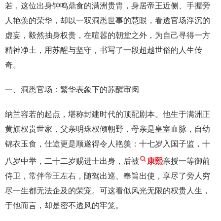
若，这位出身钟鸣鼎食的满洲贵胄，身居帝王近侧、手握旁
人艳羡的荣华，却以一双洞悉世事的慧眼，看透官场浮沉的
虚妄，毅然抽身权贵，在喧嚣的朝堂之外，为自己寻得一方
精神净土，用苏醒与坚守，书写了一段超越世俗的人生传
奇。
一、洞悉官场：繁华表象下的苏醒审阅
纳兰容若的起点，堪称封建时代的顶配剧本。他生于满洲正
黄旗权贵世家，父亲明珠权倾朝野，母亲是皇室血脉，自幼
锦衣玉食，仕途更是顺遂得令人艳羡：十七岁入国子监，十
八岁中举，二十二岁赐进士出身，后被
康熙
亲授一等御前
侍卫，常伴帝王左右，随驾出巡、奉旨出使，享尽了旁人穷
尽一生都无法企及的荣宠。可这看似风光无限的权贵人生，
于他而言，却是密不透风的牢笼。