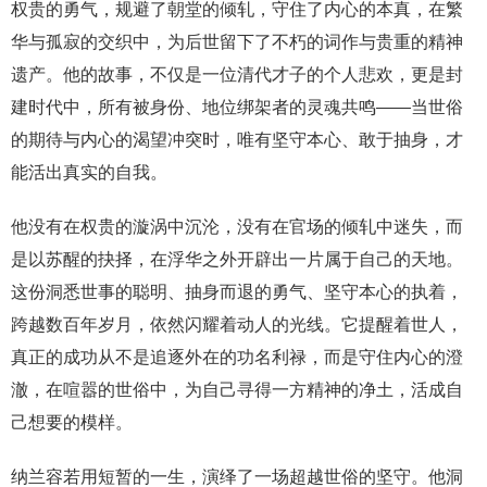
权贵的勇气，规避了朝堂的倾轧，守住了内心的本真，在繁
华与孤寂的交织中，为后世留下了不朽的词作与贵重的精神
遗产。他的故事，不仅是一位清代才子的个人悲欢，更是封
建时代中，所有被身份、地位绑架者的灵魂共鸣——当世俗
的期待与内心的渴望冲突时，唯有坚守本心、敢于抽身，才
能活出真实的自我。
他没有在权贵的漩涡中沉沦，没有在官场的倾轧中迷失，而
是以苏醒的抉择，在浮华之外开辟出一片属于自己的天地。
这份洞悉世事的聪明、抽身而退的勇气、坚守本心的执着，
跨越数百年岁月，依然闪耀着动人的光线。它提醒着世人，
真正的成功从不是追逐外在的功名利禄，而是守住内心的澄
澈，在喧嚣的世俗中，为自己寻得一方精神的净土，活成自
己想要的模样。
纳兰容若用短暂的一生，演绎了一场超越世俗的坚守。他洞