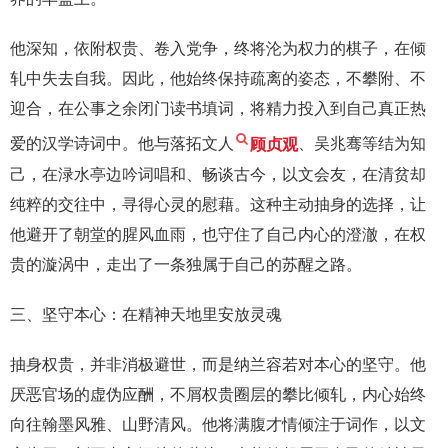
他深知，依附权贵、卷入党争，终将沦为权力的棋子，在倾
轧中失去自我。因此，他始终保持疏离的姿态，不攀附、不
迎合，在公事之余闭门读书填词，将精力投入到自己真正热
爱的汉学诗词中。他与落拓文人
顾贞观
、吴兆骞等结为知
己，在渌水亭边吟词唱和、畅谈古今，以文会友，在清贫却
纯粹的交往中，寻得心灵的慰藉。这种主动抽身的选择，让
他避开了朝堂的腥风血雨，也守住了自己内心的澄澈，在权
贵的漩涡中，走出了一条独属于自己的苏醒之路。
三、坚守本心：在精神天地里安放灵魂
抽身权贵，并非消极避世，而是纳兰容若对本心的坚守。他
厌恶官场的虚伪应酬，不屑权贵圈层的攀比倾轧，内心始终
向往翰墨风雅、山野清风。他将满腹才情倾注于词作，以文