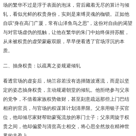
场的繁华不过是浮于表面的泡沫，背后藏着无尽的算计与倾
轧，看似光鲜的权贵身份，实则是束缚灵魂的枷锁。正如他
自叹“身在高门广厦，常有山泽鱼鸟之思”，这份对自由的渴望
与对官场虚伪的抵触，让他在繁华的朱门中始终保持苏醒，
从未被权贵的虚荣蒙蔽双眼，早早便看透了官场浮沉的本
质。
二、抽身权贵：以疏离之姿规避倾轧
看透官场的虚妄后，纳兰容若没有选择随波逐流，而是以坚
定的姿态抽身权贵，主动规避朝堂的倾轧。他拒绝参与父亲
的党争，不借着家族权势敛财，甚至刻意疏远那些上门巴结
相府的官员，与官场的权谋算计划清界限。父亲用银子买官
位，他却倾尽家财帮助蒙冤流放的寒门士子；父亲周旋于权
贵之间，他却偏爱与清贫高士相交，将心思全然放在精神世
界的丰盈上。