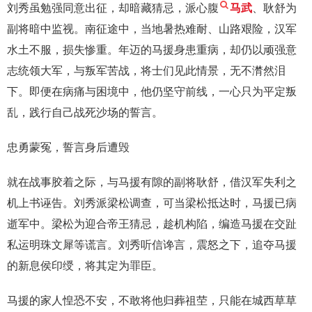
刘秀虽勉强同意出征，却暗藏猜忌，派心腹
马武
、耿舒为
副将暗中监视。南征途中，当地暑热难耐、山路艰险，汉军
水土不服，损失惨重。年迈的马援身患重病，却仍以顽强意
志统领大军，与叛军苦战，将士们见此情景，无不潸然泪
下。即便在病痛与困境中，他仍坚守前线，一心只为平定叛
乱，践行自己战死沙场的誓言。
忠勇蒙冤，誓言身后遭毁
就在战事胶着之际，与马援有隙的副将耿舒，借汉军失利之
机上书诬告。刘秀派梁松调查，可当梁松抵达时，马援已病
逝军中。梁松为迎合帝王猜忌，趁机构陷，编造马援在交趾
私运明珠文犀等谎言。刘秀听信谗言，震怒之下，追夺马援
的新息侯印绶，将其定为罪臣。
马援的家人惶恐不安，不敢将他归葬祖茔，只能在城西草草