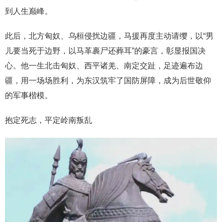
到人生巅峰。
此后，北方匈奴、乌桓侵扰边疆，马援再度主动请缨，以“男
儿要当死于边野，以马革裹尸还葬耳”的豪言，彰显报国决
心。他一生北击匈奴、西平诸羌、南定交趾，足迹遍布边
疆，用一场场胜利，为东汉筑牢了国防屏障，成为后世敬仰
的军事楷模。
抱定死志，平定岭南叛乱