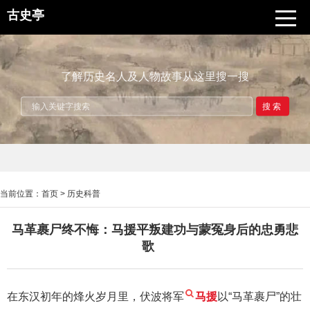
古史亭
了解历史名人及人物故事从这里搜一搜
搜索
当前位置：
首页
>
历史科普
马革裹尸终不悔：马援平叛建功与蒙冤身后的忠勇悲
歌
在东汉初年的烽火岁月里，伏波将军
马援
以“马革裹尸”的壮