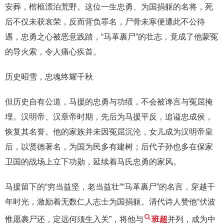
安葬，棺柩漂泊荒野。这位一生忠勇、为国捐躯的名将，死
后不仅未获哀荣，反而背负罪名，尸骨未寒便遭此不公待
遇，忠勇之心被恶意践踏，“马革裹尸”的壮志，竟成了他蒙冤
的导火索，令人痛心疾首。
历史昭雪，忠魂终耀千秋
但历史自有公道，马援的忠勇与功绩，不会被谗言与冤屈掩
埋。汉明帝、汉章帝时期，先后为马援平反，追谥忠成侯，
恢复其名誉。他的家族并未因冤屈沉沦，女儿成为汉明帝皇
后，以贤德著名，为国为民多有建树；后代子孙也多在保家
卫国的战场上立下功勋，延续着马氏忠勇的家风。
马援留下的“穷当益坚，老当益壮”“马革裹尸”的名言，穿越千
年时光，激励着无数仁人志士为国捐躯。清代诗人赞他“伏波
惟愿裹尸还，定远何须生入关”，将他与
班超
并列，成为中