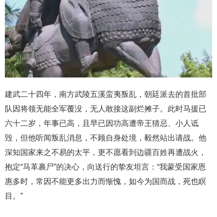
建武二十四年，南方武陵五溪蛮夷叛乱，朝廷派去的首批部
队因将领无能全军覆没，无人敢接这副烂摊子。此时马援已
六十二岁，年事已高，且早已因功高遭帝王猜忌、小人诋
毁，但他听闻叛乱消息，不顾自身处境，毅然站出请战。他
深知国家来之不易的太平，更不愿看到边疆百姓再遭战火，
抱定“马革裹尸”的决心，向送行的挚友坦言：“我蒙受国家恩
惠多时，常因不能更多出力而惭愧，如今为国而战，死也瞑
目。”