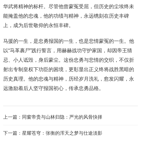
华武将精神的标杆。尽管他曾蒙冤受屈，但历史的尘埃终未
能掩盖他的忠魂，他的功绩与精神，永远镌刻在历史丰碑
上，成为后世敬仰的永恒丰碑。
马援的一生，是忠勇报国的一生，也是悲情蒙冤的一生。他
以“马革裹尸”践行誓言，用赫赫战功守护家国，却因帝王猜
忌、小人诋毁，身后蒙尘。这份忠勇与悲情的交织，不仅折
射出专制皇权下功臣的困境，更彰显出正义终将战胜黑暗的
历史真理。他的忠魂与精神，历经岁月洗礼，愈发闪耀，永
远激励着后人坚守报国初心，传承忠勇品格。
上一篇：
同窗帝贵与山林归隐：严光的风骨抉择
下一篇：
星耀苍穹：张衡的浑天之梦与仕途淡影