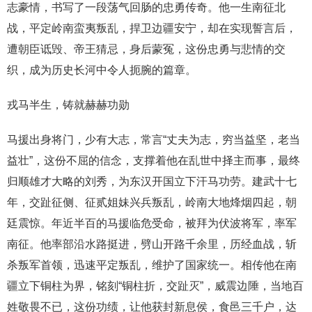
志豪情，书写了一段荡气回肠的忠勇传奇。他一生南征北
战，平定岭南蛮夷叛乱，捍卫边疆安宁，却在实现誓言后，
遭朝臣诋毁、帝王猜忌，身后蒙冤，这份忠勇与悲情的交
织，成为历史长河中令人扼腕的篇章。
戎马半生，铸就赫赫功勋
马援出身将门，少有大志，常言“丈夫为志，穷当益坚，老当
益壮”，这份不屈的信念，支撑着他在乱世中择主而事，最终
归顺雄才大略的刘秀，为东汉开国立下汗马功劳。建武十七
年，交趾征侧、征贰姐妹兴兵叛乱，岭南大地烽烟四起，朝
廷震惊。年近半百的马援临危受命，被拜为伏波将军，率军
南征。他率部沿水路挺进，劈山开路千余里，历经血战，斩
杀叛军首领，迅速平定叛乱，维护了国家统一。相传他在南
疆立下铜柱为界，铭刻“铜柱折，交趾灭”，威震边陲，当地百
姓敬畏不已，这份功绩，让他获封新息侯，食邑三千户，达