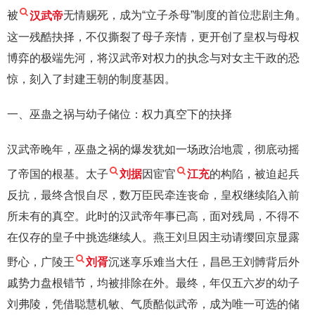
被
汉武帝
无情赐死，成为“立子杀母”制度的首位悲剧主角。
这一残酷抉择，不仅撕裂了母子亲情，更开创了皇权与母权
博弈的极端先河，将汉武帝对权力的执念与对女主干政的恐
惊，刻入了封建王朝的制度基因。
一、巫蛊之祸与幼子储位：权力真空下的抉择
汉武帝晚年，巫蛊之祸的爆发犹如一场政治地震，彻底动摇
了帝国的根基。太子
刘据
因宦官
江充
的构陷，被迫起兵
反抗，最终含恨自尽，数万臣民牵连丧命，皇权继续陷入前
所未有的真空。此时的汉武帝年事已高，面对残局，不得不
在仅存的皇子中挑选继续人。燕王刘旦因主动请缨回京显露
野心，广陵王
刘胥
沉迷享乐难当大任，昌邑王刘髆背后外
戚势力盘根错节，均被排除在外。最终，年仅五六岁的幼子
刘弗陵，凭借聪慧机敏、气质酷似武帝，成为唯一可选的储