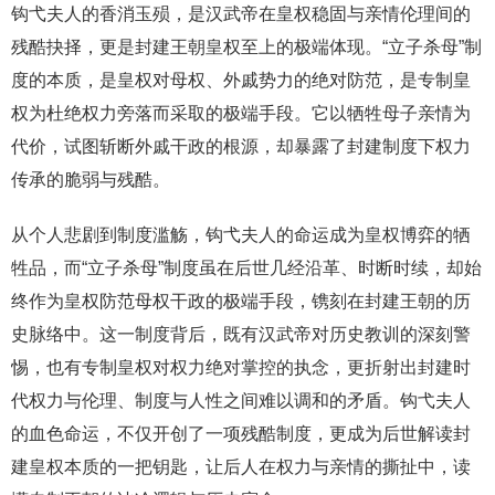
钩弋夫人的香消玉殒，是汉武帝在皇权稳固与亲情伦理间的
残酷抉择，更是封建王朝皇权至上的极端体现。“立子杀母”制
度的本质，是皇权对母权、外戚势力的绝对防范，是专制皇
权为杜绝权力旁落而采取的极端手段。它以牺牲母子亲情为
代价，试图斩断外戚干政的根源，却暴露了封建制度下权力
传承的脆弱与残酷。
从个人悲剧到制度滥觞，钩弋夫人的命运成为皇权博弈的牺
牲品，而“立子杀母”制度虽在后世几经沿革、时断时续，却始
终作为皇权防范母权干政的极端手段，镌刻在封建王朝的历
史脉络中。这一制度背后，既有汉武帝对历史教训的深刻警
惕，也有专制皇权对权力绝对掌控的执念，更折射出封建时
代权力与伦理、制度与人性之间难以调和的矛盾。钩弋夫人
的血色命运，不仅开创了一项残酷制度，更成为后世解读封
建皇权本质的一把钥匙，让后人在权力与亲情的撕扯中，读