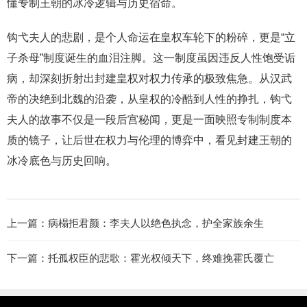
懂专制王朝的冰冷逻辑与历史宿命。
钩弋夫人的悲剧，是个人命运在皇权车轮下的粉碎，更是“立
子杀母”制度诞生的血泪注脚。这一制度虽因违反人性饱受诟
病，却深刻折射出封建皇权对权力传承的极致焦急。从汉武
帝的决绝到北魏的沿袭，从皇权的冷酷到人性的挣扎，钩弋
夫人的故事不仅是一段后宫秘闻，更是一面映照专制制度本
质的镜子，让后世在权力与伦理的博弈中，看见封建王朝的
冰冷底色与历史回响。
上一篇：
病榻拒君颜：李夫人以绝色执念，护全家族余生
下一篇：
托孤权臣的悲歌：霍光权倾天下，终难挽霍氏覆亡