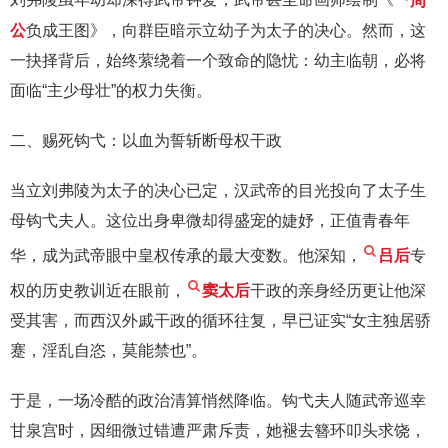
刘弗陵虽年幼却深得武帝钟爱，武帝甚至命画师绘制《
周
公
负成王图》，向群臣暗示立幼子为太子的决心。然而，这
一抉择背后，始终萦绕着一个致命的隐忧：幼主临朝，必将
面临“主少母壮”的权力失衡。
二、赐死钩弋：以血为誓斩断母权干政
当立刘弗陵为太子的决心已定，汉武帝的目光投向了太子生
母钩弋夫人。这位出身卑微却得盛宠的婕妤，正值青春年
华，成为武帝眼中皇权传承的最大变数。他深知，
吕后
专
权的历史教训近在眼前，
窦太后
干政的亲身经历更让他深
受其害，而西汉外戚干政的循环往复，早已证实“女主独居骄
蹇，淫乱自恣，莫能禁也”。
于是，一场冷酷的政治清算悄然降临。钩弋夫人随武帝巡幸
甘泉宫时，因细微过错遭严肃斥责，她褪去簪环叩头求饶，