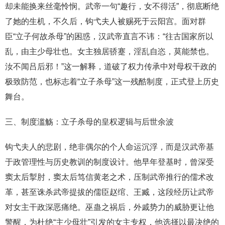
却未能换来丝毫怜悯。武帝一句“趣行，女不得活”，彻底断绝
了她的生机，不久后，钩弋夫人被赐死于云阳宫。面对群
臣“立子何故杀母”的困惑，汉武帝直言不讳：“往古国家所以
乱，由主少母壮也。女主独居骄蹇，淫乱自恣，莫能禁也。
汝不闻吕后邪！”这一解释，道破了权力传承中对母权干政的
极致防范，也标志着“立子杀母”这一残酷制度，正式登上历史
舞台。
三、制度滥觞：立子杀母的皇权逻辑与后世余波
钩弋夫人的悲剧，绝非偶尔的个人命运沉浮，而是汉武帝基
于政管理性与历史教训的制度设计。他早年登基时，曾深受
窦太后掣肘，窦太后笃信黄老之术，压制武帝推行的儒术改
革，甚至诛杀武帝提拔的儒臣赵绾、王臧，这段经历让武帝
对女主干政深恶痛绝。巫蛊之祸后，外戚势力的威胁更让他
警醒，为杜绝“主少母壮”引发的女主专权，他选择以最决绝的