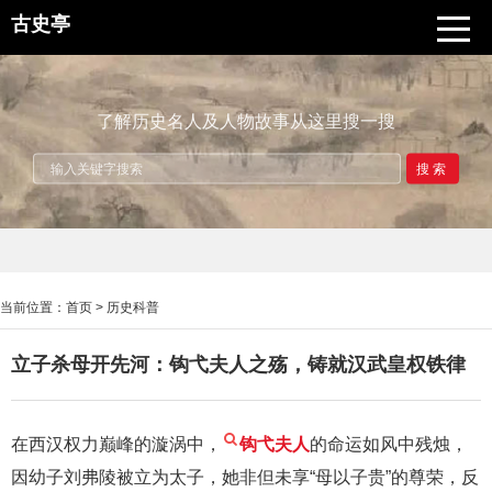
古史亭
了解历史名人及人物故事从这里搜一搜
搜索
当前位置：
首页
>
历史科普
立子杀母开先河：钩弋夫人之殇，铸就汉武皇权铁律
在西汉权力巅峰的漩涡中，
钩弋夫人
的命运如风中残烛，
因幼子刘弗陵被立为太子，她非但未享“母以子贵”的尊荣，反