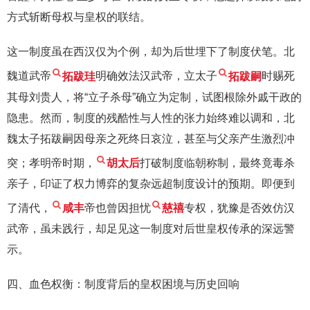
方式斩断母权与皇权的联结。
这一制度虽在西汉仅为个例，却为后世埋下了制度伏笔。北
魏道武帝
拓跋珪
明确效法汉武帝，立太子
拓跋嗣
时赐死
其母刘贵人，将“立子杀母”确立为定制，试图根除外戚干政的
隐患。然而，制度的残酷性与人性的张力始终难以调和，北
魏太子拓跋嗣因母亲之死终日哀泣，甚至与父亲产生激烈冲
突；孝明帝时期，
胡太后
打破制度临朝称制，最终竟毒杀
亲子，印证了权力博弈的复杂远超制度设计的预期。即便到
了清代，
咸丰
帝也曾因担忧
慈禧
专权，犹豫是否效仿汉
武帝，虽未践行，却足见这一制度对后世皇权传承的深远警
示。
四、血色权衡：制度背后的皇权困境与历史回响