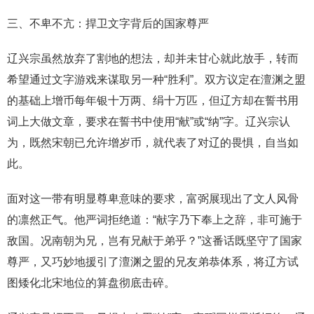
三、不卑不亢：捍卫文字背后的国家尊严
辽兴宗虽然放弃了割地的想法，却并未甘心就此放手，转而
希望通过文字游戏来谋取另一种“胜利”。双方议定在澶渊之盟
的基础上增币每年银十万两、绢十万匹，但辽方却在誓书用
词上大做文章，要求在誓书中使用“献”或“纳”字。辽兴宗认
为，既然宋朝已允许增岁币，就代表了对辽的畏惧，自当如
此。
面对这一带有明显尊卑意味的要求，富弼展现出了文人风骨
的凛然正气。他严词拒绝道：“献字乃下奉上之辞，非可施于
敌国。况南朝为兄，岂有兄献于弟乎？”这番话既坚守了国家
尊严，又巧妙地援引了澶渊之盟的兄友弟恭体系，将辽方试
图矮化北宋地位的算盘彻底击碎。