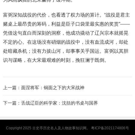
富弼深知战役的代价，也看透了权力场的算计。“战役是君主
赌桌上最昂贵的筹码，利益是臣子口袋里最实惠的奖赏”——
凭借这句直白而深刻的洞察，他成功撬动了辽兴宗本就摇晃
不定的心。在这场没有硝烟的战役中，没有血流成河，却处
处暗藏杀机；没有力拔山河，却事事关乎国运。富弼以其胆
识与谋略，在大宋最艰难的时刻，挽狂澜于既倒。
上一篇：
面涅将军：铜面之下的大宋战神
下一篇：
舌战辽臣的科学家：沈括的书桌与国界
Copyright 2025
古史亭
历史名人及人物故事知识网。
粤ICP备2021174806号