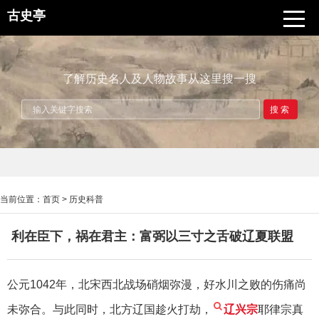
古史亭
了解历史名人及人物故事从这里搜一搜
搜索
当前位置：
首页
>
历史科普
利在臣下，祸在君主：富弼以三寸之舌破辽夏联盟
公元1042年，北宋西北战场硝烟弥漫，好水川之败的伤痛尚
未弥合。与此同时，北方辽国趁火打劫，
辽兴宗
耶律宗真