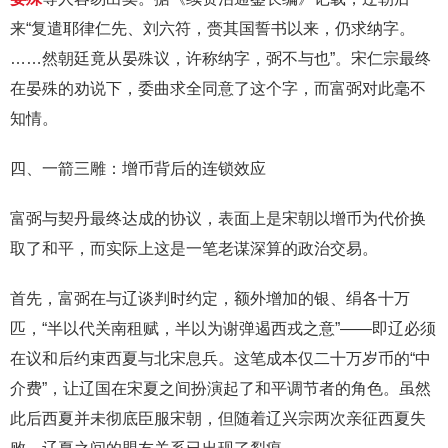
来“复遣耶律仁先、刘六符，赍其国誓书以来，仍求纳字。
……然朝廷竟从晏殊议，许称纳字，弼不与也”。宋仁宗最终
在晏殊的劝说下，委曲求全同意了这个字，而富弼对此毫不
知情。
四、一箭三雕：增币背后的连锁效应
富弼与契丹最终达成的协议，表面上是宋朝以增币为代价换
取了和平，而实际上这是一笔老谋深算的政治交易。
首先，富弼在与辽谈判时约定，额外增加的银、绢各十万
匹，“半以代关南租赋，半以为谢弹遏西戎之意”——即辽必须
在议和后约束西夏与北宋息兵。这笔成本仅二十万岁币的“中
介费”，让辽国在宋夏之间扮演起了和平调节者的角色。虽然
此后西夏并未彻底臣服宋朝，但随着辽兴宗两次亲征西夏失