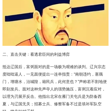
二、直击关键：看透君臣间的利益博弈
抵达辽国后，富弼面对的是一场极为艰难的谈判。辽兴宗态
度咄咄逼人，一见面便提出一连串指责：“南朝违约，塞鴈
门，增塘水，治城隍，籍民兵，此何意也？”声称若不割地便
即刻发兵。面对这种先声夺人的强势施压，富弼沉着应对，
以理为刃展开反击。他指出北宋在雁门关屯兵是为防备西
夏，与辽国无关；招募士兵、修整军备不过是填补军队空