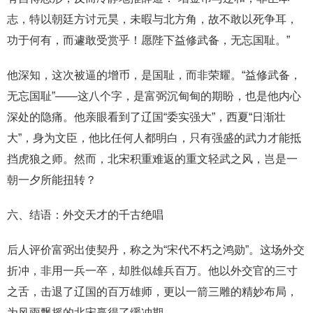
志，特以朝廷方讨元昊，未暇与北方角，故不敢以死争耳，
功于何有，而遽敢受赏乎！愿陛下益修武备，无忘国耻。”
他深知，这次被逼的增币，是国耻，而非荣耀。“益修武备，
无忘国耻”——这八个字，是富弼沉甸甸的期盼，也是他内心
深处的隐痛。他亲眼看到了辽国“委实强大”，西夏“日渐壮
大”，身为文臣，他比任何人都明白，只有强盛的武力才能抵
挡虎狼之师。然而，北宋积重难返的重文轻武之风，岂是一
朝一夕所能扭转？
六、结语：外交天才的千古绝唱
后人评价富弼出使契丹，称之为“宋代不朽之鸿勋”。这场外交
折冲，非用一兵一卒，却胜似雄兵百万。他以外交官的三寸
之舌，击退了辽国的百万雄师，更以一箭三雕的精妙布局，
为风雨飘摇的北宋赢得了缓冲期。