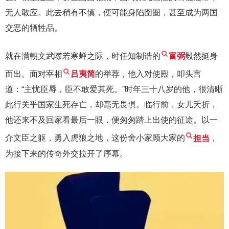
无人敢应。此去稍有不慎，便可能身陷囹圄，甚至成为两国
交恶的牺牲品。
就在满朝文武噤若寒蝉之际，时任知制诰的
富弼
毅然挺身
而出。面对宰相
吕夷简
的举荐，他入对使殿，叩头言
道：“主忧臣辱，臣不敢爱其死。”时年三十八岁的他，很清晰
此行关乎国家生死存亡，却毫无畏惧。临行前，女儿夭折，
他还来不及回家看最后一眼，便匆匆踏上出使的征途。以一
介文臣之躯，勇入虎狼之地，这份舍小家顾大家的
担当
，
为接下来的传奇外交拉开了序幕。