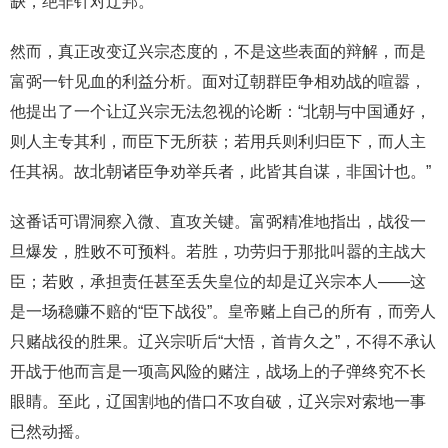
缺，绝非针对辽邦。
然而，真正改变辽兴宗态度的，不是这些表面的辩解，而是
富弼一针见血的利益分析。面对辽朝群臣争相劝战的喧嚣，
他提出了一个让辽兴宗无法忽视的论断：“北朝与中国通好，
则人主专其利，而臣下无所获；若用兵则利归臣下，而人主
任其祸。故北朝诸臣争劝举兵者，此皆其自谋，非国计也。”
这番话可谓洞察入微、直攻关键。富弼精准地指出，战役一
旦爆发，胜败不可预料。若胜，功劳归于那批叫嚣的主战大
臣；若败，承担责任甚至丢失皇位的却是辽兴宗本人——这
是一场稳赚不赔的“臣下战役”。皇帝赌上自己的所有，而旁人
只赌战役的胜果。辽兴宗听后“大悟，首肯久之”，不得不承认
开战于他而言是一项高风险的赌注，战场上的子弹终究不长
眼睛。至此，辽国割地的借口不攻自破，辽兴宗对索地一事
已然动摇。