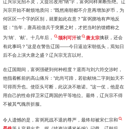
辽兴宗见招不灵，又提出改用“纳”字，富弼同样果断拒绝。辽
兴宗开始不耐烦地质问：“既然南朝都不介意再增加岁币，为
何区区一个字的区别，就要如此在意？”富弼掷地有声地反
驳：“当年，唐高祖借兵于突厥之时，才把当时的馈赠称之
为‘纳’、‘献’。十几年后，
颉利可汗
被
唐太宗
擒获，还会
有此事吗？”这是在警告辽国——今日逼迫宋朝低头，焉知日
后不会上演大唐之盛？辽兴宗无言以对。
在辽国期间，富弼强硬到何种程度？退而与刘六符交涉时，
他指着帐前的高山痛斥：“此尚可蹄，若欲献纳二字则如天不
可得而升也。使臣头可断，此议决不敢诺。”这一仗，他是在
用自己的性命捍卫宋辽两国的平等地位。最终，辽兴宗不得
不被其气魄所折服。
令人遗憾的是，富弼死战不退的尊严，最终却被宋仁宗和
晏殊
等人容易出卖。据《续资治通鉴长编》记载，辽朝后