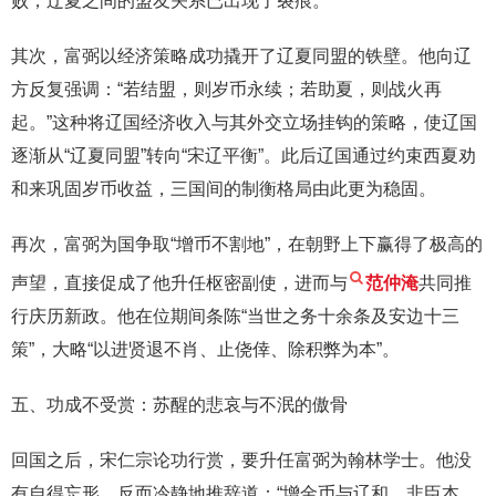
败，辽夏之间的盟友关系已出现了裂痕。
其次，富弼以经济策略成功撬开了辽夏同盟的铁壁。他向辽
方反复强调：“若结盟，则岁币永续；若助夏，则战火再
起。”这种将辽国经济收入与其外交立场挂钩的策略，使辽国
逐渐从“辽夏同盟”转向“宋辽平衡”。此后辽国通过约束西夏劝
和来巩固岁币收益，三国间的制衡格局由此更为稳固。
再次，富弼为国争取“增币不割地”，在朝野上下赢得了极高的
声望，直接促成了他升任枢密副使，进而与
范仲淹
共同推
行庆历新政。他在位期间条陈“当世之务十余条及安边十三
策”，大略“以进贤退不肖、止侥倖、除积弊为本”。
五、功成不受赏：苏醒的悲哀与不泯的傲骨
回国之后，宋仁宗论功行赏，要升任富弼为翰林学士。他没
有自得忘形，反而冷静地推辞道：“增金币与辽和，非臣本