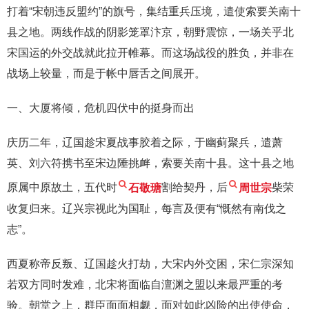
打着“宋朝违反盟约”的旗号，集结重兵压境，遣使索要关南十
县之地。两线作战的阴影笼罩汴京，朝野震惊，一场关乎北
宋国运的外交战就此拉开帷幕。而这场战役的胜负，并非在
战场上较量，而是于帐中唇舌之间展开。
一、大厦将倾，危机四伏中的挺身而出
庆历二年，辽国趁宋夏战事胶着之际，于幽蓟聚兵，遣萧
英、刘六符携书至宋边陲挑衅，索要关南十县。这十县之地
原属中原故土，五代时
石敬瑭
割给契丹，后
周世宗
柴荣
收复归来。辽兴宗视此为国耻，每言及便有“慨然有南伐之
志”。
西夏称帝反叛、辽国趁火打劫，大宋内外交困，宋仁宗深知
若双方同时发难，北宋将面临自澶渊之盟以来最严重的考
验。朝堂之上，群臣面面相觑，面对如此凶险的出使使命，