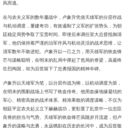
风而逃。
在与农夫义军的数年鏖战中，卢象升凭借天雄军的分层作战
与机动调度，屡建奇功，有效遏制了义军的扩张势头，为朝
廷稳定局势争取了宝贵时间。即便后来调任宣大总督抵御清
军，他仍保持着严谨的治军作风与机动灵活的战术思维，让
清军数年不敢进犯。卢象升以一己之力，用天雄军的铁血锋
芒与谋略聪明，在明末的乱局中撑起了危局的脊梁，虽最终
壮烈殉国，却为后世留下了忠勇报国的精神丰碑。
卢象升以天雄军为笔，以分层作战为纲，以机动调度为策，
在明末的围剿战场上书写了铁血传奇。他用血缘地缘凝结的
军心、精密高效的战术体系、精准果敢的调度谋略，不仅为
朝廷平定农夫起义立下赫赫战功，更彰显了乱世中一位忠臣
良将的担当与气势。天雄军的铁血锋芒虽随岁月流逝，但卢
象升的谋略与忠勇，永远镌刻在历史的长河中，成为后世敬