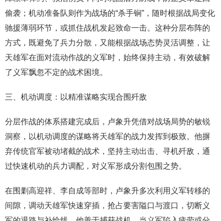
偷袭；机动准备队则作为战场的“杀手锏”，随时根据战局变化
驰援薄弱环节，或抓住战机发起致命一击。这种分层布阵的
方式，既避免了兵力分散，又能根据战场态势灵活调整，让
天雄军在面对流动作战的义军时，始终保持主动，有效破解
了义军飘忽不定的战术困境。
三、机动调度：以精准谋略实现合围歼敌
分层作战的体系搭建完成后，卢象升凭借对战场局势的敏锐
洞察，以机动调度的谋略将天雄军的战力发挥到极致。他摒
弃传统官军被动堵截的战术，坚持主动出击、寻机歼敌，通
过快速机动的兵力调配，对义军形成分割包围之势。
在围剿高迎祥、李自成等部时，卢象升多次利用义军转移的
间隙，调动天雄军快速穿插，抢占要害隘口与渡口，切断义
军的退路与补给线。他善于捕获战机，当义军陷入疲劳或分