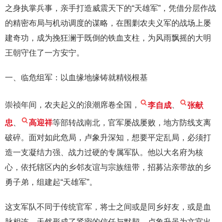
之身执掌兵事，亲手打造威震天下的“天雄军”，凭借分层作战
的精密布局与机动调度的谋略，在围剿农夫义军的战场上屡
建奇功，成为挽狂澜于既倒的铁血支柱，为风雨飘摇的大明
王朝守住了一方安宁。
一、临危组军：以血缘地缘铸就精锐根基
崇祯年间，农夫起义的浪潮席卷全国，
李自成
、
张献
忠
、
高迎祥
等部转战南北，官军屡战屡败，地方防线支离
破碎。面对如此危局，卢象升深知，想要平定乱局，必须打
造一支凝结力强、战力过硬的专属军队。他以大名府为核
心，依托辖区内的乡邻友谊与宗族纽带，招募沾亲带故的乡
勇子弟，组建起“天雄军”。
这支军队不同于传统官军，将士之间或是同乡好友，或是血
脉相连，天然形成了紧密的信任与默契。卢象升虽为文官出