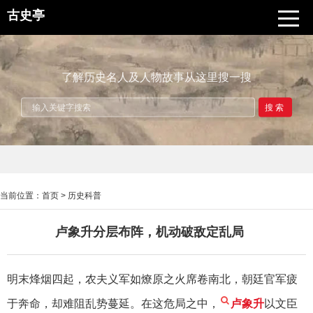
古史亭
了解历史名人及人物故事从这里搜一搜
搜索
当前位置：
首页
>
历史科普
卢象升分层布阵，机动破敌定乱局
明末烽烟四起，农夫义军如燎原之火席卷南北，朝廷官军疲
于奔命，却难阻乱势蔓延。在这危局之中，
卢象升
以文臣