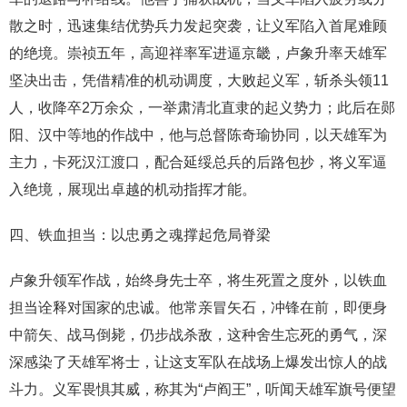
散之时，迅速集结优势兵力发起突袭，让义军陷入首尾难顾
的绝境。崇祯五年，高迎祥率军进逼京畿，卢象升率天雄军
坚决出击，凭借精准的机动调度，大败起义军，斩杀头领11
人，收降卒2万余众，一举肃清北直隶的起义势力；此后在郧
阳、汉中等地的作战中，他与总督陈奇瑜协同，以天雄军为
主力，卡死汉江渡口，配合延绥总兵的后路包抄，将义军逼
入绝境，展现出卓越的机动指挥才能。
四、铁血担当：以忠勇之魂撑起危局脊梁
卢象升领军作战，始终身先士卒，将生死置之度外，以铁血
担当诠释对国家的忠诚。他常亲冒矢石，冲锋在前，即便身
中箭矢、战马倒毙，仍步战杀敌，这种舍生忘死的勇气，深
深感染了天雄军将士，让这支军队在战场上爆发出惊人的战
斗力。义军畏惧其威，称其为“卢阎王”，听闻天雄军旗号便望