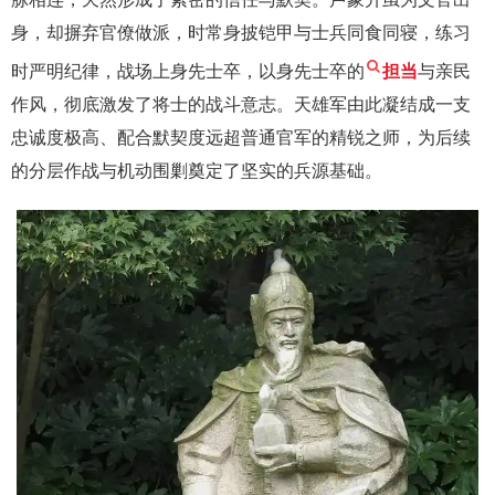
身，却摒弃官僚做派，时常身披铠甲与士兵同食同寝，练习
时严明纪律，战场上身先士卒，以身先士卒的
担当
与亲民
作风，彻底激发了将士的战斗意志。天雄军由此凝结成一支
忠诚度极高、配合默契度远超普通官军的精锐之师，为后续
的分层作战与机动围剿奠定了坚实的兵源基础。