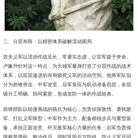
二、分层布阵：以精密体系破解流动困局
农夫义军以流动作战见长，常避实击虚，让官军疲于奔命。
卢象升针对这一特点，为天雄军量身打造了分层作战的战术
体系，以层层递进的布局锁死义军的活动空间。他将军队划
分为前锋突击、中军攻坚、后军策应与机动准备四层，各层
级分工明确、协同紧密，形成攻防一体的作战链条。
前锋部队以轻捷善战的骑兵为核心，负责侦探敌情、袭扰敌
军、打乱义军阵型；中军作为主力，配备精锐步兵与重型装
备，承担正面攻坚、歼灭敌军核心力量的任务；后军负责保
障粮草弹药、救治伤员，同时巩固后方防线，防止义军迂回