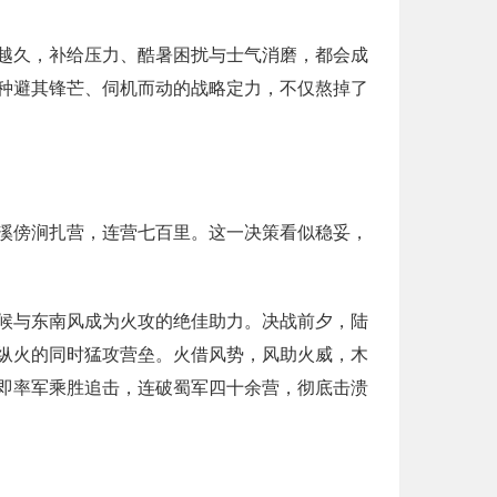
越久，补给压力、酷暑困扰与士气消磨，都会成
种避其锋芒、伺机而动的战略定力，不仅熬掉了
溪傍涧扎营，连营七百里。这一决策看似稳妥，
候与东南风成为火攻的绝佳助力。决战前夕，陆
纵火的同时猛攻营垒。火借风势，风助火威，木
即率军乘胜追击，连破蜀军四十余营，彻底击溃