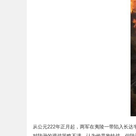
从公元222年正月起，两军在夷陵一带陷入长
对陆逊的避战策略不满，认为他畏敌怯战，但陆