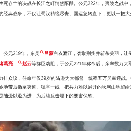
生死存亡的决战在长江之畔悄然酝酿。公元222年，夷陵之战中
的经典战争，不仅让蜀汉精锐尽丧、国运急转直下，更以一把大
。公元219年，东吴
吕蒙
白衣渡江，袭取荆州并斩杀关羽，让
诸葛亮
、
赵云
等群臣劝阻，于公元221年称帝后，亲率数万大
力排众议，任命年仅39岁的陆逊为大都督，统率五万吴军迎战
岭地带后撤至夷道、猇亭一线，把兵力难以展开的坎坷山地留给
是陆逊以退为进，为后续反击埋下的要害伏笔。