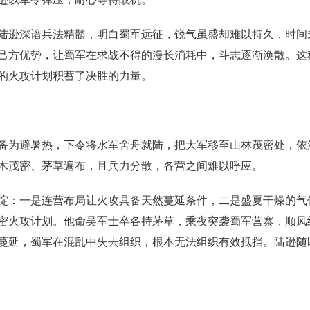
陆逊深谙兵法精髓，明白蜀军远征，锐气虽盛却难以持久，时间
己方优势，让蜀军在求战不得的漫长消耗中，斗志逐渐涣散。这
的火攻计划积蓄了决胜的力量。
备为避暑热，下令将水军舍舟就陆，把大军移至山林茂密处，依
木茂密、茅草遍布，且兵力分散，各营之间难以呼应。
绽：一是连营布局让火攻具备天然蔓延条件，二是盛夏干燥的气
密火攻计划。他命吴军士卒各持茅草，乘夜突袭蜀军营寨，顺风
蔓延，蜀军在混乱中失去组织，根本无法组织有效抵挡。陆逊随