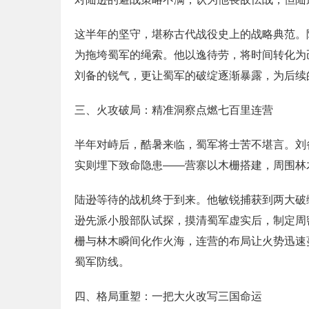
这半年的坚守，堪称古代战役史上的战略典范。
为拖垮蜀军的绳索。他以逸待劳，将时间转化为
刘备的锐气，更让蜀军的破绽逐渐暴露，为后续
三、火攻破局：精准洞察点燃七百里连营
半年对峙后，酷暑来临，蜀军将士苦不堪言。刘
实则埋下致命隐患——营寨以木栅搭建，周围林
陆逊等待的战机终于到来。他敏锐捕获到两大破
逊先派小股部队试探，摸清蜀军虚实后，制定周
栅与林木瞬间化作火海，连营的布局让火势迅速
蜀军防线。
四、格局重塑：一把大火改写三国命运