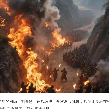
达半年的对峙。刘备急于速战速决，多次派兵挑衅，甚至让吴班在
逊以军令弹压，耐心等待战机。