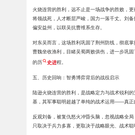
火烧连营的胜利，远不止是一场战争的胜败，更
将领战死，人才断层严峻，国力一落千丈。刘备
偏安益州，以联吴抗曹维系生存。
对东吴而言，这场胜利巩固了荆州防线，彻底掌
曹魏坐收渔利，目睹吴蜀两败俱伤，进一步巩固
的历
史进
程。
五、历史回响：智勇博弈背后的战役启示
陆逊火烧连营的胜利，是战略定力与战术锐利的
基，其军事聪明超越了单纯的战术运用——真正
反观刘备，被复仇怒火冲昏头脑，忽视战略全局
只取决于兵力多寡，更取决于战略眼光、战术聪