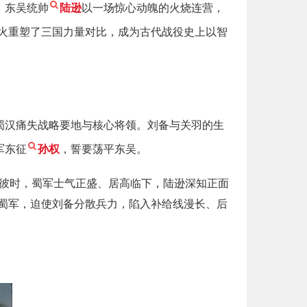
，东吴统帅
陆逊
以一场惊心动魄的火烧连营，
火重塑了三国力量对比，成为古代战役史上以智
蜀汉痛失战略要地与核心将领。刘备与关羽的生
军东征
孙权
，誓要荡平东吴。
。彼时，蜀军士气正盛、居高临下，陆逊深知正面
蜀军，迫使刘备分散兵力，陷入补给线漫长、后