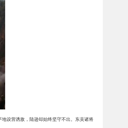
平地设营诱敌，陆逊却始终坚守不出。东吴诸将