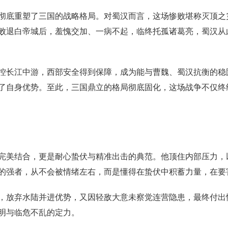
彻底重塑了三国的战略格局。对蜀汉而言，这场惨败堪称灭顶之
败退白帝城后，羞愧交加、一病不起，临终托孤诸葛亮，蜀汉从
控长江中游，西部安全得到保障，成为能与曹魏、蜀汉抗衡的稳
了自身优势。至此，三国鼎立的格局彻底固化，这场战争不仅终
完美结合，更是耐心蛰伏与精准出击的典范。他顶住内部压力，
的强者，从不会被情绪左右，而是懂得在蛰伏中积蓄力量，在要
，放弃水陆并进优势，又因轻敌大意未察觉连营隐患，最终付出
明与临危不乱的定力。