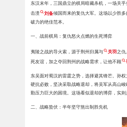
东汉末年，三国鼎立的棋局暗藏杀机，一场关乎
击溃
刘备
倾国而来的复仇大军。这场以少胜多
破力的绝佳范本。
一、战前棋局：复仇怒火点燃的生死博弈
夷陵之战的导火索，源于荆州归属与
关羽
之仇
死友谊，加之夺回荆州的战略需求，让他不顾
东吴面对蜀汉的雷霆之势，选择避其锋芒。孙权
硬抗必败，坚决采取战略退却，将吴军从高山峻
勤压力巨大的困境。这场看似退却的博弈，实则
二、战略蛰伏：半年坚守熬出制胜先机