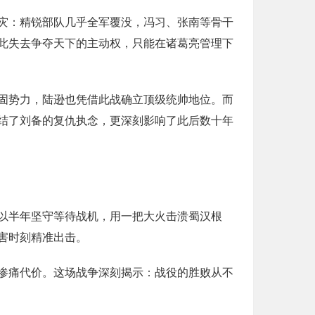
灾：精锐部队几乎全军覆没，冯习、张南等骨干
此失去争夺天下的主动权，只能在诸葛亮管理下
固势力，陆逊也凭借此战确立顶级统帅地位。而
结了刘备的复仇执念，更深刻影响了此后数十年
以半年坚守等待战机，用一把大火击溃蜀汉根
害时刻精准出击。
惨痛代价。这场战争深刻揭示：战役的胜败从不