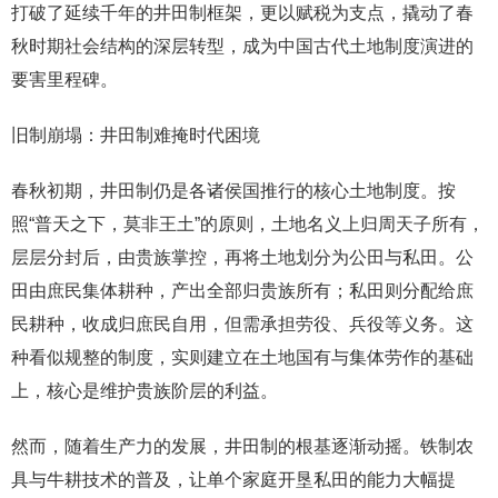
打破了延续千年的井田制框架，更以赋税为支点，撬动了春
秋时期社会结构的深层转型，成为中国古代土地制度演进的
要害里程碑。
旧制崩塌：井田制难掩时代困境
春秋初期，井田制仍是各诸侯国推行的核心土地制度。按
照“普天之下，莫非王土”的原则，土地名义上归周天子所有，
层层分封后，由贵族掌控，再将土地划分为公田与私田。公
田由庶民集体耕种，产出全部归贵族所有；私田则分配给庶
民耕种，收成归庶民自用，但需承担劳役、兵役等义务。这
种看似规整的制度，实则建立在土地国有与集体劳作的基础
上，核心是维护贵族阶层的利益。
然而，随着生产力的发展，井田制的根基逐渐动摇。铁制农
具与牛耕技术的普及，让单个家庭开垦私田的能力大幅提