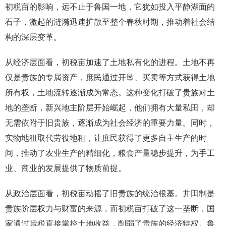
初税亩的影响，远不止于鲁国一地，它犹如投入平静湖面的
石子，激起的涟漪迅速扩散至整个春秋时期，推动着社会结
构的深层变革。
从经济层面看，初税亩加速了土地私有化的进程。土地不再
仅是贵族的专属资产，庶民通过开垦、买卖等方式获得土地
所有权，土地流转逐渐成为常态。这种变化打破了贵族对土
地的垄断，新兴地主阶层开始崛起，他们拥有大量私田，却
无需依附于旧贵族，逐渐成为社会经济的重要力量。同时，
实物地租取代劳役地租，让庶民获得了更多自主生产的时
间，推动了农业生产的精细化，粮食产量稳步提升，为手工
业、商业的发展提供了物质前提。
从政治层面看，初税亩动摇了旧贵族的统治根基。井田制是
贵族阶层权力与财富的来源，而初税亩打破了这一垄断，国
家通过赋税直接掌控土地收益，削弱了贵族的经济特权。鲁