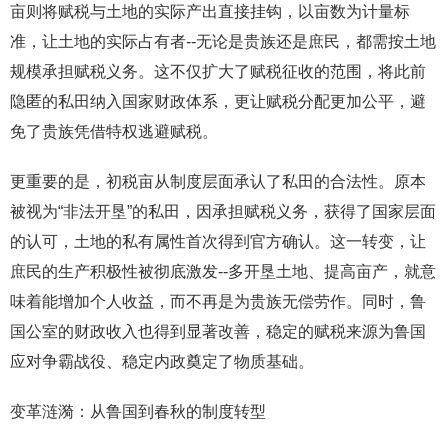
亩则将赋税与土地的实际产出直接挂钩，以亩数为计量标
准，让土地的实际占有者--无论是贵族还是庶民，都需按土地
规模承担赋税义务。这不仅扩大了赋税征收的范围，将此前
隐匿的私田纳入国家财政体系，更让赋税分配更加公平，避
免了贵族凭借特权逃避赋税。
更重要的是，初税亩从制度层面承认了私田的合法性。原本
被视为“非法开垦”的私田，因承担赋税义务，获得了国家层面
的认可，土地的私有属性首次得到官方确认。这一转变，让
庶民的生产积极性被彻底激发--多开垦土地、提高亩产，就意
味着能增加个人收益，而不再是为贵族无偿劳作。同时，鲁
国公室的财政收入也得到显著改善，稳定的赋税来源为鲁国
应对争霸战役、稳定内政奠定了物质基础。
变革涟漪：从鲁国到春秋的制度转型