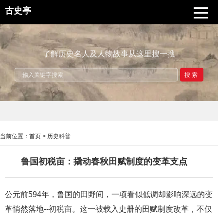
古史亭
了解历史名人及人物故事从这里搜一搜
搜索
当前位置：
首页
>
历史科普
鲁国初税亩：撬动春秋田赋制度的变革支点
公元前594年，鲁国的田野间，一项看似低调却影响深远的变
革悄然落地--初税亩。这一被载入史册的田赋制度改革，不仅