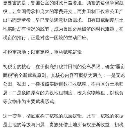
更要害的是，鲁国公室的财政日益窘迫。频繁的诸侯争霸战
役，让鲁国需承担庞大的军费开支，而井田制下仅靠公田产
出与固定劳役，早已无法满意财政需求。旧有田赋制度与土
地实际占有情况的脱节，成为鲁国必须破解的时代难题，初
税亩的推行，正是对这一困境的主动回应。
初税亩落地：以亩定税，重构赋税逻辑
初税亩的核心，在于彻底打破井田制的公私界限，确立“履亩
而税”的全新赋税原则。其核心内容可概括为两点：一是无论
公田、私田，一律按照实际亩数征收赋税，不再区分土地归
属；二是废除原有的劳役地租制度，改为实物地租，以粮食
等实物作为主要赋税形式。
这一变革，彻底重构了赋税的底层逻辑。此前，赋税的依据
是土地的等级与归属，贵族凭借土地所有权垄断收益；初税