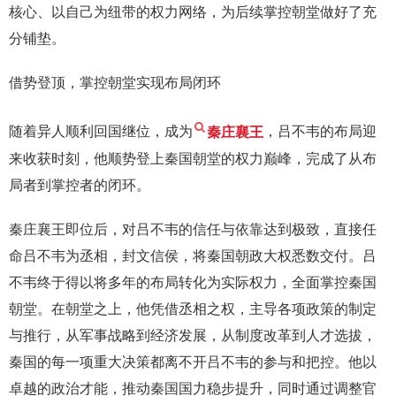
核心、以自己为纽带的权力网络，为后续掌控朝堂做好了充
分铺垫。
借势登顶，掌控朝堂实现布局闭环
随着异人顺利回国继位，成为
秦庄襄王
，吕不韦的布局迎
来收获时刻，他顺势登上秦国朝堂的权力巅峰，完成了从布
局者到掌控者的闭环。
秦庄襄王即位后，对吕不韦的信任与依靠达到极致，直接任
命吕不韦为丞相，封文信侯，将秦国朝政大权悉数交付。吕
不韦终于得以将多年的布局转化为实际权力，全面掌控秦国
朝堂。在朝堂之上，他凭借丞相之权，主导各项政策的制定
与推行，从军事战略到经济发展，从制度改革到人才选拔，
秦国的每一项重大决策都离不开吕不韦的参与和把控。他以
卓越的政治才能，推动秦国国力稳步提升，同时通过调整官