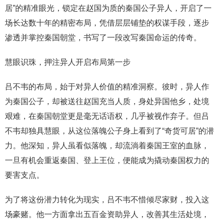
居”的精准眼光，锁定在赵国为质的秦国公子异人，开启了一
场长达数十年的精密布局，凭借层层铺垫的权谋手段，逐步
渗透并掌控秦国朝堂，书写了一段改写秦国命运的传奇。
慧眼识珠，押注异人开启布局第一步
吕不韦的布局，始于对异人价值的精准洞察。彼时，异人作
为秦国公子，却被送往赵国充当人质，身处异国他乡，处境
艰难，在秦国朝堂更是毫无话语权，几乎被视作弃子。但吕
不韦却独具慧眼，从这位落魄公子身上看到了“奇货可居”的潜
力。他深知，异人虽看似落魄，却流淌着秦国王室的血脉，
一旦有机会重返秦国、登上王位，便能成为撬动秦国权力的
要害支点。
为了将这份潜力转化为现实，吕不韦不惜倾尽家财，投入这
场豪赌。他一方面拿出五百金资助异人，改善其生活处境，