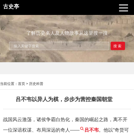
古史亭
了解历史名人及人物故事从这里搜一搜
搜索
当前位置：
首页
>
历史科普
吕不韦以异人为棋，步步为营控秦国朝堂
战国风云激荡，诸侯争霸白热化，秦国的崛起之路，离不开
一位深谙权谋、布局深远的奇人——
吕不韦
。他以“奇货可