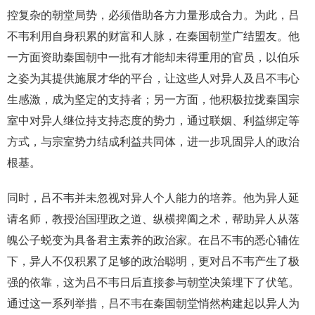
控复杂的朝堂局势，必须借助各方力量形成合力。为此，吕
不韦利用自身积累的财富和人脉，在秦国朝堂广结盟友。他
一方面资助秦国朝中一批有才能却未得重用的官员，以伯乐
之姿为其提供施展才华的平台，让这些人对异人及吕不韦心
生感激，成为坚定的支持者；另一方面，他积极拉拢秦国宗
室中对异人继位持支持态度的势力，通过联姻、利益绑定等
方式，与宗室势力结成利益共同体，进一步巩固异人的政治
根基。
同时，吕不韦并未忽视对异人个人能力的培养。他为异人延
请名师，教授治国理政之道、纵横捭阖之术，帮助异人从落
魄公子蜕变为具备君主素养的政治家。在吕不韦的悉心辅佐
下，异人不仅积累了足够的政治聪明，更对吕不韦产生了极
强的依靠，这为吕不韦日后直接参与朝堂决策埋下了伏笔。
通过这一系列举措，吕不韦在秦国朝堂悄然构建起以异人为