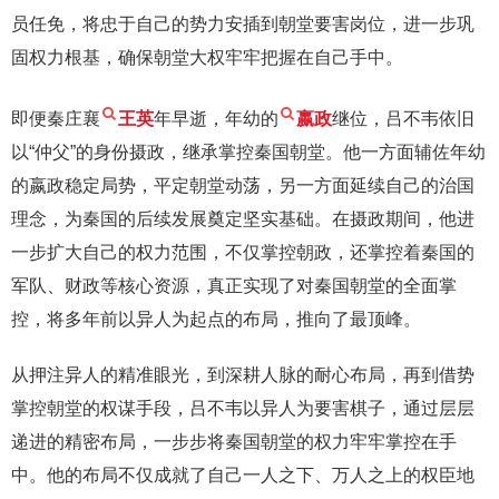
员任免，将忠于自己的势力安插到朝堂要害岗位，进一步巩
固权力根基，确保朝堂大权牢牢把握在自己手中。
即便秦庄襄
王英
年早逝，年幼的
嬴政
继位，吕不韦依旧
以“仲父”的身份摄政，继承掌控秦国朝堂。他一方面辅佐年幼
的嬴政稳定局势，平定朝堂动荡，另一方面延续自己的治国
理念，为秦国的后续发展奠定坚实基础。在摄政期间，他进
一步扩大自己的权力范围，不仅掌控朝政，还掌控着秦国的
军队、财政等核心资源，真正实现了对秦国朝堂的全面掌
控，将多年前以异人为起点的布局，推向了最顶峰。
从押注异人的精准眼光，到深耕人脉的耐心布局，再到借势
掌控朝堂的权谋手段，吕不韦以异人为要害棋子，通过层层
递进的精密布局，一步步将秦国朝堂的权力牢牢掌控在手
中。他的布局不仅成就了自己一人之下、万人之上的权臣地