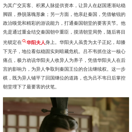
为其广交宾客、积累人脉提供资本，让异人在赵国逐渐站稳
脚跟，挣脱落魄形象；另一方面，他亲赴秦国，凭借敏锐的
政治嗅觉和精彩的游说能力，打通秦国朝堂的要害关节。他
先是通过重金结交秦国朝中重臣，摸清朝堂局势，随后将目
光锁定在
华阳夫人
身上。华阳夫人虽贵为太子正妃，却膝
下无子，地位看似稳固实则暗藏危机。吕不韦抓住这一核心
痛点，极力劝说华阳夫人收异人为养子，凭借华阳夫人在后
宫的影响力，为异人争取到秦国王位的合法继续权。这一步
棋，既为异人铺平了回国继位的道路，也为吕不韦日后掌控
朝堂埋下了最要害的伏笔。