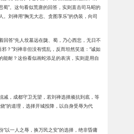
思蜀”。这句看似荒唐的回答，实则直击司马昭的
。刘禅用“胸无大志、贪图享乐”的伪装，向司
着回答“先人坟墓远在陇、蜀，乃心西悲，无日不
邪？”刘禅非但没有慌乱，反而坦然笑道：“诚如
国的能耐？这份看似画蛇添足的表演，实则是用自
锐减，成都守卫无望，若刘禅选择顽抗到底，等
烧”的道理，选择开城投降，以自身受辱为代
“以一人之辱，换万民之安”的选择，绝非昏庸