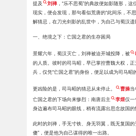
提及
刘禅
，“乐不思蜀”的典故便如影随形，
现实，便会发现，那句看似荒唐的“此间乐，不
解猜忌，在刀光剑影的乱世中，为自己与蜀汉遗
一、绝境之下：亡国之君的生存困局
景耀六年，蜀汉灭亡，刘禅被迫开城投降，被
的人质。彼时的司马昭，早已掌控曹魏大权，正
兵，仅凭“亡国之君”的身份，便足以成为司马昭
更凶险的是，司马昭的猜忌从未停止。
曹操
当
亡国之君的下场向来惨烈：南唐后主
李煜
仅一
身边遍布司马昭的眼线，稍有流露出思念故国的
此时的刘禅，手无寸铁、身无羽翼，既无复国的
傻”，便是他为自己谋得的唯一出路。