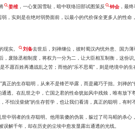
将
姜维
，一心复国雪耻，暗中联络旧部试图策反
钟会
，最终
似懦弱，实则是在绝对弱势面前，以最小的代价保全更多人的性命
的现实。
刘备
去世后，刘禅继位，彼时蜀汉内忧外患、国力薄
后，废除丞相制度，将权力一分为二，让大臣相互制衡，这份识
”，是不愿百姓再遭战乱之苦；而他的“乐不思蜀”，则是绝境中的生
”真正的生存聪明，从来不是锋芒毕露，而是藏巧于拙。刘禅的“
要的通透。在乱世之中，亡国之君的性命犹如风中残烛，唯有放下
在，不怕没柴烧”的生存哲学，也让我们看清，真正的聪明，有时
是乱世中弱者的生存聪明。他用装傻的伪装，躲过了司马昭的杀心
被误解千年，却在历史的尘埃中愈发显露出通透的光线。