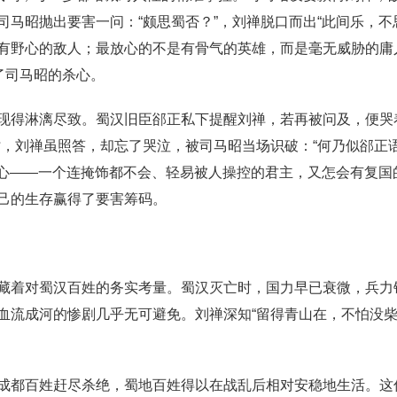
马昭抛出要害一问：“颇思蜀否？”，刘禅脱口而出“此间乐，不
有野心的敌人；最放心的不是有骨气的英雄，而是毫无威胁的庸人
了司马昭的杀心。
现得淋漓尽致。蜀汉旧臣郤正私下提醒刘禅，若再被问及，便哭
，刘禅虽照答，却忘了哭泣，被司马昭当场识破：“何乃似郤正语
下戒心——一个连掩饰都不会、轻易被人操控的君主，又怎会有复
己的生存赢得了要害筹码。
藏着对蜀汉百姓的务实考量。蜀汉灭亡时，国力早已衰微，兵力
血流成河的惨剧几乎无可避免。刘禅深知“留得青山在，不怕没柴
成都百姓赶尽杀绝，蜀地百姓得以在战乱后相对安稳地生活。这份