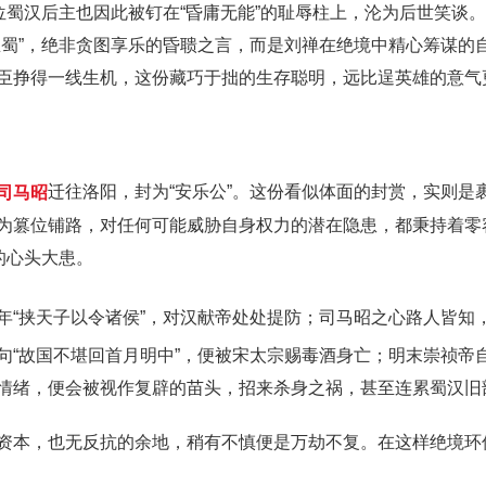
这位蜀汉后主也因此被钉在“昏庸无能”的耻辱柱上，沦为后世笑谈
思蜀”，绝非贪图享乐的昏聩之言，而是刘禅在绝境中精心筹谋的
臣挣得一线生机，这份藏巧于拙的生存聪明，远比逞英雄的意气
司马昭
迁往洛阳，封为“安乐公”。这份看似体面的封赏，实则是
为篡位铺路，对任何可能威胁自身权力的潜在隐患，都秉持着零
的心头大患。
年“挟天子以令诸侯”，对汉献帝处处提防；司马昭之心路人皆知
句“故国不堪回首月明中”，便被宋太宗赐毒酒身亡；明末崇祯帝
情绪，便会被视作复辟的苗头，招来杀身之祸，甚至连累蜀汉旧
资本，也无反抗的余地，稍有不慎便是万劫不复。在这样绝境环