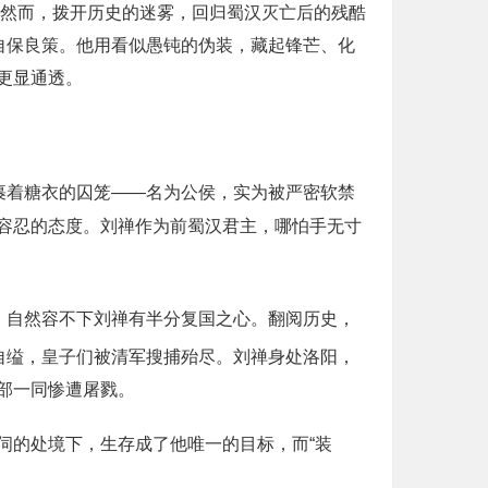
。然而，拨开历史的迷雾，回归蜀汉灭亡后的残酷
自保良策。他用看似愚钝的伪装，藏起锋芒、化
更显通透。
裹着糖衣的囚笼——名为公侯，实为被严密软禁
容忍的态度。刘禅作为前蜀汉君主，哪怕手无寸
，自然容不下刘禅有半分复国之心。翻阅历史，
自缢，皇子们被清军搜捕殆尽。刘禅身处洛阳，
部一同惨遭屠戮。
伺的处境下，生存成了他唯一的目标，而“装