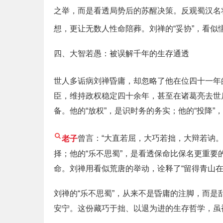
之举，而是看透局势后的苏醒决策。反观蜀汉名
想，更让无数人性命陪葬。刘禅的“妥协”，看
四、大智若愚：被误解千年的生存通透
世人多诟病刘禅昏庸，却忽略了他在位四十一年
臣，维持政权稳定四十余年，甚至在诸葛亮去世
备。他的“放权”，是识时务的务实；他的“投降
老子
曾言：“大直若屈，大巧若拙，大辩若讷。
择；他的“乐不思蜀”，是看透保命比保名更重
命。刘禅用看似荒唐的举动，诠释了“留得青山
刘禅的“乐不思蜀”，从来不是昏庸的注脚，而
安宁。这份藏巧于拙、以退为进的生存哲学，虽