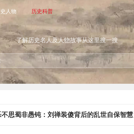
历史人物
历史科普
了解历史名人及人物故事从这里搜一搜
乐不思蜀非愚钝：刘禅装傻背后的乱世自保智慧