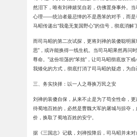
然泪下，唯有刘禅嬉笑自若，仿佛置身事外。当司
心理——统治者最忌惮的不是愚笨的对手，而是
马昭传递出“我毫无复国野心”的信号，彻底消解
而司马昭的第二次试探，更将刘禅的装傻聪明展
思”，或许能换得一线生机。当司马昭果然再问时
尊命。”这份坦荡的“笨拙”，让司马昭彻底放
我矮化的方式，彻底打消了司马昭的疑虑，为自
三、务实抉择：以一人之辱换万民之安
刘禅的装傻自保，从来不止是为了苟全性命，更
待蜀地百姓的，必然是曹魏大军的屠城与掠夺，
价，换取了蜀地百姓的安宁。
据《三国志》记载，刘禅投降后，司马昭并未对