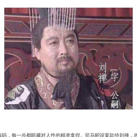
保戏码，每一步都暗藏对人性的精准拿捏。司马昭设宴款待刘禅，