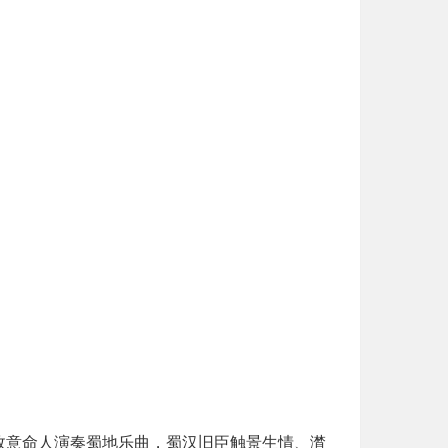
故意命人演奏蜀地乐曲，蜀汉旧臣触景生情、潸