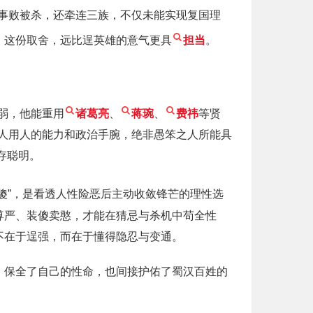
事败被杀，还牵连三族，不仅未能实现复国理
，这份取舍，远比逞英雄的意气更具
担当
。
弱，他能重用
诸葛亮
、
蒋琬
、
费祎
等贤
人用人的能力和政治手腕，绝非愚笨之人所能具
存聪明。
傻”，是看透人性险恶后主动收敛锋芒的理性选
尊严、装傻卖憨，才能在猜忌与杀机中苟全性
不在于逞强，而在于懂得隐忍与变通。
，保全了自己的性命，也间接护佑了蜀汉百姓的