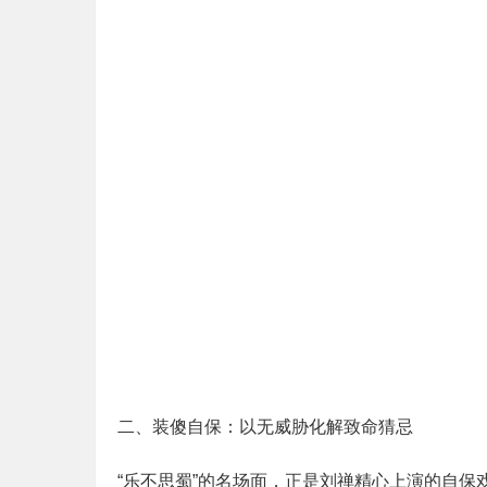
二、装傻自保：以无威胁化解致命猜忌
“乐不思蜀”的名场面，正是刘禅精心上演的自