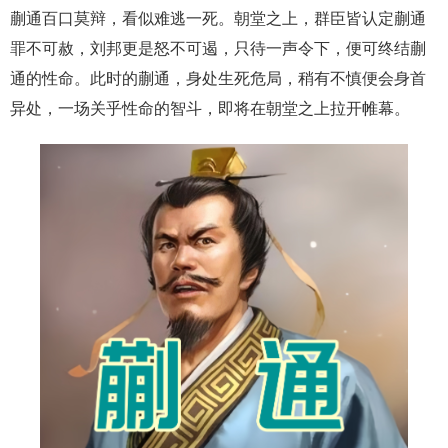
蒯通百口莫辩，看似难逃一死。朝堂之上，群臣皆认定蒯通
罪不可赦，刘邦更是怒不可遏，只待一声令下，便可终结蒯
通的性命。此时的蒯通，身处生死危局，稍有不慎便会身首
异处，一场关乎性命的智斗，即将在朝堂之上拉开帷幕。