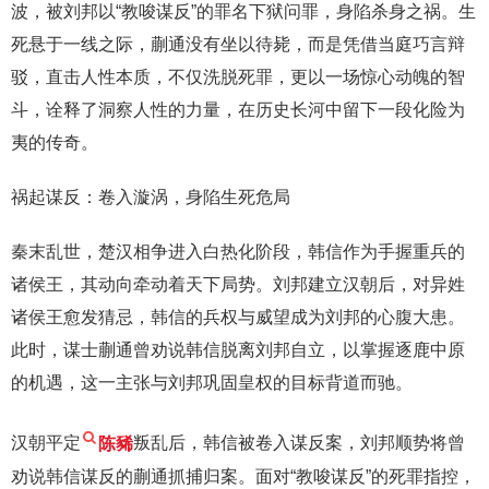
波，被刘邦以“教唆谋反”的罪名下狱问罪，身陷杀身之祸。生
死悬于一线之际，蒯通没有坐以待毙，而是凭借当庭巧言辩
驳，直击人性本质，不仅洗脱死罪，更以一场惊心动魄的智
斗，诠释了洞察人性的力量，在历史长河中留下一段化险为
夷的传奇。
祸起谋反：卷入漩涡，身陷生死危局
秦末乱世，楚汉相争进入白热化阶段，韩信作为手握重兵的
诸侯王，其动向牵动着天下局势。刘邦建立汉朝后，对异姓
诸侯王愈发猜忌，韩信的兵权与威望成为刘邦的心腹大患。
此时，谋士蒯通曾劝说韩信脱离刘邦自立，以掌握逐鹿中原
的机遇，这一主张与刘邦巩固皇权的目标背道而驰。
汉朝平定
陈豨
叛乱后，韩信被卷入谋反案，刘邦顺势将曾
劝说韩信谋反的蒯通抓捕归案。面对“教唆谋反”的死罪指控，