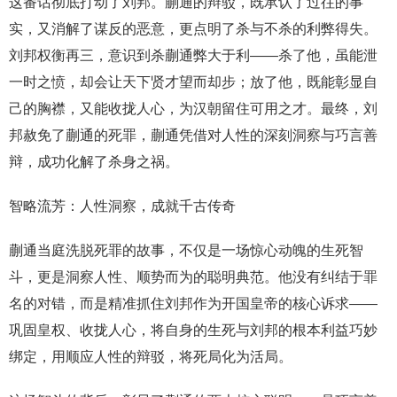
这番话彻底打动了刘邦。蒯通的辩驳，既承认了过往的事
实，又消解了谋反的恶意，更点明了杀与不杀的利弊得失。
刘邦权衡再三，意识到杀蒯通弊大于利——杀了他，虽能泄
一时之愤，却会让天下贤才望而却步；放了他，既能彰显自
己的胸襟，又能收拢人心，为汉朝留住可用之才。最终，刘
邦赦免了蒯通的死罪，蒯通凭借对人性的深刻洞察与巧言善
辩，成功化解了杀身之祸。
智略流芳：人性洞察，成就千古传奇
蒯通当庭洗脱死罪的故事，不仅是一场惊心动魄的生死智
斗，更是洞察人性、顺势而为的聪明典范。他没有纠结于罪
名的对错，而是精准抓住刘邦作为开国皇帝的核心诉求——
巩固皇权、收拢人心，将自身的生死与刘邦的根本利益巧妙
绑定，用顺应人性的辩驳，将死局化为活局。