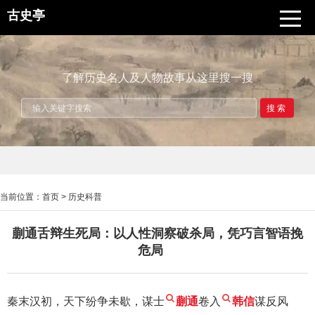
古史亭
了解历史名人及人物故事从这里搜一搜
搜索
当前位置：
首页
>
历史科普
蒯通舌辩生死局：以人性洞察破杀局，凭巧言智语挽
危局
秦末汉初，天下纷争未歇，谋士
蒯通
卷入
韩信
谋反风