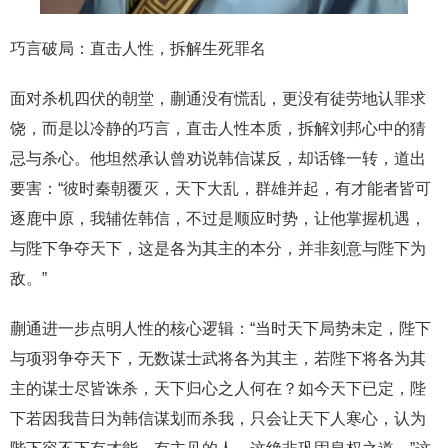
巧言破局：直击人性，拆解生死罪名
面对杀机四伏的朝堂，蒯通没有慌乱，更没有徒劳地认罪求
饶，而是以冷静的巧言，直击人性本质，拆解刘邦心中的猜
忌与杀心。他坦然承认曾劝说韩信谋反，却话锋一转，道出
要害：“彼时秦朝覆灭，天下大乱，群雄并起，有才能者皆可
逐鹿中原，我辅佐韩信，不过是顺应时势，让他掌握机遇，
与陛下争夺天下，这是各为其主的本分，并非刻意与陛下为
敌。”
蒯通进一步点明人性的核心逻辑：“当时天下局势未定，陛下
与项羽争夺天下，无数谋士武将各为其主，若陛下将各为其
主的谋士尽皆诛杀，天下归心之人何在？如今天下已定，陛
下若因我昔日为韩信谋划而杀我，只会让天下人寒心，认为