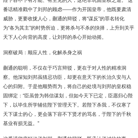
陛下容不下有才能、有主见的人，这绝非巩固皇权之道。”这
番话精准戳中了刘邦的顾虑——作为开国皇帝，他既要肃清
威胁，更要收拢人心，蒯通的辩驳，将“谋反”的罪名转化
为“各为其主”的时势所迫，更将杀与不杀的抉择，上升到关乎
天下人心向背的高度，让刘邦的杀心开始动摇。
洞察破局：顺应人性，化解杀身之祸
蒯通的聪明，不仅在于巧言辩驳，更在于对人性的精准洞
察。他深知刘邦虽猜忌功臣，却更在意天下的长治久安与人
心的归附。于是他顺势而为，将自己的处境与刘邦的皇权稳
固绑定：“臣虽曾为韩信谋划，但如今天下已定，臣愿归心陛
下，以毕生所学辅佐陛下管理天下。若陛下杀我，不仅寒了
天下谋士的心，更会落下容不下贤才的骂名，于陛下的千秋
基业有损无益。”