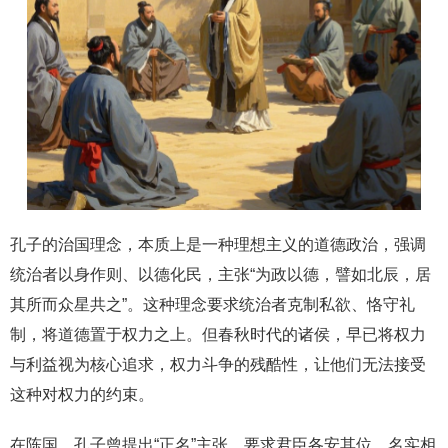
孔子的治国理念，本质上是一种理想主义的道德政治，强调
统治者以身作则、以德化民，主张“为政以德，譬如北辰，居
其所而众星共之”。这种理念要求统治者克制私欲、恪守礼
制，将道德置于权力之上。但春秋时代的诸侯，早已将权力
与利益视为核心追求，权力斗争的残酷性，让他们无法接受
这种对权力的约束。
在陈国，孔子曾提出“正名”主张，要求君臣各安其位，名实相