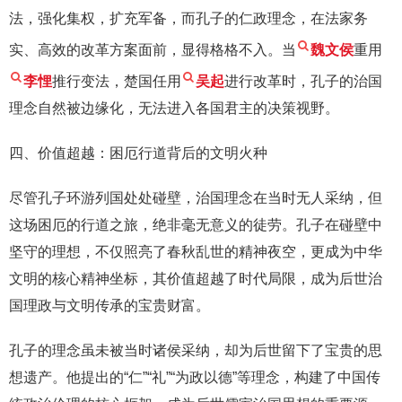
法，强化集权，扩充军备，而孔子的仁政理念，在法家务
实、高效的改革方案面前，显得格格不入。当
魏文侯
重用
李悝
推行变法，楚国任用
吴起
进行改革时，孔子的治国
理念自然被边缘化，无法进入各国君主的决策视野。
四、价值超越：困厄行道背后的文明火种
尽管孔子环游列国处处碰壁，治国理念在当时无人采纳，但
这场困厄的行道之旅，绝非毫无意义的徒劳。孔子在碰壁中
坚守的理想，不仅照亮了春秋乱世的精神夜空，更成为中华
文明的核心精神坐标，其价值超越了时代局限，成为后世治
国理政与文明传承的宝贵财富。
孔子的理念虽未被当时诸侯采纳，却为后世留下了宝贵的思
想遗产。他提出的“仁”“礼”“为政以德”等理念，构建了中国传