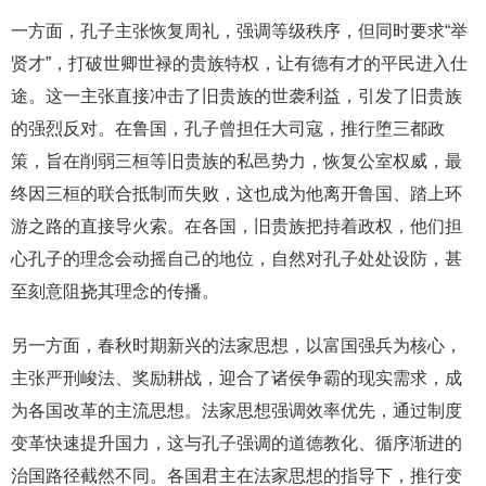
一方面，孔子主张恢复周礼，强调等级秩序，但同时要求“举
贤才”，打破世卿世禄的贵族特权，让有德有才的平民进入仕
途。这一主张直接冲击了旧贵族的世袭利益，引发了旧贵族
的强烈反对。在鲁国，孔子曾担任大司寇，推行堕三都政
策，旨在削弱三桓等旧贵族的私邑势力，恢复公室权威，最
终因三桓的联合抵制而失败，这也成为他离开鲁国、踏上环
游之路的直接导火索。在各国，旧贵族把持着政权，他们担
心孔子的理念会动摇自己的地位，自然对孔子处处设防，甚
至刻意阻挠其理念的传播。
另一方面，春秋时期新兴的法家思想，以富国强兵为核心，
主张严刑峻法、奖励耕战，迎合了诸侯争霸的现实需求，成
为各国改革的主流思想。法家思想强调效率优先，通过制度
变革快速提升国力，这与孔子强调的道德教化、循序渐进的
治国路径截然不同。各国君主在法家思想的指导下，推行变