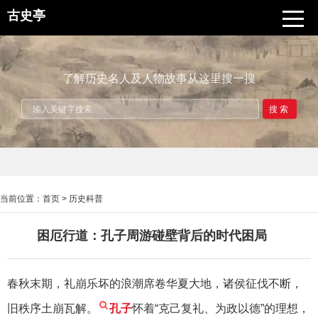
古史亭
了解历史名人及人物故事从这里搜一搜
搜索
当前位置：
首页
>
历史科普
困厄行道：孔子周游碰壁背后的时代困局
春秋末期，礼崩乐坏的浪潮席卷华夏大地，诸侯征伐不断，
旧秩序土崩瓦解。
孔子
怀着“克己复礼、为政以德”的理想，