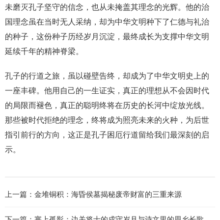
未磨灭孔子坚守的信念，也从未掩盖其理念的光辉。他的治
国理念虽在当时无人采纳，却为中华文明种下了仁德与礼治
的种子，这份种子历经岁月沉淀，最终成长为支撑中华文明
延续千年的精神脊梁。
孔子的行道之旅，虽以碰壁告终，却成为了中华文明史上的
一座丰碑。他用自己的一生证实，真正的理想从不会因时代
的局限而褪色，真正的聪明终将在历史的长河中绽放光线。
那些被时代拒绝的理念，终将成为照亮未来的火种，为后世
指引前行的方向，这正是孔子困厄行道留给我们最深刻的启
示。
上一篇：
金堆铜积：海昏侯墓揭秘废帝财富的三重来源
下一篇：
塞上孤影：边关将士的戍守岁月与诗文里的思乡长歌