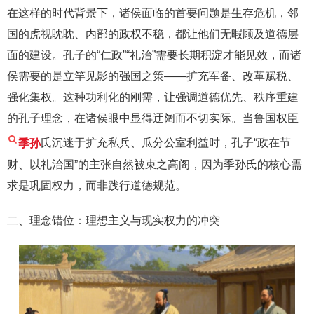
在这样的时代背景下，诸侯面临的首要问题是生存危机，邻
国的虎视眈眈、内部的政权不稳，都让他们无暇顾及道德层
面的建设。孔子的“仁政”“礼治”需要长期积淀才能见效，而诸
侯需要的是立竿见影的强国之策——扩充军备、改革赋税、
强化集权。这种功利化的刚需，让强调道德优先、秩序重建
的孔子理念，在诸侯眼中显得迂阔而不切实际。当鲁国权臣
季孙
氏沉迷于扩充私兵、瓜分公室利益时，孔子“政在节
财、以礼治国”的主张自然被束之高阁，因为季孙氏的核心需
求是巩固权力，而非践行道德规范。
二、理念错位：理想主义与现实权力的冲突