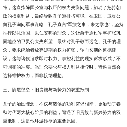
符，这直指陈国公室与权臣的权力失衡问题，触动了把持朝
政的权臣利益，最终导致孔子遭排挤离境。在卫国，卫灵公
向孔子询问军事谋略，孔子直言“军旅之事，未之学也”，坚持
推行以礼治国、以仁安邦的理念，这让急于通过军事扩张巩
固地位的卫灵公大失所望，最终对孔子敬而远之。孔子的理
念，要求统治者放弃短期的权力扩张，转向长期的道德建
设，这与诸侯追求即时权力、掌控利益的现实诉求形成了不
可调和的冲突。当理念要求与权力利益相悖时，诸侯自然会
选择维护权力，而非接纳理想。
三、阶层壁垒：旧贵族与新势力的双重抵制
孔子的治国理念，不仅与诸侯的功利需求相悖，更触动了春
秋时代两大核心阶层的利益，遭遇了旧贵族与新兴势力的双
重抵制，这是他环游碰壁的重要原因。