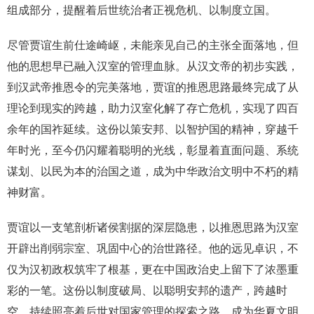
组成部分，提醒着后世统治者正视危机、以制度立国。
尽管贾谊生前仕途崎岖，未能亲见自己的主张全面落地，但
他的思想早已融入汉室的管理血脉。从汉文帝的初步实践，
到汉武帝推恩令的完美落地，贾谊的推恩思路最终完成了从
理论到现实的跨越，助力汉室化解了存亡危机，实现了四百
余年的国祚延续。这份以策安邦、以智护国的精神，穿越千
年时光，至今仍闪耀着聪明的光线，彰显着直面问题、系统
谋划、以民为本的治国之道，成为中华政治文明中不朽的精
神财富。
贾谊以一支笔剖析诸侯割据的深层隐患，以推恩思路为汉室
开辟出削弱宗室、巩固中心的治世路径。他的远见卓识，不
仅为汉初政权筑牢了根基，更在中国政治史上留下了浓墨重
彩的一笔。这份以制度破局、以聪明安邦的遗产，跨越时
空，持续照亮着后世对国家管理的探索之路，成为华夏文明