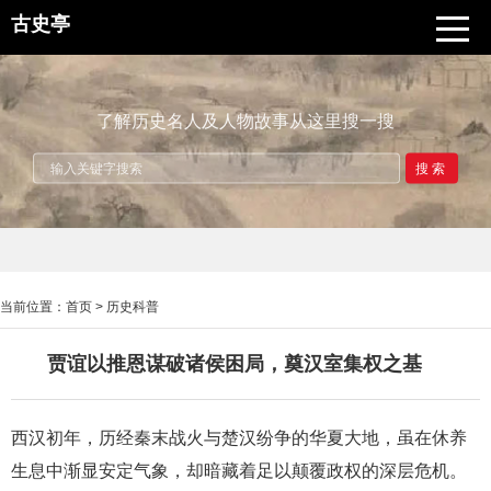
古史亭
了解历史名人及人物故事从这里搜一搜
搜索
当前位置：
首页
>
历史科普
贾谊以推恩谋破诸侯困局，奠汉室集权之基
西汉初年，历经秦末战火与楚汉纷争的华夏大地，虽在休养
生息中渐显安定气象，却暗藏着足以颠覆政权的深层危机。