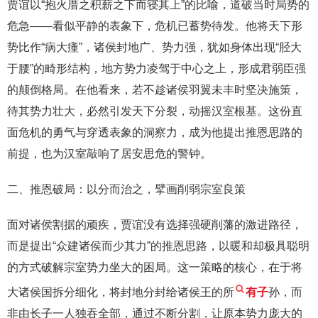
贾谊以“抱火厝之积薪之下而寝其上”的比喻，道破当时局势的
危急——看似平静的表象下，危机已蓄势待发。他将天下形
势比作“病大瘇”，诸侯封地广、势力强，犹如身体出现“胫大
于腰”的畸形结构，地方势力凌驾于中心之上，形成君弱臣强
的颠倒格局。在他看来，若不趁诸侯羽翼未丰时坚决施策，
待其势力壮大，必然引发天下分裂，动摇汉室根基。这份直
面危机的勇气与穿透表象的洞察力，成为他提出推恩思路的
前提，也为汉室敲响了居安思危的警钟。
二、推恩破局：以分而治之，擘画削弱宗室良策
面对诸侯割据的顽疾，贾谊没有选择强硬削藩的激进路径，
而是提出“众建诸侯而少其力”的推恩思路，以暖和却极具聪明
的方式破解宗室势力坐大的困局。这一策略的核心，在于将
大诸侯国拆分细化，将封地分封给诸侯王的所
有子
孙，而
非由长子一人独吞全部，通过不断分割，让原本势力庞大的