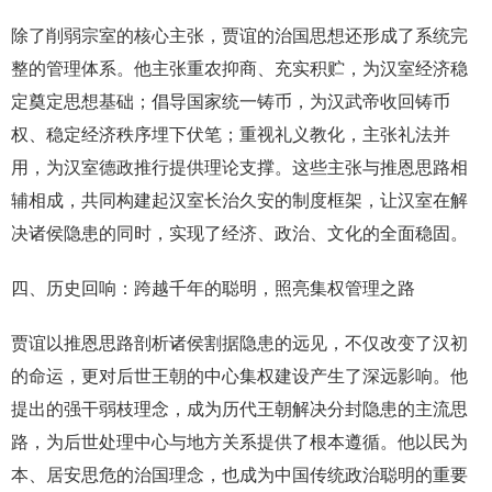
除了削弱宗室的核心主张，贾谊的治国思想还形成了系统完
整的管理体系。他主张重农抑商、充实积贮，为汉室经济稳
定奠定思想基础；倡导国家统一铸币，为汉武帝收回铸币
权、稳定经济秩序埋下伏笔；重视礼义教化，主张礼法并
用，为汉室德政推行提供理论支撑。这些主张与推恩思路相
辅相成，共同构建起汉室长治久安的制度框架，让汉室在解
决诸侯隐患的同时，实现了经济、政治、文化的全面稳固。
四、历史回响：跨越千年的聪明，照亮集权管理之路
贾谊以推恩思路剖析诸侯割据隐患的远见，不仅改变了汉初
的命运，更对后世王朝的中心集权建设产生了深远影响。他
提出的强干弱枝理念，成为历代王朝解决分封隐患的主流思
路，为后世处理中心与地方关系提供了根本遵循。他以民为
本、居安思危的治国理念，也成为中国传统政治聪明的重要