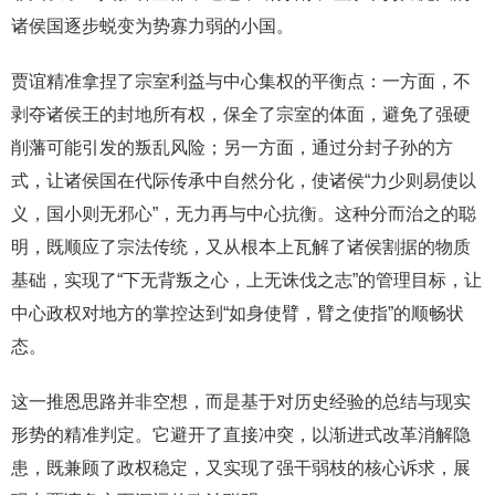
诸侯国逐步蜕变为势寡力弱的小国。
贾谊精准拿捏了宗室利益与中心集权的平衡点：一方面，不
剥夺诸侯王的封地所有权，保全了宗室的体面，避免了强硬
削藩可能引发的叛乱风险；另一方面，通过分封子孙的方
式，让诸侯国在代际传承中自然分化，使诸侯“力少则易使以
义，国小则无邪心”，无力再与中心抗衡。这种分而治之的聪
明，既顺应了宗法传统，又从根本上瓦解了诸侯割据的物质
基础，实现了“下无背叛之心，上无诛伐之志”的管理目标，让
中心政权对地方的掌控达到“如身使臂，臂之使指”的顺畅状
态。
这一推恩思路并非空想，而是基于对历史经验的总结与现实
形势的精准判定。它避开了直接冲突，以渐进式改革消解隐
患，既兼顾了政权稳定，又实现了强干弱枝的核心诉求，展