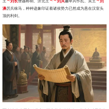
王
刘长
僭越称制、济北王
刘兴
居
举兵作乱、吴王
刘
濞
厉兵秣马，种种迹象印证着诸侯势力已然成为悬在汉室头
顶的利剑。