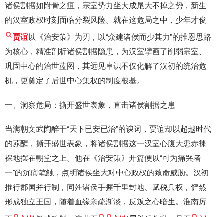
诸侯割据如附骨之疽，宗室势力坐大成尾大不掉之势，新生
的汉室政权时刻面临分裂风险。就在这危局之中，少年才俊
贾谊
以《治安策》为刃，以“众建诸侯而少其力”的推恩思路
为核心，精准剖析诸侯割据隐患，为汉室擘画了削弱宗室、
巩固中心的治世蓝图，其远见卓识不仅化解了汉初的统治危
机，更奠定了后世中心集权的制度根基。
一、洞察危局：撕开盛世表象，直击诸侯割据之患
当满朝文武陶醉于“天下已安已治”的谀词，贾谊却以超越时代
的苏醒，撕开盛世表象，将诸侯割据这一汉室心腹大患赤裸
裸地摆在朝堂之上。他在《治安策》开篇便以“可为痛哭者
一”的沉痛笔触，点明诸侯坐大对中心政权的致命威胁。汉初
推行郡国并行制，同姓诸侯手握千里封地、赋税兵权，俨然
形成独立王国，随着血缘亲疏渐淡，反叛之心暗生。淮南厉