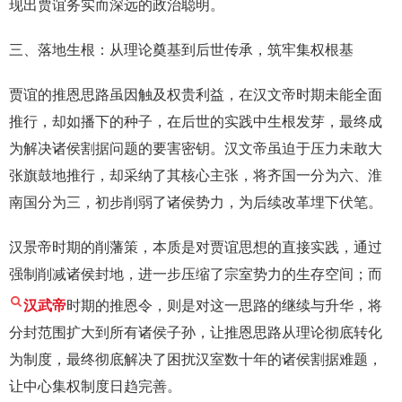
现出贾谊务实而深远的政治聪明。
三、落地生根：从理论奠基到后世传承，筑牢集权根基
贾谊的推恩思路虽因触及权贵利益，在汉文帝时期未能全面
推行，却如播下的种子，在后世的实践中生根发芽，最终成
为解决诸侯割据问题的要害密钥。汉文帝虽迫于压力未敢大
张旗鼓地推行，却采纳了其核心主张，将齐国一分为六、淮
南国分为三，初步削弱了诸侯势力，为后续改革埋下伏笔。
汉景帝时期的削藩策，本质是对贾谊思想的直接实践，通过
强制削减诸侯封地，进一步压缩了宗室势力的生存空间；而
汉武帝
时期的推恩令，则是对这一思路的继续与升华，将
分封范围扩大到所有诸侯子孙，让推恩思路从理论彻底转化
为制度，最终彻底解决了困扰汉室数十年的诸侯割据难题，
让中心集权制度日趋完善。