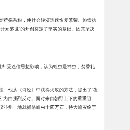
类苛捐杂税，使社会经济迅速恢复繁荣。姚崇执
开元盛世”的开创奠定了坚实的基础。因其坚决
姓却受迷信思想影响，认为蝗虫是神虫，焚香礼
理。他从《诗经》中获得火攻的方法，提出了“夜
及”为由强烈反对。面对来自朝野上下的重重阻
仅汴州一地就捕杀蝗虫十四万石，特大蝗灾终于