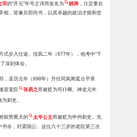
玄宗
的“开元”年号之讳而改名为
姚崇
，注定要在
宰相，皆兼兵部尚书，以其卓越的政治才能和坚
式步入仕途。仪凤二年（677年），他考中“下
有了深刻体会。
，圣历元年（698年）升任同凤阁鸾台平章
逢迎宠臣
张易之
而被贬为司仆卿。神龙元年
放为刺史。
附权势熏天的
太平公主
而被贬为申州刺史。先
中书令，封梁国公。这位六十三岁的老臣第三次