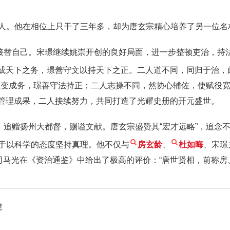
人。他在相位上只干了三年多，却为唐玄宗精心培养了另一位名
璟接替自己。宋璟继续姚崇开创的良好局面，进一步整顿吏治，持
以成天下之务，璟善守文以持天下之正。二人道不同，同归于治，
应变成务，璟善守法持正；二人志操不同，然协心辅佐，使赋役宽
了管理成果，二人接续努力，共同打造了光耀史册的开元盛世。
，追赠扬州大都督，赐谥文献。唐玄宗盛赞其“宏才远略”，追念
于以科学的态度坚持真理。他不仅与
房玄龄
、
杜如晦
、宋璟
司马光在《资治通鉴》中给出了极高的评价：“唐世贤相，前称房
慧