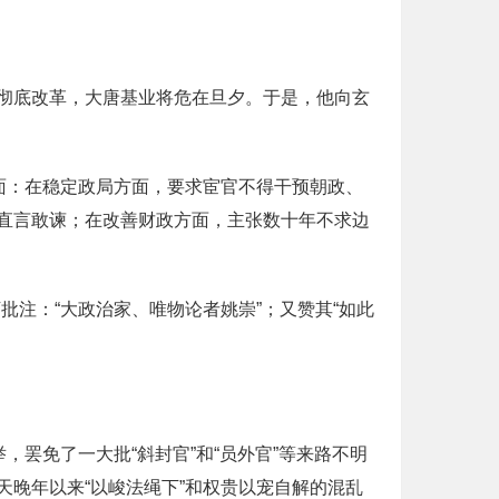
彻底改革，大唐基业将危在旦夕。于是，他向玄
面：在稳定政局方面，要求宦官不得干预朝政、
直言敢谏；在改善财政方面，主张数十年不求边
注：“大政治家、唯物论者姚崇”；又赞其“如此
罢免了一大批“斜封官”和“员外官”等来路不明
晚年以来“以峻法绳下”和权贵以宠自解的混乱