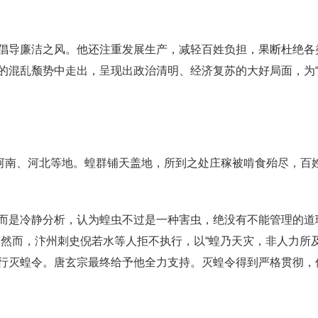
倡导廉洁之风。他还注重发展生产，减轻百姓负担，果断杜绝各
的混乱颓势中走出，呈现出政治清明、经济复苏的大好局面，为“
、河南、河北等地。蝗群铺天盖地，所到之处庄稼被啃食殆尽，百
而是冷静分析，认为蝗虫不过是一种害虫，绝没有不能管理的道
。然而，汴州刺史倪若水等人拒不执行，以“蝗乃天灾，非人力所
行灭蝗令。唐玄宗最终给予他全力支持。灭蝗令得到严格贯彻，