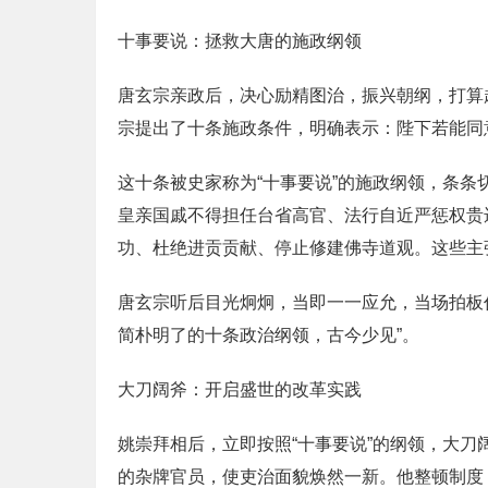
十事要说：拯救大唐的施政纲领
唐玄宗亲政后，决心励精图治，振兴朝纲，打算
宗提出了十条施政条件，明确表示：陛下若能同
这十条被史家称为“十事要说”的施政纲领，条
皇亲国戚不得担任台省高官、法行自近严惩权贵
功、杜绝进贡贡献、停止修建佛寺道观。这些主
唐玄宗听后目光炯炯，当即一一应允，当场拍板任
简朴明了的十条政治纲领，古今少见”。
大刀阔斧：开启盛世的改革实践
姚崇拜相后，立即按照“十事要说”的纲领，大刀
的杂牌官员，使吏治面貌焕然一新。他整顿制度