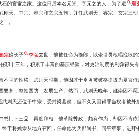
州硖石的官宦之家。这位日后本名元崇、字元之的人，为了避
唐
武则天、中宗、睿宗和玄宗五朝，并任武则天、睿宗、玄宗三朝
之一。
高宗
嫡长子
李弘
去世，他被任命为挽郎，以牵引灵柩唱挽歌的方
方任职十三年，积累了丰富的基层经验，对吏治制度的利弊得失
直不阿的性格。武则天时期，他因才干卓著被破格提拔为夏官侍郎
国要务，整顿国防，发展生产。然而，武则天晚年，姚崇因不愿
逼武则天还位于中宗，受封梁县侯，但不久又因得罪当权者被外
中书门下三品，再度拜相。他革除弊政，颇有作为，却因不肯依
后，终于将姚崇从地方召回，任命他为兵部尚书、同平章事，进拜