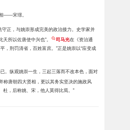
相——宋璟。
法守正，与姚崇形成完美的政治接力。史学家并
此天所以佐唐使中兴也”。
司马光
在《资治通
平，刑罚清省，百姓富庶。”正是姚崇以“应变成
不已。纵观姚崇一生，三起三落而不改本色，面对
并称唐朝四大贤相，更以其务实坚决的施政风
、杜，后称姚、宋，他人莫得比焉。”