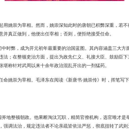
起用姚崇为宰相。然而，姚崇深知此时的唐朝已积弊深重，若不
意并真正做到，他便出任宰相；否则，便拒绝接受任命。
条切中时弊，成为开元初年最重要的治国蓝图。其内容涵盖三大方
违法；在整顿吏治方面，提出为政先仁义、礼接大臣、鼓励臣下
张堪称针对武周以来十余年政治混乱开出的一剂猛药。
命姚崇为宰相。毛泽东在阅读《新唐书·姚崇传》时，挥笔写下批
阔斧地整顿朝政。他果断淘汰冗职，精简官僚机构，选官唯才是举，
，强调法治，规定违法者不论亲疏皆依法严惩，彻底扭转了武则天