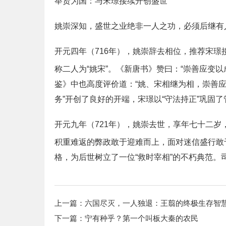
举贤为国：与宋璟接续开创盛世
姚崇深知，盛世之业绝非一人之功，必须后继有
开元四年（716年），姚崇辞去相位，推荐宋
称二人为“姚宋”。《新唐书》赞曰：“崇善应变
鉴》中也高度评价道：“姚、宋相继为相，崇善
务”开创了良好的开端，宋璟以“守法持正”巩固
开元九年（721年），姚崇去世，享年七十二岁
积重难返的弊政敢于迎难而上，面对迷信盛行敢
格，为后世树立了一位“救时宰相”的不朽典范。
上一篇：
六国尽灭，一人独退：王翦的终极生存智
下一篇：
宁有种乎？第一个叫板大秦的农民