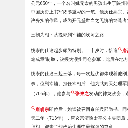
公元650年，一个名叫姚元崇的男孩出生于陕
中国历史上书写浓墨重彩的一笔。他历仕高宗、
决务实的作风，成为开元盛世当之无愧的缔造者
三朝为相：从挽郎到宰辅的坎坷之路
姚崇的仕途起步颇为特别。二十岁时，恰逢
唐
笔成章”制举，被授为濮州司仓参军，此后在地
姚崇的仕途三起三落，每一次起伏都体现着他刚
事，位列宰辅。担任宰相后，他为武则天处理军
（705年），他参与
张柬之
发动的神龙政变，
唐睿宗
即位后，姚崇被召回京任兵部尚书、同
天二年（713年），唐玄宗清除太平公主集团
拜相，迎来了他政治生涯中最辉煌的篇章。