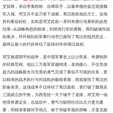
艾投降，亲自带着棺材、自缚双手，以最卑微的姿态迎接魏
军入城。邓艾兵不血刃拿下成都，蜀汉政权就此灭亡。这场
胜利看似轻松，实则是邓艾此前一系列奇袭行动累积的必然
结果--从战略构想的精准，到绝境行军的勇毅，再到破城作战
的果决，环环相扣的军事行动早已摧毁了蜀汉的抵挡意志，
最终以最小的代价终结了延续43年的蜀汉政权。
邓艾偷渡阴平的战争，是中国军事史上以少胜多、奇袭制胜
的经典范例。他以三万孤军穿越绝境，直捣腹心，不仅凭借
超凡的战略眼光与无畏的勇气完成了看似不可能的任务，更
以精准的战术执行与对战机的极致掌握，彻底摧毁了蜀汉的
防备体系。这场战争不仅终结了蜀汉政权，更打破了魏蜀吴
三国鼎立的平衡，为西晋统一天下铺平了道路。邓艾用一场
绝境奇袭证实，在战役中，勇气与聪明往往比兵力更为重
要，而精准掌握对手弱点、敢于突破常规的胆略，才是克敌