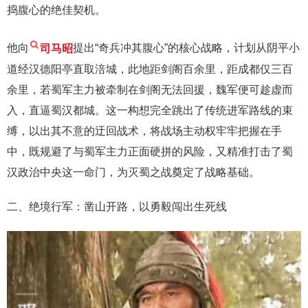
捣腹心的绝佳契机。
他向
司马昭
提出“奇兵冲其腹心”的核心战略，计划从阴平小
道经汉德阳亭直取涪城，此地距剑阁百余里，距成都仅三百
余里，若蜀军主力被牵制在剑阁无法回援，魏军便可趁虚而
入，直逼蜀汉都城。这一构想完全跳出了传统进军路线的束
缚，以出其不意的迂回战术，将战场主动权牢牢把握在手
中，既规避了与蜀军主力正面硬拼的风险，又精准打击了蜀
汉政治中央这一命门，为灭蜀之战奠定了战略基础。
二、绝境行军：凿山开路，以勇毅闯出生死线