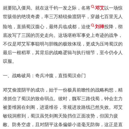
就要陷入僵局。就在这千钧一发之际，名将
邓艾
以一场惊
世骇俗的绝境奇袭，率三万精锐偷渡阴平，穿越七百里无人
险地，直插蜀汉腹心，最终兵临成都，迫使
刘禅
投降，彻
底改写了三国的历史走向。这场堪称军事史上奇迹的战争，
不仅是邓艾军事聪明与胆魄的极致体现，更成为压垮蜀汉的
最后一根稻草，其背后的战略逻辑与执行细节，至今仍令人
叹服。
一、战略破局：奇兵冲腹，直指蜀汉命门
邓艾偷渡阴平的成功，始于一份极具前瞻性的战略构想，精
准抓住了蜀汉的致命弱点。彼时，魏军三路伐蜀，钟会主力
被姜维困在剑阁，进退维谷，常规进攻路线已然失效。邓艾
敏锐洞察到，蜀汉虽凭剑阁天险挡住正面攻势，但国力疲
敝、防务空虚，且对阴平这条偏僻小道毫无防御，这正是直