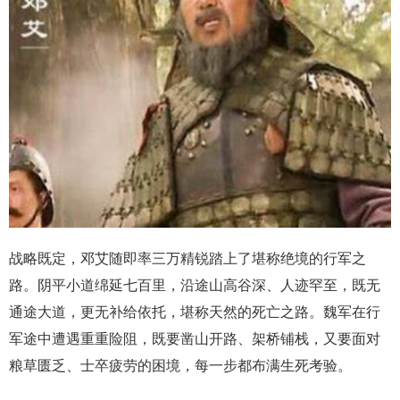
战略既定，邓艾随即率三万精锐踏上了堪称绝境的行军之
路。阴平小道绵延七百里，沿途山高谷深、人迹罕至，既无
通途大道，更无补给依托，堪称天然的死亡之路。魏军在行
军途中遭遇重重险阻，既要凿山开路、架桥铺栈，又要面对
粮草匮乏、士卒疲劳的困境，每一步都布满生死考验。