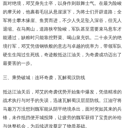
面对绝境，邓艾身先士卒，以身作则鼓舞士气。在最为险峻
的摩天岭，他裹着毛毡从悬崖滚下，为将士们开辟道路；全
军将士攀木缘崖、鱼贯而进，不少人失足坠入深谷，但无人
退缩。在马阁山，道路狭窄险峻，军队甚至需要束马悬车才
能通过，缺粮时只能靠挖野菜、喝山泉充饥。二十余天的绝
境行军，邓艾凭借钢铁般的意志与卓越的统率力，带领军队
硬生生闯过生死线，奇迹般抵达江油关，为奇袭成功迈出了
最要害的一步。
三、乘势破城：连环奇袭，瓦解蜀汉防线
抵达江油关后，邓艾的奇袭优势开始集中爆发，凭借精准的
战术执行与对手的失误，迅速瓦解蜀汉层层防线。江油守将
马邈万万没想到魏军能从阴平绝境杀出，面对突如其来的兵
锋，未作抵挡便开城投降，让疲劳的魏军获得了宝贵的补给
与休整机会，为后续进攻奠定了物质基础。