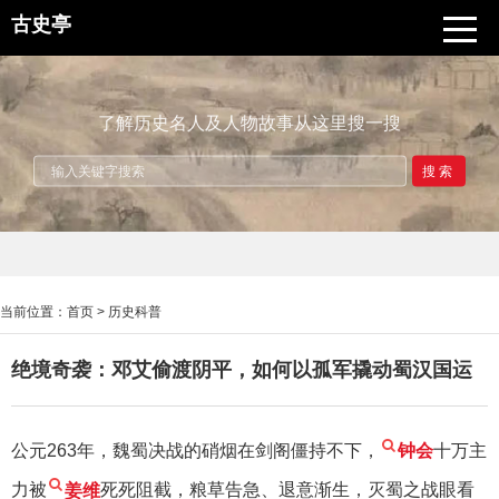
古史亭
了解历史名人及人物故事从这里搜一搜
搜索
当前位置：
首页
>
历史科普
绝境奇袭：邓艾偷渡阴平，如何以孤军撬动蜀汉国运
公元263年，魏蜀决战的硝烟在剑阁僵持不下，
钟会
十万主
力被
姜维
死死阻截，粮草告急、退意渐生，灭蜀之战眼看