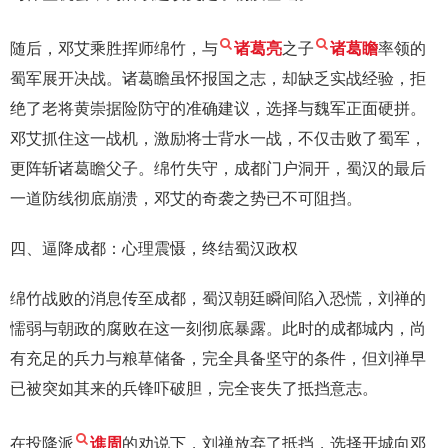
随后，邓艾乘胜挥师绵竹，与
诸葛亮
之子
诸葛瞻
率领的
蜀军展开决战。诸葛瞻虽怀报国之志，却缺乏实战经验，拒
绝了老将黄崇据险防守的准确建议，选择与魏军正面硬拼。
邓艾抓住这一战机，激励将士背水一战，不仅击败了蜀军，
更阵斩诸葛瞻父子。绵竹失守，成都门户洞开，蜀汉的最后
一道防线彻底崩溃，邓艾的奇袭之势已不可阻挡。
四、逼降成都：心理震慑，终结蜀汉政权
绵竹战败的消息传至成都，蜀汉朝廷瞬间陷入恐慌，刘禅的
懦弱与朝政的腐败在这一刻彻底暴露。此时的成都城内，尚
有充足的兵力与粮草储备，完全具备坚守的条件，但刘禅早
已被突如其来的兵锋吓破胆，完全丧失了抵挡意志。
在投降派
谯周
的劝说下，刘禅放弃了抵挡，选择开城向邓