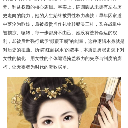
弈、利益权衡的核心逻辑。事实上，陈圆圆从未拥有左右历
史走向的能力，她的人生始终被男性权力裹挟：早年因家道
中落沦为歌妓，后被权贵当作礼物转赠吴三桂，又在战乱中
被掳掠、辗转，每一步都身不由己。她没有选择命运的权
利，却被后世强行赋予“颠覆王朝”的能量，这种逻辑本身就是
对历史的扭曲。所谓“红颜祸水”的叙事，本质是男权史观下对
女性的物化，用女性的个体遭遇掩盖权力的失序与制度的腐
朽，让无辜者为时代的溃败买单。