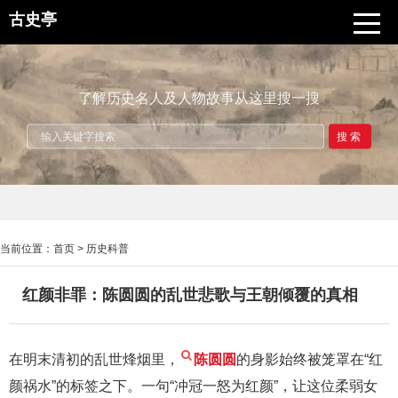
古史亭
了解历史名人及人物故事从这里搜一搜
搜索
当前位置：
首页
>
历史科普
红颜非罪：陈圆圆的乱世悲歌与王朝倾覆的真相
在明末清初的乱世烽烟里，
陈圆圆
的身影始终被笼罩在“红
颜祸水”的标签之下。一句“冲冠一怒为红颜”，让这位柔弱女