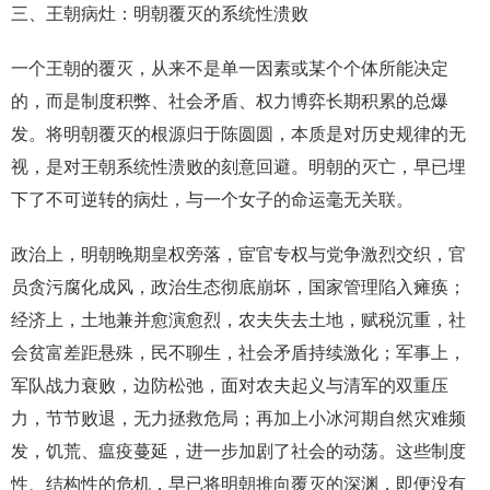
三、王朝病灶：明朝覆灭的系统性溃败
一个王朝的覆灭，从来不是单一因素或某个个体所能决定
的，而是制度积弊、社会矛盾、权力博弈长期积累的总爆
发。将明朝覆灭的根源归于陈圆圆，本质是对历史规律的无
视，是对王朝系统性溃败的刻意回避。明朝的灭亡，早已埋
下了不可逆转的病灶，与一个女子的命运毫无关联。
政治上，明朝晚期皇权旁落，宦官专权与党争激烈交织，官
员贪污腐化成风，政治生态彻底崩坏，国家管理陷入瘫痪；
经济上，土地兼并愈演愈烈，农夫失去土地，赋税沉重，社
会贫富差距悬殊，民不聊生，社会矛盾持续激化；军事上，
军队战力衰败，边防松弛，面对农夫起义与清军的双重压
力，节节败退，无力拯救危局；再加上小冰河期自然灾难频
发，饥荒、瘟疫蔓延，进一步加剧了社会的动荡。这些制度
性、结构性的危机，早已将明朝推向覆灭的深渊，即便没有