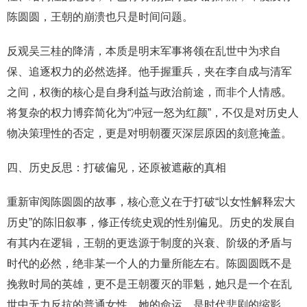
陈圆圆，王朝的崩溃也只是时间问题。
反观吴三桂的降清，本质是明末军事将领在乱世中为求自
保、追逐权力的必然选择。他手握重兵，夹在李自成与清军
之间，权衡的核心是自身利益与政治前途，而非个人情感。
将复杂的权力博弈简化为“冲冠一怒为红颜”，不仅是对历史人
物决策理性的否定，更是对明朝覆灭深层原因的刻意掩盖。
四、历史反思：打破偏见，还原被遮蔽的真相
重新审阅陈圆圆的故事，核心意义在于打破“以女性解释宏大
历史”的陈旧叙事，修正传统史观的性别偏见。历史的发展自
有其内在逻辑，王朝的更迭源于制度的兴衰、阶级的矛盾与
时代的必然，绝非某一个人的力量所能左右。陈圆圆既不是
挽救时局的英雄，更不是王朝覆灭的罪魁，她只是一个在乱
世中无力反抗的普通女性，她的命运，是时代悲剧的缩影，