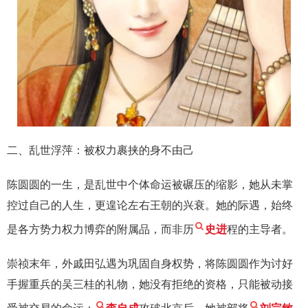
二、乱世浮萍：被权力裹挟的身不由己
陈圆圆的一生，是乱世中个体命运被碾压的缩影，她从未掌
控过自己的人生，更遑论左右王朝的兴衰。她的际遇，始终
是各方势力权力博弈的附属品，而非历
史进
程的主导者。
崇祯末年，外戚田弘遇为巩固自身权势，将陈圆圆作为讨好
手握重兵的吴三桂的礼物，她没有拒绝的资格，只能被动接