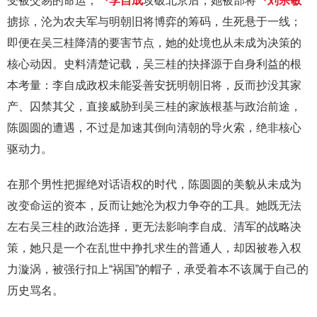
受被交易的命运；
李自成
攻破北京后，她被部将
刘宗敏
掳掠，沦为农夫军与明朝旧将博弈的筹码，生死悬于一线；
即便在吴三桂降清的要害节点，她的处境也从未成为决策的
核心动因。史料清楚记载，吴三桂的抉择源于自身利益的根
本考量：李自成政权未能妥善安抚明朝旧将，反而抄没其家
产、囚禁其父，直接威胁到吴三桂的家族根基与政治前途，
陈圆圆的遭遇，不过是加速其倒向清朝的导火索，绝非核心
驱动力。
在那个男性把握绝对话语权的时代，陈圆圆的美貌从未成为
改变命运的资本，反而让她沦为权力争夺的工具。她既无法
左右吴三桂的政治选择，更无法影响李自成、清军的战略决
策，她只是一个在乱世中挣扎求生的普通人，却因被卷入权
力漩涡，被强行扣上“祸国”的帽子，承受着本不该属于自己的
历史骂名。