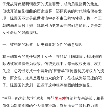
子无故背负起明朝覆灭的沉重罪责，成为后世指责的焦点。
但拨开被偏见扭曲的历史迷雾，还原真实的时代脉络便会发
现，陈圆圆不过是乱世洪流中身不由己的牺牲品，将一个王
朝的崩溃归咎于她，既是对历史复杂性的刻意简化，更是对
女性命运的残酷漠视。
一、被构陷的标签：历史叙事对女性的恶意归因
将王朝覆灭的责任归咎于女子，并非始于陈圆圆，却因她的
际遇被演绎得最为极致。传统史观中，每当政权更迭、权力
失控，总习惯寻找一个具象的“替罪羊”来掩盖制度与权力的溃
败，而女性，尤其是容貌出众的女子，往往成为最便捷的靶
子。陈圆圆的悲剧，正源于这种根深蒂固的性别偏见。
“冲冠一怒为红颜”的说法，将
吴三桂
降清的复杂决策，粗暴
简化为对陈圆圆的个人情感冲动，刻意抹去了背后权力博