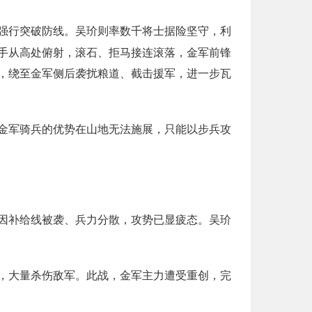
强行突破防线。吴玠则率数千将士据险坚守，利
手从高处俯射，滚石、拒马接连滚落，金军前锋
，绕至金军侧后袭扰粮道、截击援军，进一步瓦
金军骑兵的优势在山地无法施展，只能以步兵攻
因补给线被袭、兵力分散，攻势已显疲态。吴玠
，大量杀伤敌军。此战，金军主力遭受重创，完