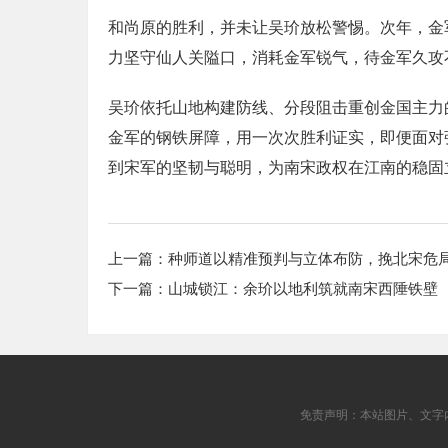
和尚原的胜利，并未让吴玠放松警惕。次年，金
力坚守仙人关隘口，消耗金军锐气，待金军久攻
吴玠依托山地构建防线、分段阻击重创金国主力
金军的钢铁屏障，用一次次胜利证实，即便面对
到宋军的坚韧与聪明，为南宋政权在江南的稳固
上一篇：
种师道以精准预判与立体布防，挽北宋危
下一篇：
山城锁江：余玠以地利筑就南宋西陲铁壁
免责声明：本站图片、文字