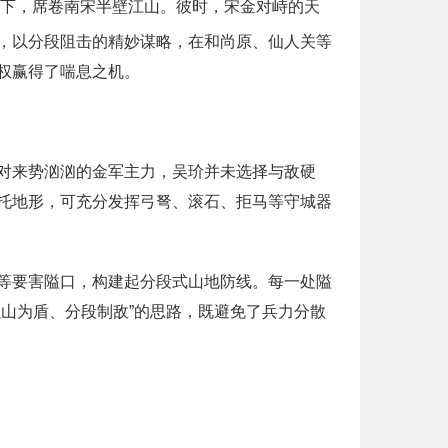
东下，席卷南宋半壁江山。彼时，宋金对峙的天
，以分段阻击的精妙谋略，在和尚原、仙人关等
权赢得了喘息之机。
对来势汹汹的金军主力，吴玠并未选择与敌硬
托地形，可充分发挥弓弩、滚石、拒马等守城器
等要害隘口，构建起分段式山地防线。每一处隘
山为盾、分段制敌”的思路，既避免了兵力分散