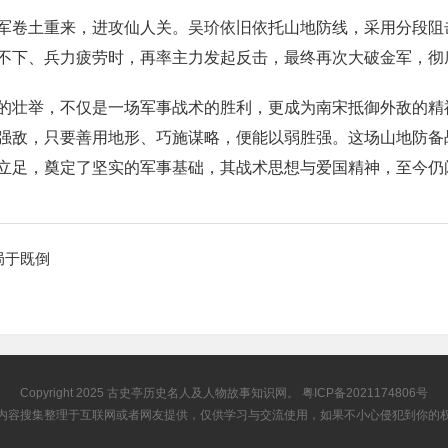
军卷土重来，进攻仙人关。吴玠依旧依托山地防线，采用分段阻
不下、兵力疲劳时，再率主力发起反击，最终再次大破金军，彻
的壮举，不仅是一场军事战术的胜利，更成为南宋抵御外敌的精
强敌，只要善用地形、巧施谋略，便能以弱胜强。这场山地防备
立足，奠定了坚实的军事基础，其战术思想与爱国精神，至今仍
局于既倒
Copyright 2025
古史亭
历史名人及人物故事知识网。
粤ICP备2021174806号
内容搜集整理于互联网或者网友提供，仅供学习与交流使用，如果不小心侵犯到你的