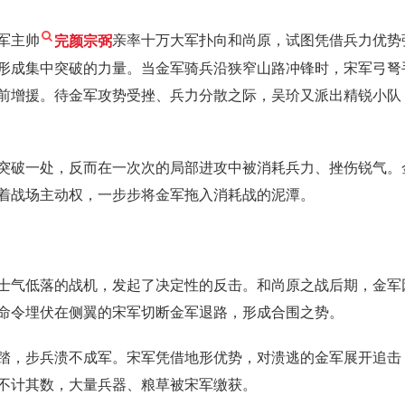
军主帅
完颜宗弼
亲率十万大军扑向和尚原，试图凭借兵力优势
形成集中突破的力量。当金军骑兵沿狭窄山路冲锋时，宋军弓弩
前增援。待金军攻势受挫、兵力分散之际，吴玠又派出精锐小队
突破一处，反而在一次次的局部进攻中被消耗兵力、挫伤锐气。
着战场主动权，一步步将金军拖入消耗战的泥潭。
士气低落的战机，发起了决定性的反击。和尚原之战后期，金军
命令埋伏在侧翼的宋军切断金军退路，形成合围之势。
踏，步兵溃不成军。宋军凭借地形优势，对溃逃的金军展开追击
不计其数，大量兵器、粮草被宋军缴获。