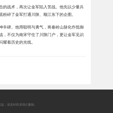
击的战术，再次让金军陷入苦战。他先以少量兵
底粉碎了金军打通川陕、顺江东下的企图。
神丰碑。他用聪明与勇气，将秦岭山脉化作抵御
战，不仅为南宋守住了川陕门户，更让金军见识
闪耀着历史的光线。
权益，请及时联系我们删除。