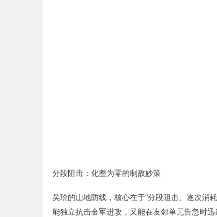
分段阻击：化整为零的制敌妙策
吴玠的山地防线，核心在于“分段阻击、逐次消
能独立抗击金军进攻，又能在友邻单元告急时迅