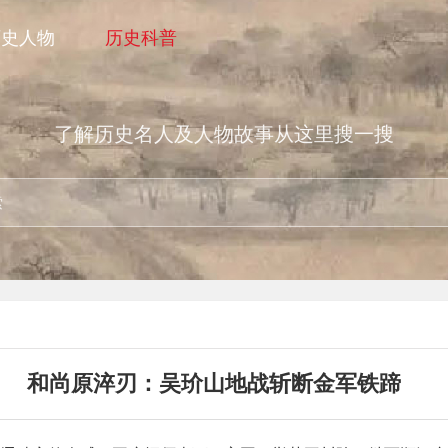
历史人物
历史科普
了解历史名人及人物故事从这里搜一搜
和尚原淬刃：吴玠山地战斩断金军铁蹄