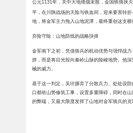
公元1131年，关中大地烽烟未散，金国铁骑
平，在川陕战场的天险与铁血间，迎来要害转折
地，将金军主力拖入山地泥潭，最终重创这支横
弃险守险：山地防线的战略抉择
金军南下之初，凭借骑兵的机动优势与强悍战力
拼，而是将目光投向秦岭山脉的险峻地势。他深
械的威力。
基于这一判定，吴玠摒弃了分散兵力、处处设防
口都依山势修筑工事，设置多重障碍，同时在山
的弊端，又最大限度发挥了山地对金军骑兵的克