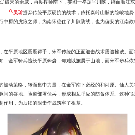
挟灭辽破宋的余威，再度挥师南下，妄图一举荡平川陕，继而顺江
——
吴玠
摒弃传统平原硬抗的战术，依托秦岭山脉的险峻地势
行中原的虎狼之师，为南宋稳住了川陕防线，也为偏安的江南政
，在平原地区屡屡得手，宋军传统的正面迎击战术屡遭挫败。面
知，金军骑兵擅长平原奔袭，却难以施展于山地，而宋军步兵依
的被动策略，转而集中力量，在金军南下必经的和尚原、仙人关
脉间的谷地、险道部署伏兵，形成相互呼应的防备体系。这种“以
制作用，为后续的阻击作战筑牢了根基。