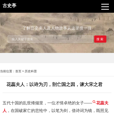
古史亭
了解历史名人及人物故事从这里搜一搜
搜索
当前位置：
首页
>
历史科普
花蕊夫人：以诗为刃，剖亡国之因，谏大宋之君
五代十国的乱世烽烟里，一位才情卓绝的女子——
花蕊夫
人
，在国破家亡的悲怆中，以笔为剑，借诗词为镜，既照见