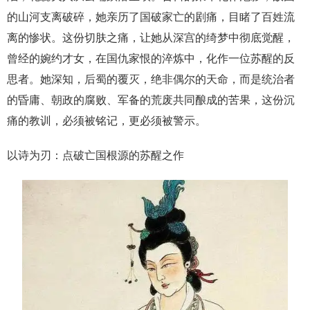
的山河支离破碎，她亲历了国破家亡的剧痛，目睹了百姓流
离的惨状。这份切肤之痛，让她从深宫的绮梦中彻底觉醒，
曾经的婉约才女，在国仇家恨的淬炼中，化作一位苏醒的反
思者。她深知，后蜀的覆灭，绝非偶尔的天命，而是统治者
的昏庸、朝政的腐败、军备的荒废共同酿成的苦果，这份沉
痛的教训，必须被铭记，更必须被警示。
以诗为刃：点破亡国根源的苏醒之作