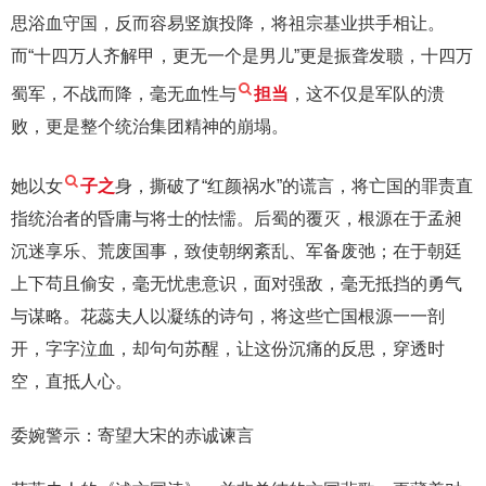
思浴血守国，反而容易竖旗投降，将祖宗基业拱手相让。
而“十四万人齐解甲，更无一个是男儿”更是振聋发聩，十四万
蜀军，不战而降，毫无血性与
担当
，这不仅是军队的溃
败，更是整个统治集团精神的崩塌。
她以女
子之
身，撕破了“红颜祸水”的谎言，将亡国的罪责直
指统治者的昏庸与将士的怯懦。后蜀的覆灭，根源在于孟昶
沉迷享乐、荒废国事，致使朝纲紊乱、军备废弛；在于朝廷
上下苟且偷安，毫无忧患意识，面对强敌，毫无抵挡的勇气
与谋略。花蕊夫人以凝练的诗句，将这些亡国根源一一剖
开，字字泣血，却句句苏醒，让这份沉痛的反思，穿透时
空，直抵人心。
委婉警示：寄望大宋的赤诚谏言