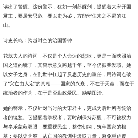
读出了警醒。这份警示，犹如一剂苏醒剂，提醒着大宋开国
君主，要居安思危，要以史为鉴，方能守住来之不易的江
山。
诗史长鸣：跨越时空的治国警钟
花蕊夫人的诗词，不仅是个人命运的悲歌，更是一面映照治
国之道的镜子，其警示意义跨越千年，至今仍振聋发聩。她
以女子之身，在乱世中扛起了反思历史的重任，用诗词点破
了“兴亡由人定”的真相——国家的兴衰，不在于天命，而在于
统治者的作为，在于是否勤政爱民、励精图治。
她的警示，不仅针对当时的大宋君主，更成为后世所有统治
者的镜鉴。它提醒着掌权者，要时刻保持苏醒，不可被权力
与享乐蒙蔽双眼；要重视民生，整饬朝纲，筑牢国家的根
基；要以史为鉴，从亡国的教训中汲取力量，避免重蹈覆