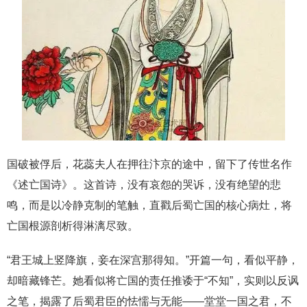
国破被俘后，花蕊夫人在押往汴京的途中，留下了传世名作
《述亡国诗》。这首诗，没有哀怨的哭诉，没有绝望的悲
鸣，而是以冷静克制的笔触，直戳后蜀亡国的核心病灶，将
亡国根源剖析得淋漓尽致。
“君王城上竖降旗，妾在深宫那得知。”开篇一句，看似平静，
却暗藏锋芒。她看似将亡国的责任推诿于“不知”，实则以反讽
之笔，揭露了后蜀君臣的怯懦与无能——堂堂一国之君，不