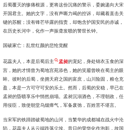
后蜀覆灭的惨痛根源，更将这份沉痛的警示，委婉递向大宋
开国君主。她的文字，没有声嘶力竭的控诉，却藏着直击关
键的苏醒；没有锋芒毕露的指责，却饱含护国安民的赤诚，
在历史长河中，化作一声振聋发聩的警世长钟。
国破家亡：乱世红颜的悲怆觉醒
花蕊夫人，本是后蜀后主
孟昶
的宠妃，身处锦衣玉食的深
宫，她的才情曾为蜀地宫苑添色，她的笑靥曾映在蜀主的眼
眸。彼时的后蜀，坐拥天府之国的富庶，山川险固，粮仓充
盈，本是一方可守可安的乐土。然而，后蜀的安稳，早已在
孟昶的昏聩享乐中悄然崩塌。孟昶沉溺酒色，不理朝政，任
用佞臣，致使朝堂乌烟瘴气，军备废弛，百姓苦不堪言。
当宋军的铁蹄踏破蜀地的山河，当繁华的成都城在战火中沦
陷，花蕊夫人从云端跌落尘埃。昔日的荣华化作泡影，故国