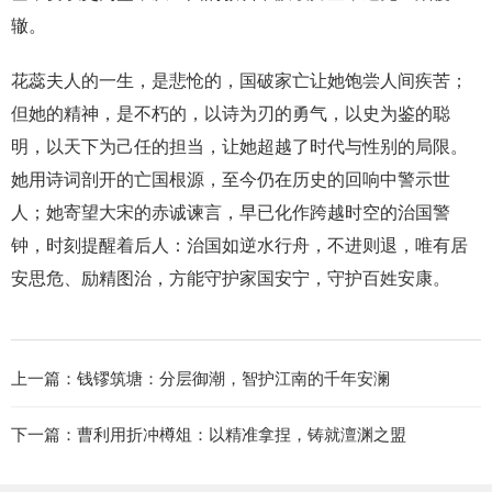
辙。
花蕊夫人的一生，是悲怆的，国破家亡让她饱尝人间疾苦；
但她的精神，是不朽的，以诗为刃的勇气，以史为鉴的聪
明，以天下为己任的担当，让她超越了时代与性别的局限。
她用诗词剖开的亡国根源，至今仍在历史的回响中警示世
人；她寄望大宋的赤诚谏言，早已化作跨越时空的治国警
钟，时刻提醒着后人：治国如逆水行舟，不进则退，唯有居
安思危、励精图治，方能守护家国安宁，守护百姓安康。
上一篇：
钱镠筑塘：分层御潮，智护江南的千年安澜
下一篇：
曹利用折冲樽俎：以精准拿捏，铸就澶渊之盟