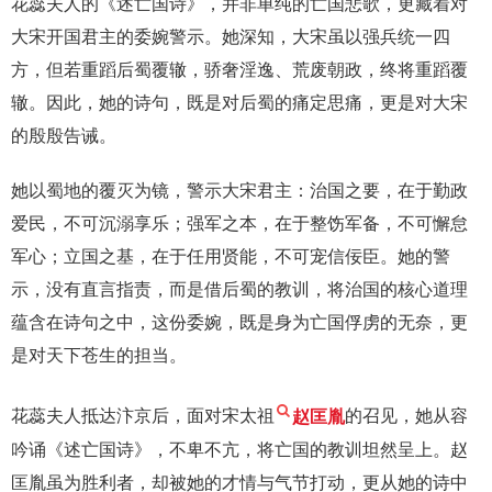
花蕊夫人的《述亡国诗》，并非单纯的亡国悲歌，更藏着对
大宋开国君主的委婉警示。她深知，大宋虽以强兵统一四
方，但若重蹈后蜀覆辙，骄奢淫逸、荒废朝政，终将重蹈覆
辙。因此，她的诗句，既是对后蜀的痛定思痛，更是对大宋
的殷殷告诫。
她以蜀地的覆灭为镜，警示大宋君主：治国之要，在于勤政
爱民，不可沉溺享乐；强军之本，在于整饬军备，不可懈怠
军心；立国之基，在于任用贤能，不可宠信佞臣。她的警
示，没有直言指责，而是借后蜀的教训，将治国的核心道理
蕴含在诗句之中，这份委婉，既是身为亡国俘虏的无奈，更
是对天下苍生的担当。
花蕊夫人抵达汴京后，面对宋太祖
赵匡胤
的召见，她从容
吟诵《述亡国诗》，不卑不亢，将亡国的教训坦然呈上。赵
匡胤虽为胜利者，却被她的才情与气节打动，更从她的诗中