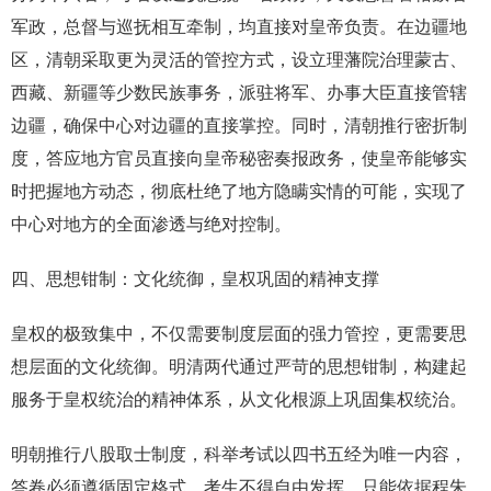
军政，总督与巡抚相互牵制，均直接对皇帝负责。在边疆地
区，清朝采取更为灵活的管控方式，设立理藩院治理蒙古、
西藏、新疆等少数民族事务，派驻将军、办事大臣直接管辖
边疆，确保中心对边疆的直接掌控。同时，清朝推行密折制
度，答应地方官员直接向皇帝秘密奏报政务，使皇帝能够实
时把握地方动态，彻底杜绝了地方隐瞒实情的可能，实现了
中心对地方的全面渗透与绝对控制。
四、思想钳制：文化统御，皇权巩固的精神支撑
皇权的极致集中，不仅需要制度层面的强力管控，更需要思
想层面的文化统御。明清两代通过严苛的思想钳制，构建起
服务于皇权统治的精神体系，从文化根源上巩固集权统治。
明朝推行八股取士制度，科举考试以四书五经为唯一内容，
答卷必须遵循固定格式，考生不得自由发挥，只能依据程朱