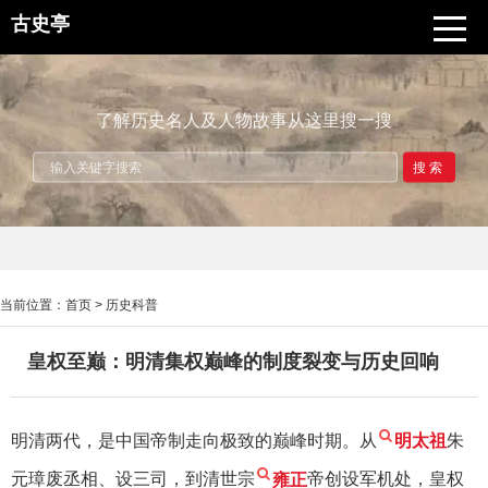
古史亭
了解历史名人及人物故事从这里搜一搜
搜索
当前位置：
首页
>
历史科普
皇权至巅：明清集权巅峰的制度裂变与历史回响
明清两代，是中国帝制走向极致的巅峰时期。从
明太祖
朱
元璋废丞相、设三司，到清世宗
雍正
帝创设军机处，皇权