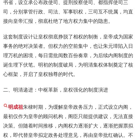
书省，设立承公布政使司、提刑按察使司、都指挥使司三
司，分别掌管行政、司法、军事职权，三司互不统属，均直
接向皇帝汇报，彻底杜绝了地方权力集中的隐患。
这套制度设计让皇权彻底挣脱了相权的制衡，皇帝成为国家
事务的绝对决策者。但权力的空前集中，也让朱元璋陷入日
理万机的困境，每日需批阅数百份奏章，为后续内阁制度的
诞生埋下伏笔。明初的制度破局，为明清集权体制奠定了核
心框架，开启了皇权独尊的时代。
二、明清递进：中枢革新，皇权强化的制度演进
明成祖
朱棣时期，为缓解皇帝政务压力，正式设立内阁，
最初仅作为皇帝的顾问机构，阁臣只能提供建议，无法直接
决策。但随着时间推移，内阁权力逐渐扩大，逐渐把握票拟
权，即代替皇帝拟定政务处理意见，再由皇帝批红确认。不