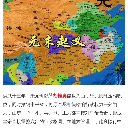
洪武十三年，朱元璋以
胡惟庸
谋反为由，坚决废除丞相职
位，同时撤销中书省，将原本丞相统辖的行政权力一分为
六，由吏、户、礼、兵、刑、工六部直接对皇帝负责，形成
皇帝直接掌控六部的行政格局。在地方管理上，他废除行中