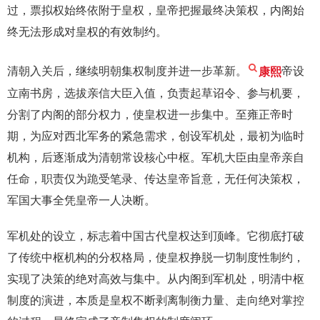
过，票拟权始终依附于皇权，皇帝把握最终决策权，内阁始
终无法形成对皇权的有效制约。
清朝入关后，继续明朝集权制度并进一步革新。
康熙
帝设
立南书房，选拔亲信大臣入值，负责起草诏令、参与机要，
分割了内阁的部分权力，使皇权进一步集中。至雍正帝时
期，为应对西北军务的紧急需求，创设军机处，最初为临时
机构，后逐渐成为清朝常设核心中枢。军机大臣由皇帝亲自
任命，职责仅为跪受笔录、传达皇帝旨意，无任何决策权，
军国大事全凭皇帝一人决断。
军机处的设立，标志着中国古代皇权达到顶峰。它彻底打破
了传统中枢机构的分权格局，使皇权挣脱一切制度性制约，
实现了决策的绝对高效与集中。从内阁到军机处，明清中枢
制度的演进，本质是皇权不断剥离制衡力量、走向绝对掌控