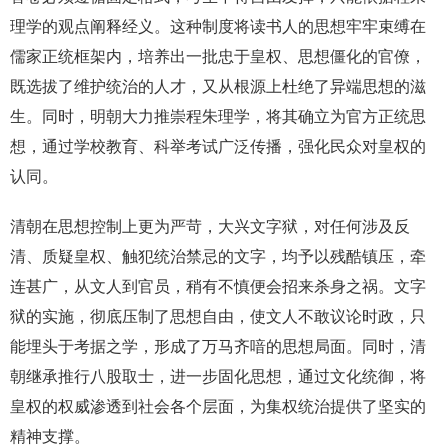
理学的观点阐释经义。这种制度将读书人的思想牢牢束缚在
儒家正统框架内，培养出一批忠于皇权、思想僵化的官僚，
既选拔了维护统治的人才，又从根源上杜绝了异端思想的滋
生。同时，明朝大力推崇程朱理学，将其确立为官方正统思
想，通过学校教育、科举考试广泛传播，强化民众对皇权的
认同。
清朝在思想控制上更为严苛，大兴文字狱，对任何涉及反
清、质疑皇权、触犯统治禁忌的文字，均予以残酷镇压，牵
连甚广，从文人到官员，稍有不慎便会招来杀身之祸。文字
狱的实施，彻底压制了思想自由，使文人不敢议论时政，只
能埋头于考据之学，形成了万马齐喑的思想局面。同时，清
朝继承推行八股取士，进一步固化思想，通过文化统御，将
皇权的权威渗透到社会各个层面，为集权统治提供了坚实的
精神支撑。