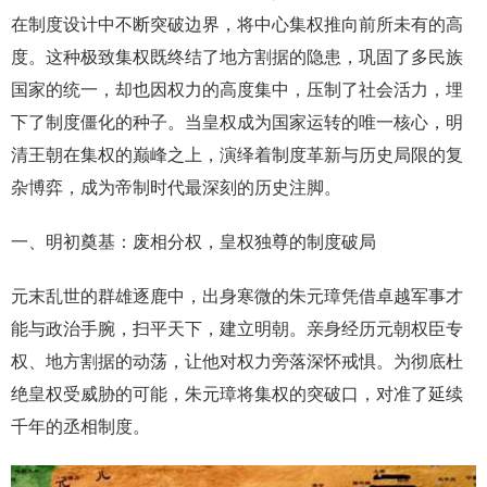
在制度设计中不断突破边界，将中心集权推向前所未有的高
度。这种极致集权既终结了地方割据的隐患，巩固了多民族
国家的统一，却也因权力的高度集中，压制了社会活力，埋
下了制度僵化的种子。当皇权成为国家运转的唯一核心，明
清王朝在集权的巅峰之上，演绎着制度革新与历史局限的复
杂博弈，成为帝制时代最深刻的历史注脚。
一、明初奠基：废相分权，皇权独尊的制度破局
元末乱世的群雄逐鹿中，出身寒微的朱元璋凭借卓越军事才
能与政治手腕，扫平天下，建立明朝。亲身经历元朝权臣专
权、地方割据的动荡，让他对权力旁落深怀戒惧。为彻底杜
绝皇权受威胁的可能，朱元璋将集权的突破口，对准了延续
千年的丞相制度。