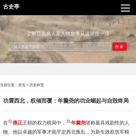
古史亭
了解历史名人及人物故事从这里搜一搜
搜索
当前位置：
首页
>
历史科普
功震西北，权倾而覆：年羹尧的功业崛起与自毁终局
在
雍正
王朝的权力棋局中，
年羹尧
堪称最具戏剧性的人
物。他以卓越的军事才能平定西北叛乱，为新生政权筑牢根