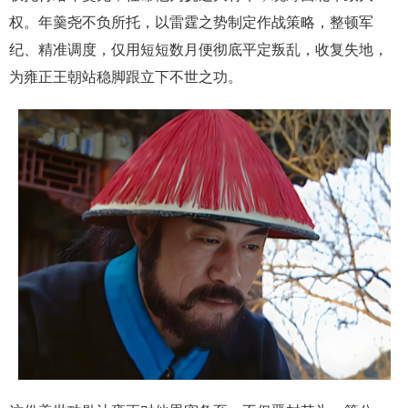
权。年羹尧不负所托，以雷霆之势制定作战策略，整顿军
纪、精准调度，仅用短短数月便彻底平定叛乱，收复失地，
为雍正王朝站稳脚跟立下不世之功。