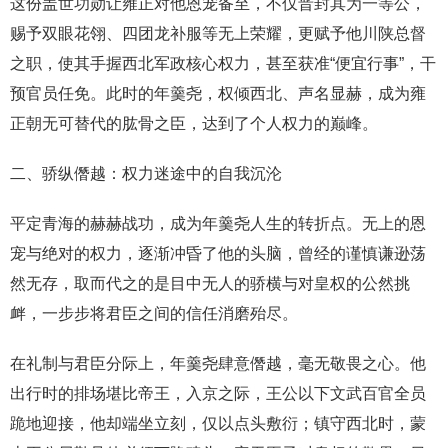
这份盖世功勋让雍正对他恩宠备至，不仅晋封其为一等公，
赐予双眼花翎、四团龙补服等无上荣耀，更赋予他川陕总督
之职，使其手握西北军政核心权力，甚至获准“便宜行事”，干
预官员任免。此时的年羹尧，权倾西北、声名显赫，成为雍
正朝无可替代的肱骨之臣，达到了个人权力的巅峰。
二、骄纵僭越：权力迷途中的自我沉沦
平定青海的赫赫战功，成为年羹尧人生的转折点。无上的恩
宠与绝对的权力，逐渐冲昏了他的头脑，曾经的谨慎谦逊荡
然无存，取而代之的是目中无人的骄横与对皇权的公然挑
衅，一步步将君臣之间的信任消磨殆尽。
在礼制与君臣分际上，年羹尧肆意僭越，毫无敬畏之心。他
出行时的排场堪比帝王，入京之际，王公以下文武百官全员
跪地迎接，他却端坐立刻，仅以点头敷衍；镇守西北时，蒙