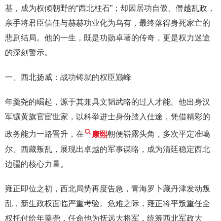
基，成为权倾朝野的“西北柱石”；却因居功自傲、僭越乱政，
亲手将君臣信任与赫赫功业化为乌有，最终落得身死家亡的
悲剧结局。他的一生，既是功勋卓著的传奇，更是权力迷途
的深刻警示。
一、西北扬威：战功铸就的权臣巅峰
年羹尧的崛起，源于其兼具文韬武略的过人才能。他出身汉
军镶黄旗官宦世家，以科举进士身份踏入仕途，凭借精彩的
政务能力一路晋升，在
康熙
朝便崭露头角，多次平定准噶
尔、西藏叛乱，展现出卓越的军事谋略，成为清廷稳定西北
边疆的核心力量。
雍正即位之初，西北局势再度告急，青海罗卜藏丹津发动叛
乱，新生政权面临严重考验。危难之际，雍正将平叛重任全
权托付给年羹尧，任命他为抚远大将军，统筹西北军政大