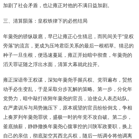
加剧了社会矛盾，也让雍正对他的不满日益加剧。
三、清算陨落：皇权铁律下的必然结局
年羹尧的骄纵跋扈，早已让雍正心生猜忌，而民间关于“皇权
旁落”的流言，更成为压垮君臣关系的最后一根稻草。猜忌的
种子一旦生根，便迅速蔓延，雍正开始暗中彻查，年羹尧的
滔天罪证随之浮出水面，清算大幕就此拉开。
雍正深谙帝王权谋，深知年羹尧手握兵权、党羽遍布，贸然
动手必生变乱，于是采取分步瓦解的策略。第一步，分化年
党势力，暗中敲打依附年羹尧的官员，迫使众人表态站队。
在严肃训斥与局势施压下，原本观望的官员纷纷倒戈，争相
上奏罗列年羹尧罪状，盛极一时的年党不攻自破。第二步，
釜底抽薪，静静撤换年羹尧心腹掌控的川陕军政要职，换上
自己的亲信，彻底架空其西北兵权，随后一纸调令将他调离