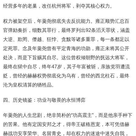
经营多年的老巢，改任杭州将军，剥夺其核心权力。
权力被架空后，年羹尧彻底失去反抗能力。雍正顺势汇总百
官弹劾奏折，细数其罪行，最终罗列出92条滔天罪状，涵盖
大逆、欺罔、僭越、狂悖、贪黩等诸多重罪，每一条都足以
定死罪。念及年羹尧曾有平定青海的功勋，雍正未将其公开
处决，而是下旨赐其自尽。这位曾权倾朝野的抚远大将军，
最终在狱中自尽，终年47岁，其子年富被斩，亲族党羽遭流
贬，曾经的赫赫权势彻底化为乌有，曾经的西北柱石，最终
沦为皇权清算的牺牲品。
四、历史镜鉴：功业与敬畏的永恒博弈
年羹尧的人生悲剧，绝非简朴的“功高震主”，而是他亲手种下
的苦果。他有定国安邦之才，得帝王破格恩宠，本可凭借赫
赫战功安享荣华、名留青史，却在权力的迷途中迷失自我，