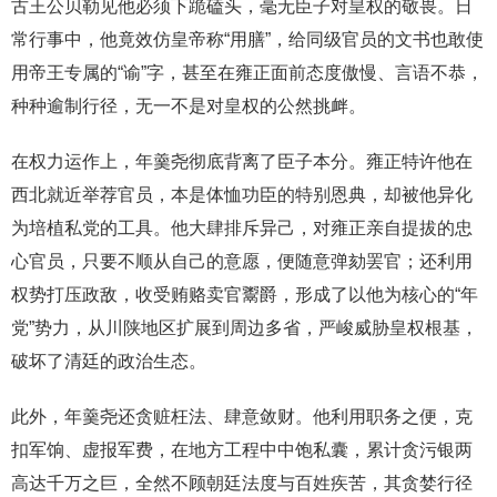
古王公贝勒见他必须下跪磕头，毫无臣子对皇权的敬畏。日
常行事中，他竟效仿皇帝称“用膳”，给同级官员的文书也敢使
用帝王专属的“谕”字，甚至在雍正面前态度傲慢、言语不恭，
种种逾制行径，无一不是对皇权的公然挑衅。
在权力运作上，年羹尧彻底背离了臣子本分。雍正特许他在
西北就近举荐官员，本是体恤功臣的特别恩典，却被他异化
为培植私党的工具。他大肆排斥异己，对雍正亲自提拔的忠
心官员，只要不顺从自己的意愿，便随意弹劾罢官；还利用
权势打压政敌，收受贿赂卖官鬻爵，形成了以他为核心的“年
党”势力，从川陕地区扩展到周边多省，严峻威胁皇权根基，
破坏了清廷的政治生态。
此外，年羹尧还贪赃枉法、肆意敛财。他利用职务之便，克
扣军饷、虚报军费，在地方工程中中饱私囊，累计贪污银两
高达千万之巨，全然不顾朝廷法度与百姓疾苦，其贪婪行径