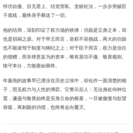
恃功自傲、目无君上、结党营私、贪赃枉法，一步步突破臣
子底线，最终亲手葬送了一切。
他的结局，深刻印证了权力场的铁律：功勋是立身之本，却
也是招祸之源。对于帝王而言，皇权不容挑战，再大的功勋
也不能凌驾于制度与纲纪之上；对于臣子而言，权力是信任
的馈赠，而非肆意妄为的资本，唯有居功不傲、敬畏规则、
恪守本分，方能善始善终。
年羹尧的故事早已湮没在历史尘埃中，却化作一面清楚的镜
子，照见权力与人性的博弈。它警示后人：无论身处何种位
置，谦逊与敬畏始终是安身立命的根基，一旦被傲慢与欲望
吞噬，再刺眼的功绩，也终将走向覆灭。