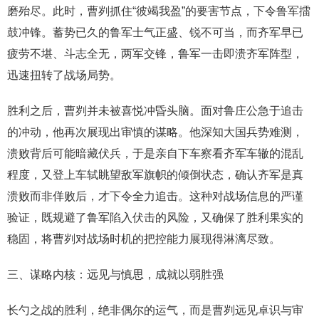
磨殆尽。此时，曹刿抓住“彼竭我盈”的要害节点，下令鲁军擂
鼓冲锋。蓄势已久的鲁军士气正盛、锐不可当，而齐军早已
疲劳不堪、斗志全无，两军交锋，鲁军一击即溃齐军阵型，
迅速扭转了战场局势。
胜利之后，曹刿并未被喜悦冲昏头脑。面对鲁庄公急于追击
的冲动，他再次展现出审慎的谋略。他深知大国兵势难测，
溃败背后可能暗藏伏兵，于是亲自下车察看齐军车辙的混乱
程度，又登上车轼眺望敌军旗帜的倾倒状态，确认齐军是真
溃败而非佯败后，才下令全力追击。这种对战场信息的严谨
验证，既规避了鲁军陷入伏击的风险，又确保了胜利果实的
稳固，将曹刿对战场时机的把控能力展现得淋漓尽致。
三、谋略内核：远见与慎思，成就以弱胜强
长勺之战的胜利，绝非偶尔的运气，而是曹刿远见卓识与审