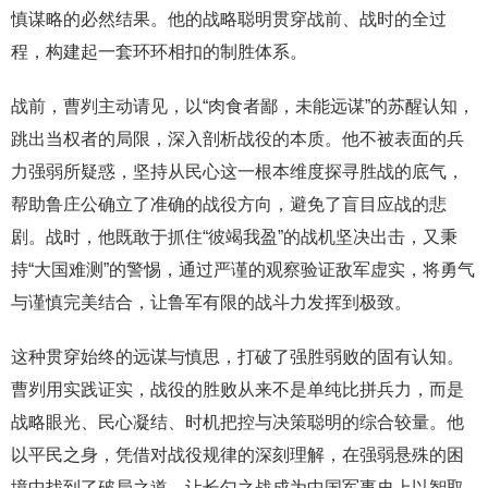
慎谋略的必然结果。他的战略聪明贯穿战前、战时的全过
程，构建起一套环环相扣的制胜体系。
战前，曹刿主动请见，以“肉食者鄙，未能远谋”的苏醒认知，
跳出当权者的局限，深入剖析战役的本质。他不被表面的兵
力强弱所疑惑，坚持从民心这一根本维度探寻胜战的底气，
帮助鲁庄公确立了准确的战役方向，避免了盲目应战的悲
剧。战时，他既敢于抓住“彼竭我盈”的战机坚决出击，又秉
持“大国难测”的警惕，通过严谨的观察验证敌军虚实，将勇气
与谨慎完美结合，让鲁军有限的战斗力发挥到极致。
这种贯穿始终的远谋与慎思，打破了强胜弱败的固有认知。
曹刿用实践证实，战役的胜败从来不是单纯比拼兵力，而是
战略眼光、民心凝结、时机把控与决策聪明的综合较量。他
以平民之身，凭借对战役规律的深刻理解，在强弱悬殊的困
境中找到了破局之道，让长勺之战成为中国军事史上以智取