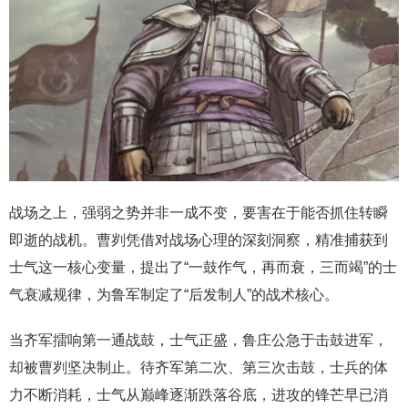
战场之上，强弱之势并非一成不变，要害在于能否抓住转瞬
即逝的战机。曹刿凭借对战场心理的深刻洞察，精准捕获到
士气这一核心变量，提出了“一鼓作气，再而衰，三而竭”的士
气衰减规律，为鲁军制定了“后发制人”的战术核心。
当齐军擂响第一通战鼓，士气正盛，鲁庄公急于击鼓进军，
却被曹刿坚决制止。待齐军第二次、第三次击鼓，士兵的体
力不断消耗，士气从巅峰逐渐跌落谷底，进攻的锋芒早已消