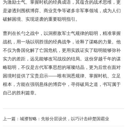
为激励士气、掌握时机的经典成语，其蕴含的战术思维，更
是渗透到围棋博弈、商业竞争等诸多非军事领域，成为人们
破解困境、实现逆袭的重要聪明指引。
曹刿在长勺之战中，以洞察敌军士气规律的聪明，精准掌握
战机，用一场以弱胜强的经典战争，诠释了谋略的力量。他
不仅为鲁国化解了亡国危机，更用实践证实了聪明能够弥补
实力的差距，远见能够改写战役的结局。这份穿越千年的谋
略聪明，不仅是古代军事思想的璀璨结晶，更为后世在面对
困境时提供了宝贵启示——唯有洞悉规律、掌握时机、立足
根本，方能在强弱悬殊的博弈中，寻得破局之道，书写属于
自己的胜利篇章。
上一篇：
城濮智略：先轸分层设伏，以巧计击碎楚国霸业