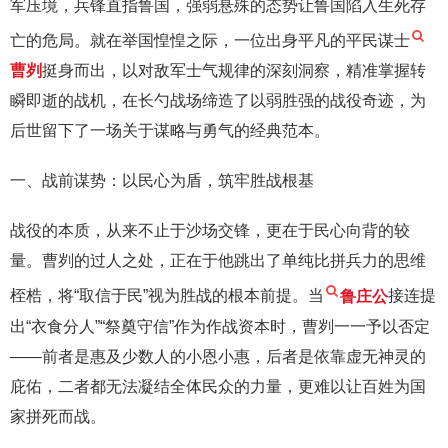
军压境，兵锋直指鲁国，强弱悬殊的态势让鲁国陷入生死存
亡的危局。就在举国惶惶之际，一位出身平凡的平民谋士
曹刿
挺身而出，以对敌军士气规律的深刻洞察，精准掌握转
瞬即逝的战机，在长勺战场缔造了以弱胜强的战役奇迹，为
后世留下了一场关于谋略与勇气的经典范本。
一、战前谋势：以民心为盾，筑牢胜战根基
战役的本质，从来不止于沙场交锋，更在于民心向背的较
量。曹刿的过人之处，正在于他跳出了单纯比拼兵力的思维
桎梏，将“取信于民”视为胜战的根本前提。当
鲁庄公
接连提
出“衣食分人”“祭奠守信”作为作战资本时，曹刿一一予以否定
——前者是惠及少数人的小恩小惠，后者是依靠虚无神灵的
庇佑，二者都无法凝结全体民众的力量，更难以让百姓为国
家拼死而战。