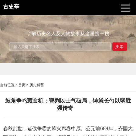
古史亭
了解历史名人及人物故事从这里搜一搜
搜索
当前位置：
首页
>
历史科普
鼓角争鸣藏玄机：曹刿以士气破局，铸就长勺以弱胜
强传奇
春秋乱世，诸侯争霸的烽火席卷中原。公元前684年，齐国大