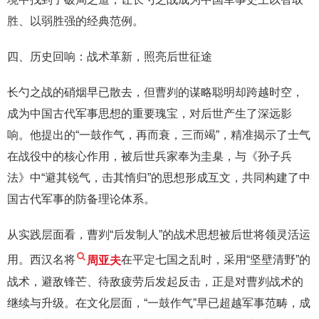
胜、以弱胜强的经典范例。
四、历史回响：战术革新，照亮后世征途
长勺之战的硝烟早已散去，但曹刿的谋略聪明却跨越时空，
成为中国古代军事思想的重要瑰宝，对后世产生了深远影
响。他提出的“一鼓作气，再而衰，三而竭”，精准揭示了士气
在战役中的核心作用，被后世兵家奉为圭臬，与《孙子兵
法》中“避其锐气，击其惰归”的思想形成互文，共同构建了中
国古代军事的防备理论体系。
从实践层面看，曹刿“后发制人”的战术思想被后世将领灵活运
用。西汉名将
周亚夫
在平定七国之乱时，采用“坚壁清野”的
战术，避敌锋芒、待敌疲劳后发起反击，正是对曹刿战术的
继续与升级。在文化层面，“一鼓作气”早已超越军事范畴，成