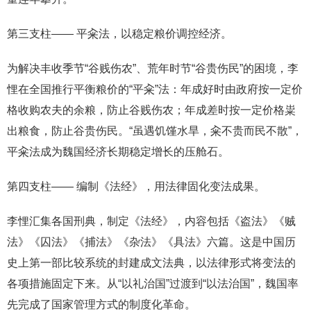
第三支柱—— 平籴法，以稳定粮价调控经济。
为解决丰收季节“谷贱伤农”、荒年时节“谷贵伤民”的困境，李
悝在全国推行平衡粮价的“平籴”法：年成好时由政府按一定价
格收购农夫的余粮，防止谷贱伤农；年成差时按一定价格粜
出粮食，防止谷贵伤民。“虽遇饥馑水旱，籴不贵而民不散”，
平籴法成为魏国经济长期稳定增长的压舱石。
第四支柱—— 编制《法经》，用法律固化变法成果。
李悝汇集各国刑典，制定《法经》，内容包括《盗法》《贼
法》《囚法》《捕法》《杂法》《具法》六篇。这是中国历
史上第一部比较系统的封建成文法典，以法律形式将变法的
各项措施固定下来。从“以礼治国”过渡到“以法治国”，魏国率
先完成了国家管理方式的制度化革命。