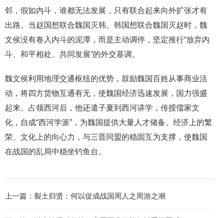
邻，假如内斗，谁都无法发展，只有联合起来向外扩张才有
出路。当赵国想联合魏国灭韩、韩国想联合魏国灭赵时，魏
文侯没有卷入内斗的泥潭，而是主动调停，坚定推行“放弃内
斗、和平相处、共同发展”的外交基调。
魏文侯利用地理交通枢纽的优势，鼓励魏国百姓从事商业活
动，将四方货物互通有无，使魏国经济迅速发展，国力强盛
起来。占领西河后，他还遣子夏到西河讲学，传授儒家文
化，自成“西河学派”，为魏国提供大量人才储备。经济上的繁
荣、文化上的向心力，与三晋同盟的稳固互为支撑，使魏国
在战国的乱局中稳坐钓鱼台。
上一篇：
裂土归贤：何以促成战国周人之周游之潮