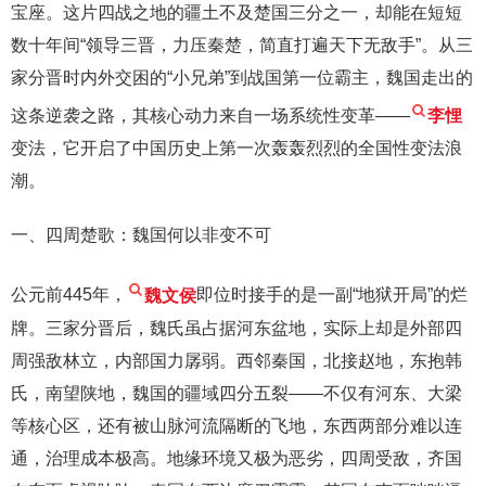
宝座。这片四战之地的疆土不及楚国三分之一，却能在短短
数十年间“领导三晋，力压秦楚，简直打遍天下无敌手”。从三
家分晋时内外交困的“小兄弟”到战国第一位霸主，魏国走出的
这条逆袭之路，其核心动力来自一场系统性变革——
李悝
变法，它开启了中国历史上第一次轰轰烈烈的全国性变法浪
潮。
一、四周楚歌：魏国何以非变不可
公元前445年，
魏文侯
即位时接手的是一副“地狱开局”的烂
牌。三家分晋后，魏氏虽占据河东盆地，实际上却是外部四
周强敌林立，内部国力孱弱。西邻秦国，北接赵地，东抱韩
氏，南望陕地，魏国的疆域四分五裂——不仅有河东、大梁
等核心区，还有被山脉河流隔断的飞地，东西两部分难以连
通，治理成本极高。地缘环境又极为恶劣，四周受敌，齐国