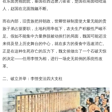
在东面虎视眈眈，秦国在西边磨刀霍霍，楚国在南面咄咄逼
人，赵国在北面觊觎不断。
而在内部，旧贵族把持朝政，世卿世禄制度使大量无能的贵
族子弟占据要职，土地利用率低下，农夫生产积极性严峻不
足。假如不能集中力量挣脱被动挨打的局面，魏国可能还没
来得及登上历史舞台的中心，就在多方的蚕食中迅速消亡。
正是在这种生死存亡的压力下，魏文侯做出了一个石破天惊
的决定——任用李悝为相，进行一场史无前例的系统性改
革。
二、破立并举：李悝变法四大支柱