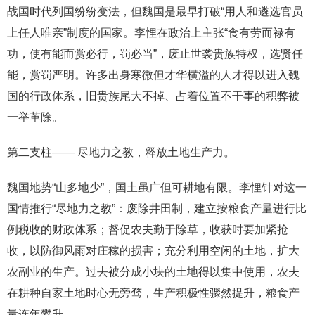
战国时代列国纷纷变法，但魏国是最早打破“用人和遴选官员
上任人唯亲”制度的国家。李悝在政治上主张“食有劳而禄有
功，使有能而赏必行，罚必当”，废止世袭贵族特权，选贤任
能，赏罚严明。许多出身寒微但才华横溢的人才得以进入魏
国的行政体系，旧贵族尾大不掉、占着位置不干事的积弊被
一举革除。
第二支柱—— 尽地力之教，释放土地生产力。
魏国地势“山多地少”，国土虽广但可耕地有限。李悝针对这一
国情推行“尽地力之教”：废除井田制，建立按粮食产量进行比
例税收的财政体系；督促农夫勤于除草，收获时要加紧抢
收，以防御风雨对庄稼的损害；充分利用空闲的土地，扩大
农副业的生产。过去被分成小块的土地得以集中使用，农夫
在耕种自家土地时心无旁骛，生产积极性骤然提升，粮食产
量连年攀升。