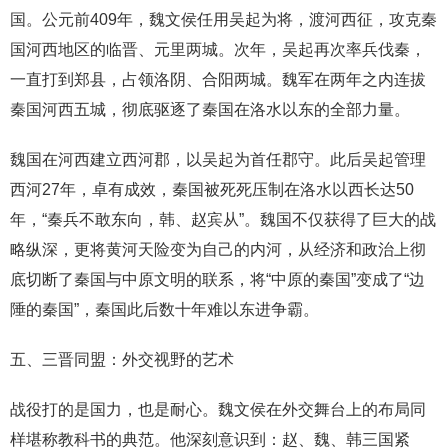
国。公元前409年，魏文侯任用吴起为将，渡河西征，攻克秦
国河西地区的临晋、元里两城。次年，吴起再次率兵伐秦，
一直打到郑县，占领洛阴、合阳两城。魏军在两年之内连拔
秦国河西五城，彻底驱逐了秦国在洛水以东的全部力量。
魏国在河西建立西河郡，以吴起为首任郡守。此后吴起管理
西河27年，卓有成效，秦国被死死压制在洛水以西长达50
年，“秦兵不敢东向，韩、赵宾从”。魏国不仅获得了巨大的战
略纵深，更将黄河天险变为自己的内河，从经济和政治上彻
底切断了秦国与中原文明的联系，将“中原的秦国”变成了“边
陲的秦国”，秦国此后数十年难以东进争霸。
五、三晋同盟：外交视野的艺术
战役打的是国力，也是耐心。魏文侯在外交舞台上的布局同
样堪称教科书的典范。他深刻意识到：赵、魏、韩三国紧