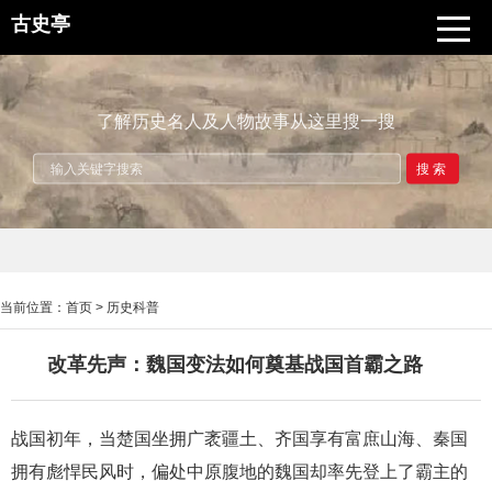
古史亭
了解历史名人及人物故事从这里搜一搜
搜索
当前位置：
首页
>
历史科普
改革先声：魏国变法如何奠基战国首霸之路
战国初年，当楚国坐拥广袤疆土、齐国享有富庶山海、秦国
拥有彪悍民风时，偏处中原腹地的魏国却率先登上了霸主的