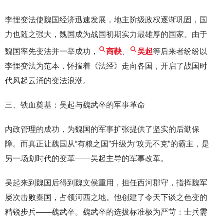
李悝变法使魏国经济迅速发展，地主阶级政权逐渐巩固，国
力也随之强大，魏国成为战国初期实力最雄厚的国家。由于
魏国率先变法并一举成功，
商鞅
、
吴起
等后来者纷纷以
李悝变法为范本，怀揣着《法经》走向各国，开启了战国时
代风起云涌的变法浪潮。
三、铁血奠基：吴起与魏武卒的军事革命
内政管理的成功，为魏国的军事扩张提供了坚实的后勤保
障。而真正让魏国从“有粮之国”升级为“攻无不克”的霸主，是
另一场划时代的变革——吴起主导的军事改革。
吴起来到魏国后得到魏文侯重用，担任西河郡守，指挥魏军
屡次击败秦国，占领河西之地。他创建了令天下谈之色变的
精锐步兵——魏武卒。魏武卒的选拔标准极为严苛：士兵需