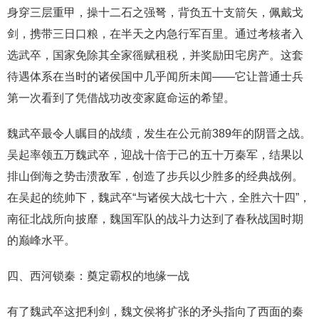
身穿三层重甲，操十二石之强弩，背负五十支箭矢，佩戴戈
剑，携带三日口粮，在半天之内急行军百里。通过考核者入
选武卒，国家免除其全家徭赋租税，并奖励田宅房产。这套
待遇体系在当时的诸侯国中几乎闻所未闻——它让普通士兵
第一次看到了凭借战功改变家庭命运的希望。
魏武卒最令人瞩目的战绩，发生在公元前389年的阴晋之战。
吴起率领五万魏武卒，迎战十倍于己的五十万秦军，结果以
排山倒海之势击溃敌军，创造了步兵以少胜多的经典战例。
在吴起的统帅下，魏武卒“与诸侯大战七十六，全胜六十四”，
南征北战所向披靡，魏国军队的战斗力达到了春秋战国时期
的巅峰水平。
四、西河锁秦：奠定霸权的地缘一战
有了魏武卒这把利剑，魏文侯将扩张的矛头指向了西面的秦