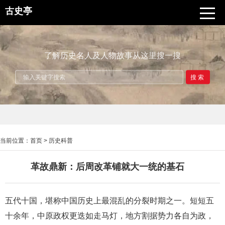
古史亭
了解历史名人及人物故事从这里搜一搜
搜索
当前位置：
首页
>
历史科普
革故鼎新：后周改革铺就大一统的基石
五代十国，堪称中国历史上最混乱的分裂时期之一。短短五
十余年，中原政权更迭如走马灯，地方割据势力各自为政，