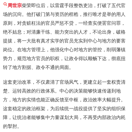
周世宗
柴荣即位后，以雷霆手段整饬吏治，打破了五代官
场的沉疴。他打破门第与资历的桎梏，推行唯才是举的用人
原则，对贪赃枉法的官员严惩不贷，一经查实便罢官问罪，
绝不姑息；对清廉干练、能力突出的人才，不论出身，破格
提拔，将一大批有真才实学的官员充实到中心与地方的要害
岗位。在地方管理上，他强化中心对地方的管控，削弱藩镇
势力，规范地方官员的职权，让政令得以顺畅下达，彻底扭
转了地方割据、政令不通的局面。
这套吏治改革，不仅肃清了官场风气，更建立起一套权责清
楚、运转高效的行政体系。中心的决策能够快速传递到地
方，地方的实情也能正确反馈至中枢，政治效率大幅提升。
这套稳定的政治框架，为后续统一战役提供了坚实的组织保
障，让统治者能够集中力量谋划大局，不再受内部政治内耗
的掣肘。