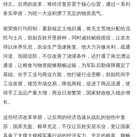
持久。后周的改革，将经济复苏置于核心位置，通过一系列
务实举措，为统一大业积攒了充足的物质底气。
柴荣推行均田制，重新核定土地归属，将无主荒地分配给流
民与士兵，鼓励百姓开垦耕种，同时减轻赋税徭役，让农夫
得以休养生息，农业生产迅速恢复。他大力兴修水利，疏通
河道、加固堤防，不仅改善了浇灌条件，还打通了南北漕运
通道，让粮食与物资能够顺畅运输，为军队后勤保障奠定了
基础。在手工业与商业方面，他打破行业垄断，鼓励民间手
工业发展，规范市场交易，降低商税，促进了商品流通，使
得手工业品产量大增，商业日渐繁荣，国家财政收入稳步增
长。
这些经济改革举措，让后周的经济迅速从战乱的创伤中复
苏，国库充盈、粮草充足，不仅让百姓安居乐业，更让国家
具备了支撑大规模军事行动的经济实力。充足的粮草、顺畅