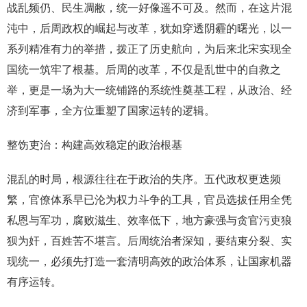
战乱频仍、民生凋敝，统一好像遥不可及。然而，在这片混
沌中，后周政权的崛起与改革，犹如穿透阴霾的曙光，以一
系列精准有力的举措，拨正了历史航向，为后来北宋实现全
国统一筑牢了根基。后周的改革，不仅是乱世中的自救之
举，更是一场为大一统铺路的系统性奠基工程，从政治、经
济到军事，全方位重塑了国家运转的逻辑。
整饬吏治：构建高效稳定的政治根基
混乱的时局，根源往往在于政治的失序。五代政权更迭频
繁，官僚体系早已沦为权力斗争的工具，官员选拔任用全凭
私恩与军功，腐败滋生、效率低下，地方豪强与贪官污吏狼
狈为奸，百姓苦不堪言。后周统治者深知，要结束分裂、实
现统一，必须先打造一套清明高效的政治体系，让国家机器
有序运转。