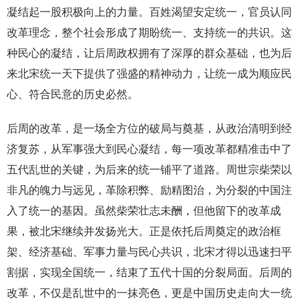
凝结起一股积极向上的力量。百姓渴望安定统一，官员认同
改革理念，整个社会形成了期盼统一、支持统一的共识。这
种民心的凝结，让后周政权拥有了深厚的群众基础，也为后
来北宋统一天下提供了强盛的精神动力，让统一成为顺应民
心、符合民意的历史必然。
后周的改革，是一场全方位的破局与奠基，从政治清明到经
济复苏，从军事强大到民心凝结，每一项改革都精准击中了
五代乱世的关键，为后来的统一铺平了道路。周世宗柴荣以
非凡的魄力与远见，革除积弊、励精图治，为分裂的中国注
入了统一的基因。虽然柴荣壮志未酬，但他留下的改革成
果，被北宋继续并发扬光大。正是依托后周奠定的政治框
架、经济基础、军事力量与民心共识，北宋才得以迅速扫平
割据，实现全国统一，结束了五代十国的分裂局面。后周的
改革，不仅是乱世中的一抹亮色，更是中国历史走向大一统