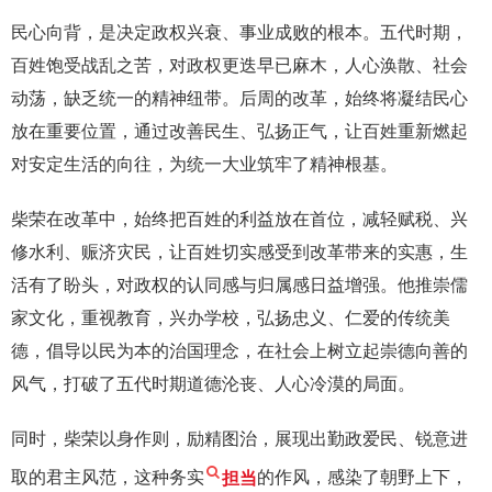
民心向背，是决定政权兴衰、事业成败的根本。五代时期，
百姓饱受战乱之苦，对政权更迭早已麻木，人心涣散、社会
动荡，缺乏统一的精神纽带。后周的改革，始终将凝结民心
放在重要位置，通过改善民生、弘扬正气，让百姓重新燃起
对安定生活的向往，为统一大业筑牢了精神根基。
柴荣在改革中，始终把百姓的利益放在首位，减轻赋税、兴
修水利、赈济灾民，让百姓切实感受到改革带来的实惠，生
活有了盼头，对政权的认同感与归属感日益增强。他推崇儒
家文化，重视教育，兴办学校，弘扬忠义、仁爱的传统美
德，倡导以民为本的治国理念，在社会上树立起崇德向善的
风气，打破了五代时期道德沦丧、人心冷漠的局面。
同时，柴荣以身作则，励精图治，展现出勤政爱民、锐意进
取的君主风范，这种务实
担当
的作风，感染了朝野上下，