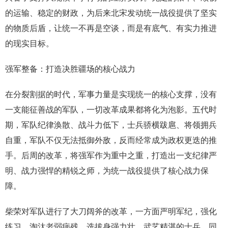
的运输、稳定的财政，为后来北宋发动统一战役提供了坚实
的物质后盾，让统一不再是空谈，而是有底气、有实力推进
的现实目标。
强军整备：打造决胜疆场的核心战力
在分裂割据的时代，军事力量是实现统一的核心支撑，没有
一支能征善战的军队，一切改革成果都将化为泡影。五代时
期，军队纪律涣散、战斗力低下，士兵骄横跋扈、将领拥兵
自重，军队不仅无法抵御外敌，反而经常成为政权更迭的推
手。后周的改革，将强军作为重中之重，打造出一支纪律严
明、战力强悍的精锐之师，为统一战役提供了核心战力保
障。
柴荣对军队进行了大刀阔斧的改革，一方面严明军纪，强化
练习，淘汰老弱病残，选拔身强力壮、武艺精湛的士兵，同