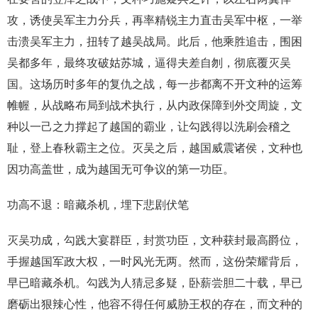
攻，诱使吴军主力分兵，再率精锐主力直击吴军中枢，一举
击溃吴军主力，扭转了越吴战局。此后，他乘胜追击，围困
吴都多年，最终攻破姑苏城，逼得夫差自刎，彻底覆灭吴
国。这场历时多年的复仇之战，每一步都离不开文种的运筹
帷幄，从战略布局到战术执行，从内政保障到外交周旋，文
种以一己之力撑起了越国的霸业，让勾践得以洗刷会稽之
耻，登上春秋霸主之位。灭吴之后，越国威震诸侯，文种也
因功高盖世，成为越国无可争议的第一功臣。
功高不退：暗藏杀机，埋下悲剧伏笔
灭吴功成，勾践大宴群臣，封赏功臣，文种获封最高爵位，
手握越国军政大权，一时风光无两。然而，这份荣耀背后，
早已暗藏杀机。勾践为人猜忌多疑，卧薪尝胆二十载，早已
磨砺出狠辣心性，他容不得任何威胁王权的存在，而文种的