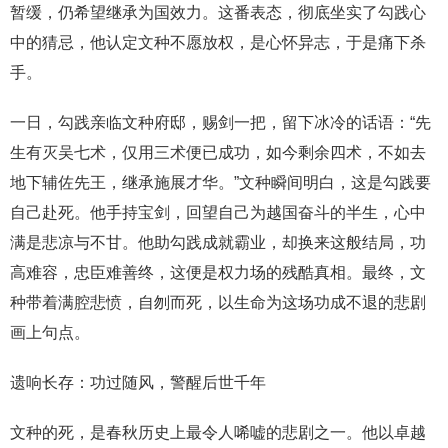
暂缓，仍希望继承为国效力。这番表态，彻底坐实了勾践心
中的猜忌，他认定文种不愿放权，是心怀异志，于是痛下杀
手。
一日，勾践亲临文种府邸，赐剑一把，留下冰冷的话语：“先
生有灭吴七术，仅用三术便已成功，如今剩余四术，不如去
地下辅佐先王，继承施展才华。”文种瞬间明白，这是勾践要
自己赴死。他手持宝剑，回望自己为越国奋斗的半生，心中
满是悲凉与不甘。他助勾践成就霸业，却换来这般结局，功
高难容，忠臣难善终，这便是权力场的残酷真相。最终，文
种带着满腔悲愤，自刎而死，以生命为这场功成不退的悲剧
画上句点。
遗响长存：功过随风，警醒后世千年
文种的死，是春秋历史上最令人唏嘘的悲剧之一。他以卓越