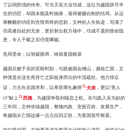
了以弱胜强的传奇。可当灭吴大业功成，这位为越国拼尽半
生的功臣，却因未能及时抽身，落得被赐自刎的结局。从运
筹帷幄的功臣到含恨而终的悲剧，文种的人生轨迹，写满了
功高难自处的无奈，更折射出权力场中，功成不退的致命隐
患，令人千载之后仍觉唏嘘。
危局受命：以智破困局，铸就复国根基
越国兵败于吴的至暗时刻，勾践被困会稽山，濒临亡国，文
种便是在这生死存亡之际挺身而出的中流砥柱。他力排众
议，力主向吴国求和，以卑辞厚礼麻痹
夫差
，更以“美人
计”献上
西施
，为越国争取到喘息之机。在勾践入吴为奴的
三年间，文种坐镇越国，整顿内政、安抚百姓、发展生产，
将越国从亡国边缘一点点拉回正轨，为复国筑牢根基。
待勾践归国，文种更是成为复国大计的核心谋臣。他提出“十