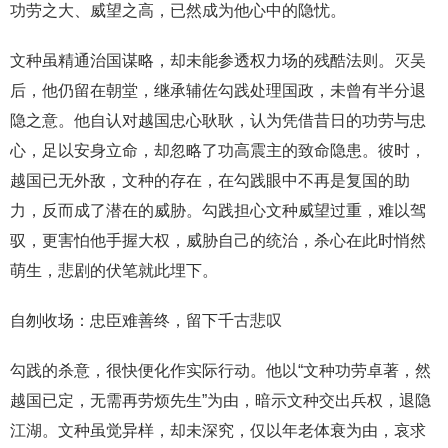
功劳之大、威望之高，已然成为他心中的隐忧。
文种虽精通治国谋略，却未能参透权力场的残酷法则。灭吴
后，他仍留在朝堂，继承辅佐勾践处理国政，未曾有半分退
隐之意。他自认对越国忠心耿耿，认为凭借昔日的功劳与忠
心，足以安身立命，却忽略了功高震主的致命隐患。彼时，
越国已无外敌，文种的存在，在勾践眼中不再是复国的助
力，反而成了潜在的威胁。勾践担心文种威望过重，难以驾
驭，更害怕他手握大权，威胁自己的统治，杀心在此时悄然
萌生，悲剧的伏笔就此埋下。
自刎收场：忠臣难善终，留下千古悲叹
勾践的杀意，很快便化作实际行动。他以“文种功劳卓著，然
越国已定，无需再劳烦先生”为由，暗示文种交出兵权，退隐
江湖。文种虽觉异样，却未深究，仅以年老体衰为由，哀求