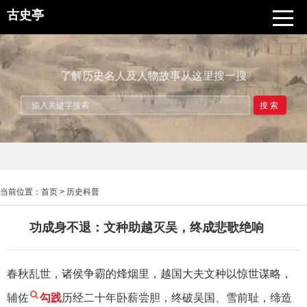
古史亭
了解历史名人及人物故事从这里搜一搜
搜索
当前位置：
首页
>
历史科普
功成身不退：文种助越灭吴，终成悲歌绝响
春秋乱世，诸侯争霸的烽烟里，越国大夫文种以惊世谋略，
辅佐
勾践
历经二十年卧薪尝胆，终破吴国、雪前耻，缔造