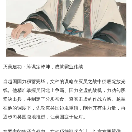
灭吴建功：筹谋定乾坤，成就霸业伟绩
当越国国力积蓄完毕，文种的谋略在灭吴之战中彻底绽放光
线。他精准掌握吴国北上争霸、国力空虚的战机，力劝勾践
坚决出兵，并制定了分步蚕食、避实击虚的作战方略。越军
在他的调度下，先攻克吴国边境重镇，削弱其有生力量，再
逐步向吴国腹地推进，让吴国疲于应对。
在要害的笠泽之战中，文种巧施疑兵之计，以左右两翼佯