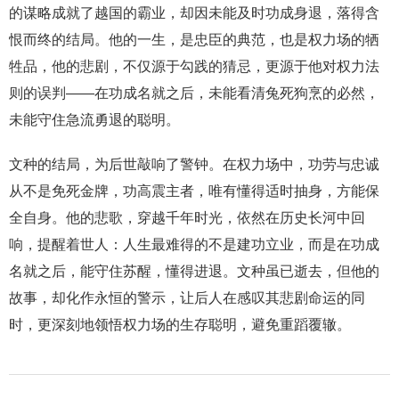
的谋略成就了越国的霸业，却因未能及时功成身退，落得含
恨而终的结局。他的一生，是忠臣的典范，也是权力场的牺
牲品，他的悲剧，不仅源于勾践的猜忌，更源于他对权力法
则的误判——在功成名就之后，未能看清兔死狗烹的必然，
未能守住急流勇退的聪明。
文种的结局，为后世敲响了警钟。在权力场中，功劳与忠诚
从不是免死金牌，功高震主者，唯有懂得适时抽身，方能保
全自身。他的悲歌，穿越千年时光，依然在历史长河中回
响，提醒着世人：人生最难得的不是建功立业，而是在功成
名就之后，能守住苏醒，懂得进退。文种虽已逝去，但他的
故事，却化作永恒的警示，让后人在感叹其悲剧命运的同
时，更深刻地领悟权力场的生存聪明，避免重蹈覆辙。