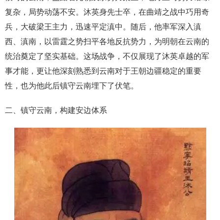
复杂，局势动荡不安。沐英身先士卒，在曲靖之战中巧用奇
兵，大破梁王主力，迅速平定滇中。随后，他率军深入滇
西、滇南，以雷霆之势扫平各地反抗势力，为明朝在云南的
统治奠定了坚实基础。这场战争，不仅展现了沐英卓越的军
事才能，更让他深刻熟悉到云南对于王朝边疆稳定的重要
性，也为他此后镇守云南埋下了伏笔。
二、镇守云南，构建安边体系