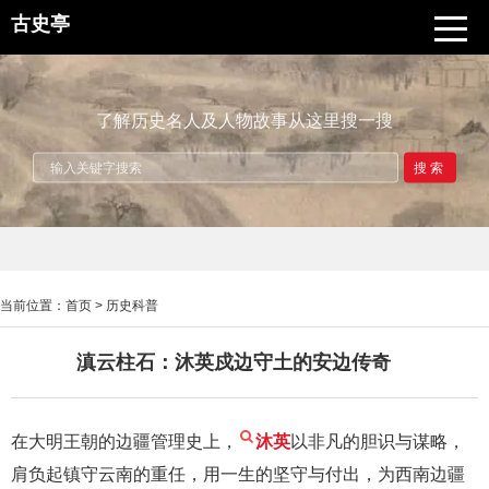
古史亭
了解历史名人及人物故事从这里搜一搜
搜索
当前位置：
首页
>
历史科普
滇云柱石：沐英戍边守土的安边传奇
在大明王朝的边疆管理史上，
沐英
以非凡的胆识与谋略，
肩负起镇守云南的重任，用一生的坚守与付出，为西南边疆