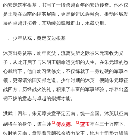
的安定筑牢根基，书写了一段跨越百年的安边传奇。他不仅
是王朝在西南的结实屏障，更是促进民族融合、推动区域发
展的卓越开拓者，其功绩如巍峨群山，永载史册。
一、少年从戎，奠定安边根基
沐英出身贫寒，幼年丧父，流离失所之际被朱元璋收为义
子，从此开启了与朱明王朝命运交织的人生。在朱元璋的悉
心栽培下，他自幼习武修文，不仅练就了一身过硬的军事本
领，更深谙治国安邦之道。少年时期的沐英，便随朱元璋征
战四方，历经战火洗礼，积累了丰富的军事经验，培养出坚
韧不拔的意志与卓越的指挥才能。
洪武十四年，朱元璋决意平定云南，统一全国。沐英以征南
副将军的身份，随主帅
傅友德
、
蓝玉
率军三十万南下。
彼时的云南，盘踞着元朝残余势力梁王，地方土司势力错综