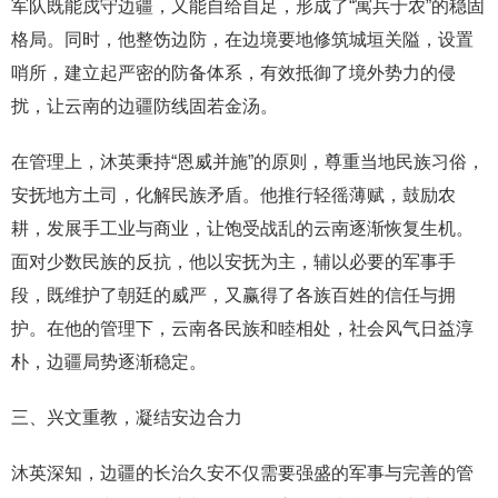
军队既能戍守边疆，又能自给自足，形成了“寓兵于农”的稳固
格局。同时，他整饬边防，在边境要地修筑城垣关隘，设置
哨所，建立起严密的防备体系，有效抵御了境外势力的侵
扰，让云南的边疆防线固若金汤。
在管理上，沐英秉持“恩威并施”的原则，尊重当地民族习俗，
安抚地方土司，化解民族矛盾。他推行轻徭薄赋，鼓励农
耕，发展手工业与商业，让饱受战乱的云南逐渐恢复生机。
面对少数民族的反抗，他以安抚为主，辅以必要的军事手
段，既维护了朝廷的威严，又赢得了各族百姓的信任与拥
护。在他的管理下，云南各民族和睦相处，社会风气日益淳
朴，边疆局势逐渐稳定。
三、兴文重教，凝结安边合力
沐英深知，边疆的长治久安不仅需要强盛的军事与完善的管