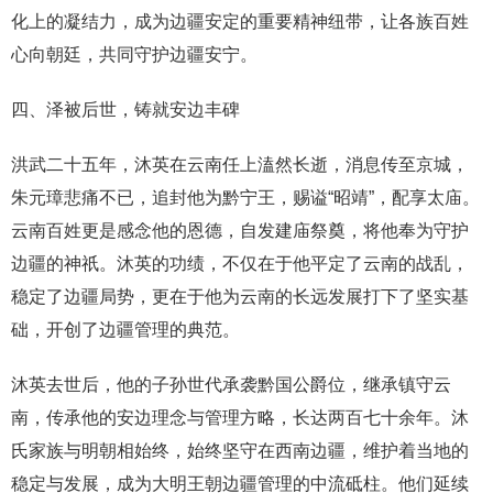
化上的凝结力，成为边疆安定的重要精神纽带，让各族百姓
心向朝廷，共同守护边疆安宁。
四、泽被后世，铸就安边丰碑
洪武二十五年，沐英在云南任上溘然长逝，消息传至京城，
朱元璋悲痛不已，追封他为黔宁王，赐谥“昭靖”，配享太庙。
云南百姓更是感念他的恩德，自发建庙祭奠，将他奉为守护
边疆的神祇。沐英的功绩，不仅在于他平定了云南的战乱，
稳定了边疆局势，更在于他为云南的长远发展打下了坚实基
础，开创了边疆管理的典范。
沐英去世后，他的子孙世代承袭黔国公爵位，继承镇守云
南，传承他的安边理念与管理方略，长达两百七十余年。沐
氏家族与明朝相始终，始终坚守在西南边疆，维护着当地的
稳定与发展，成为大明王朝边疆管理的中流砥柱。他们延续