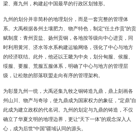
梁、雍九州，构建起中国最早的行政区划雏形。
九州的划分并非简朴的地理划分，而是一套完整的管理体
系。大禹根据各州土壤肥力、物产特色，制定“任土作贡”的贡
赋制度：青州贡盐、扬州贡铜，各地按等级向中心进贡，同
时利用黄河、济水等水系构建运输网络，强化了中心与地方
的经济联结。此外，他还以王畿为中央，划分甸服、侯服、
绥服、要服、荒服五服体系，明确了中心与地方的管理层
级，让松散的部落联盟走向有序的管理架构。
为彰显九州一统，大禹还集九牧之铜铸造九鼎，鼎上刻画各
州山川、物产与奇珍，使九鼎成为国家权力的象征，“定鼎”自
此成为建立政权的代名词。九州的划定与九鼎的铸造，不仅
确立了华夏文明的地理边界，更让“天下一体”的观念深入人
心，成为后世“中国”疆域认同的源头。