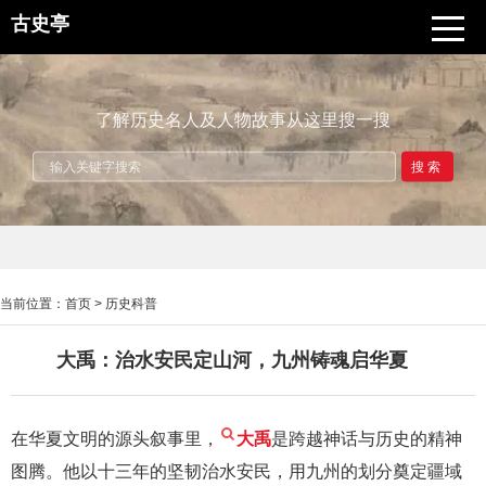
古史亭
了解历史名人及人物故事从这里搜一搜
搜索
当前位置：
首页
>
历史科普
大禹：治水安民定山河，九州铸魂启华夏
在华夏文明的源头叙事里，
大禹
是跨越神话与历史的精神
图腾。他以十三年的坚韧治水安民，用九州的划分奠定疆域