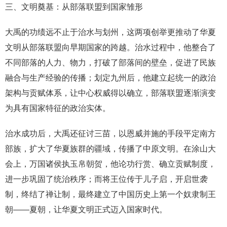
三、文明奠基：从部落联盟到国家雏形
大禹的功绩远不止于治水与划州，这两项创举更推动了华夏
文明从部落联盟向早期国家的跨越。治水过程中，他整合了
不同部落的人力、物力，打破了部落间的壁垒，促进了民族
融合与生产经验的传播；划定九州后，他建立起统一的政治
架构与贡赋体系，让中心权威得以确立，部落联盟逐渐演变
为具有国家特征的政治实体。
治水成功后，大禹还征讨三苗，以恩威并施的手段平定南方
部族，扩大了华夏族群的疆域，传播了中原文明。在涂山大
会上，万国诸侯执玉帛朝贺，他论功行赏、确立贡赋制度，
进一步巩固了统治秩序；而将王位传于儿子启，开启世袭
制，终结了禅让制，最终建立了中国历史上第一个奴隶制王
朝——夏朝，让华夏文明正式迈入国家时代。