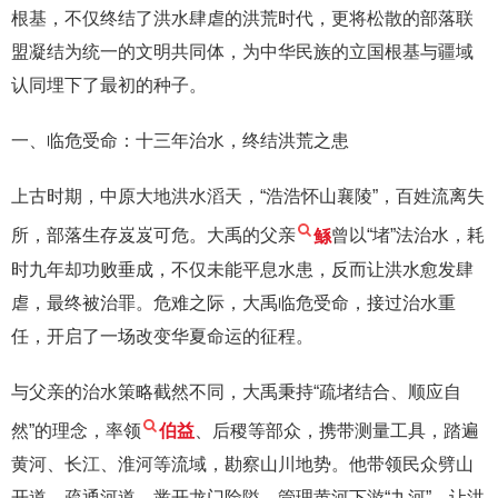
根基，不仅终结了洪水肆虐的洪荒时代，更将松散的部落联
盟凝结为统一的文明共同体，为中华民族的立国根基与疆域
认同埋下了最初的种子。
一、临危受命：十三年治水，终结洪荒之患
上古时期，中原大地洪水滔天，“浩浩怀山襄陵”，百姓流离失
所，部落生存岌岌可危。大禹的父亲
鲧
曾以“堵”法治水，耗
时九年却功败垂成，不仅未能平息水患，反而让洪水愈发肆
虐，最终被治罪。危难之际，大禹临危受命，接过治水重
任，开启了一场改变华夏命运的征程。
与父亲的治水策略截然不同，大禹秉持“疏堵结合、顺应自
然”的理念，率领
伯益
、后稷等部众，携带测量工具，踏遍
黄河、长江、淮河等流域，勘察山川地势。他带领民众劈山
开道、疏通河道，凿开龙门险隘，管理黄河下游“九河”，让洪