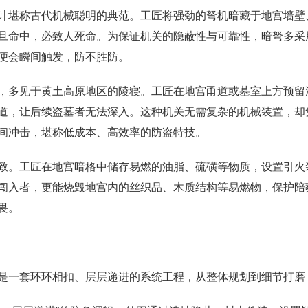
计堪称古代机械聪明的典范。工匠将强劲的弩机暗藏于地宫墙壁
旦命中，必致人死命。为保证机关的隐蔽性与可靠性，暗弩多采
便会瞬间触发，防不胜防。
，多见于黄土高原地区的陵寝。工匠在地宫甬道或墓室上方预留
道，让后续盗墓者无法深入。这种机关无需复杂的机械装置，却
间冲击，堪称低成本、高效率的防盗特技。
致。工匠在地宫暗格中储存易燃的油脂、硫磺等物质，设置引火
闯入者，更能烧毁地宫内的丝织品、木质结构等易燃物，保护陪
畏。
是一套环环相扣、层层递进的系统工程，从整体规划到细节打磨