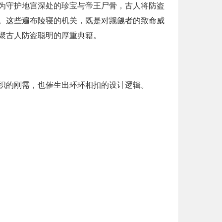
为守护地宫深处的珍宝与帝王尸骨，古人将防盗
。这些遍布陵寝的机关，既是对觊觎者的致命威
聚古人防盗聪明的厚重典籍。
织的刚需，也催生出环环相扣的设计逻辑。