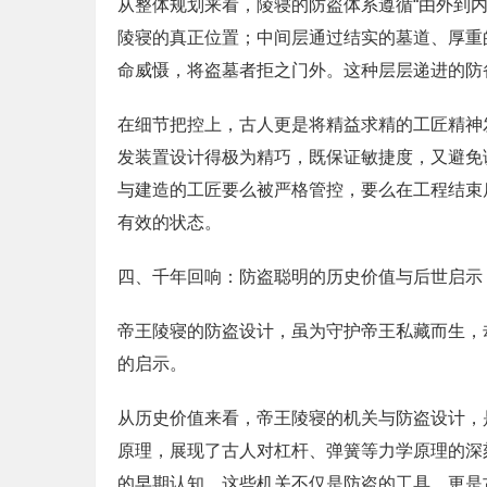
从整体规划来看，陵寝的防盗体系遵循“由外到
陵寝的真正位置；中间层通过结实的墓道、厚重
命威慑，将盗墓者拒之门外。这种层层递进的防
在细节把控上，古人更是将精益求精的工匠精神
发装置设计得极为精巧，既保证敏捷度，又避免
与建造的工匠要么被严格管控，要么在工程结束
有效的状态。
四、千年回响：防盗聪明的历史价值与后世启示
帝王陵寝的防盗设计，虽为守护帝王私藏而生，
的启示。
从历史价值来看，帝王陵寝的机关与防盗设计，
原理，展现了古人对杠杆、弹簧等力学原理的深
的早期认知。这些机关不仅是防盗的工具，更是