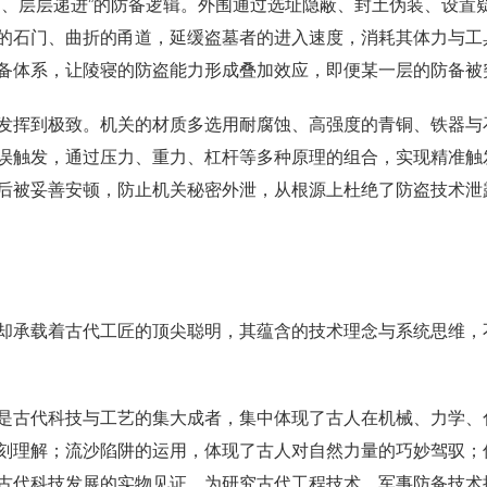
内、层层递进”的防备逻辑。外围通过选址隐蔽、封土伪装、设置
的石门、曲折的甬道，延缓盗墓者的进入速度，消耗其体力与工
备体系，让陵寝的防盗能力形成叠加效应，即便某一层的防备被
发挥到极致。机关的材质多选用耐腐蚀、高强度的青铜、铁器与
误触发，通过压力、重力、杠杆等多种原理的组合，实现精准触
后被妥善安顿，防止机关秘密外泄，从根源上杜绝了防盗技术泄
却承载着古代工匠的顶尖聪明，其蕴含的技术理念与系统思维，
是古代科技与工艺的集大成者，集中体现了古人在机械、力学、
刻理解；流沙陷阱的运用，体现了古人对自然力量的巧妙驾驭；
古代科技发展的实物见证，为研究古代工程技术、军事防备技术