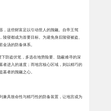
器，这些财富足以引动世人的觊觎。自帝王驾
，陵寝都成为首要目标。为避免身后陵寝被盗、
若金汤的防备体系。
埋下防盗伏笔，多选在地势险要、隐蔽难寻的深
墓者进入的速度；而地宫核心区域，则以精巧的
盗墓者的觊觎之心。
列兼具致命性与精巧性的防备装置，让地宫成为