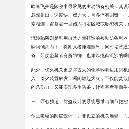
暗弩飞矢是陵寝中最常见的主动防备机关，其设
忽然射出，速度快、威力大，且多淬有剧毒，一
索相连，盗墓者一旦踏入特定区域或触碰机关，
流沙陷阱则是利用自然力量打造的被动防备利器
瞬间倾泻而下，将闯入者掩埋窒息，同时堵塞通
备，即便盗墓者有所防御，也难以抵御流沙的瞬
此外，伏火机关更是将古人的化学聪明运用到极
入，引火装置触发，瞬间燃起大火，不仅能焚毁
的杀伤力，又能实现多重防备，让盗墓者望而生
三、匠心独运：防盗设计的系统思维与细节把控
帝王陵寝的防盗设计，并非孤立的机关堆砌，而