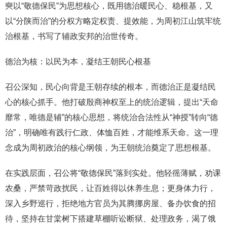
奭以“敬德保民”为思想核心，既用德治暖民心、稳根基，又
以“分陕而治”的分权方略定权责、提效能，为周初江山筑牢统
治根基，书写了辅政安邦的治世传奇。
德治为核：以民为本，凝结王朝民心根基
召公深知，民心向背是王朝存续的根本，而德治正是凝结民
心的核心抓手。他打破殷商神权至上的统治逻辑，提出“天命
靡常，唯德是辅”的核心思想，将统治合法性从“神授”转向“德
治”，明确唯有践行仁政、体恤百姓，才能维系天命。这一理
念成为周初政治的核心纲领，为王朝统治奠定了思想根基。
在实践层面，召公将“敬德保民”落到实处。他轻徭薄赋，劝课
农桑，严禁苛政扰民，让百姓得以休养生息；更身体力行，
深入乡野巡行，拒绝地方官员为其腾挪房屋、备办饮食的招
待，坚持在甘棠树下搭建草棚听讼断狱、处理政务，渴了饿