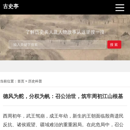
古史亭
了解历史名人及人物故事从这里搜一搜
搜索
当前位置：
首页
>
历史科普
德风为舵，分权为帆：召公治世，筑牢周初江山根基
西周初年，武王驾崩，成王年幼，新生的王朝面临殷商遗民
反抗、诸侯观望、疆域难治的重重困局。在此危局中，召公