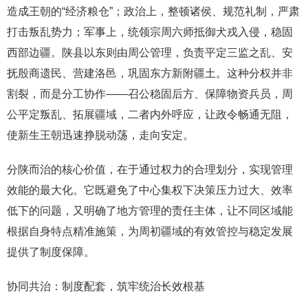
造成王朝的“经济粮仓”；政治上，整顿诸侯、规范礼制，严肃
打击叛乱势力；军事上，统领宗周六师抵御犬戎入侵，稳固
西部边疆。陕县以东则由周公管理，负责平定三监之乱、安
抚殷商遗民、营建洛邑，巩固东方新附疆土。这种分权并非
割裂，而是分工协作——召公稳固后方、保障物资兵员，周
公平定叛乱、拓展疆域，二者内外呼应，让政令畅通无阻，
使新生王朝迅速挣脱动荡，走向安定。
分陕而治的核心价值，在于通过权力的合理划分，实现管理
效能的最大化。它既避免了中心集权下决策压力过大、效率
低下的问题，又明确了地方管理的责任主体，让不同区域能
根据自身特点精准施策，为周初疆域的有效管控与稳定发展
提供了制度保障。
协同共治：制度配套，筑牢统治长效根基