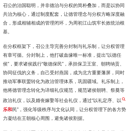
召公的治国聪明，并非德治与分权的简朴叠加，而是以协同
共治为核心，通过制度配套，让德管理念与分权方略深度融
合，形成相辅相成的管理闭环，为周初江山筑牢长效统治根
基。
在分权框架下，召公主导完善分封制与礼乐制，让分权管理
有章可循。分封制上，他打破血缘唯一标准，提出“以德任
侯”，要求诸侯践行“敬德保民”，承担保卫王室、朝聘纳贡、
协同征伐的义务，自己受封燕国，成为北方重要藩屏，同时
推动军事联盟转化为政治管理体系，巩固疆域。礼乐制上，
他将德管理念转化为详细礼仪规范，规范诸侯朝聘、祭奠等
政治礼仪，以及婚丧嫁娶等社会礼仪，通过“以礼定序、以
乐和
民”，强化等级秩序与文化认同，让分权管理下的各方势
力凝结在王朝核心周围，避免诸侯割据。