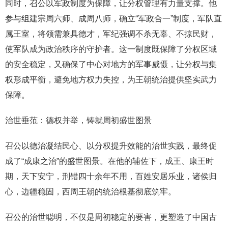
同时，召公以军政制度为保障，让分权管理有力量支撑。他
参与组建宗周六师、成周八师，确立“军政合一”制度，军队直
属王室，将领需兼具德才，军纪强调不杀无辜、不掠民财，
使军队成为政治秩序的守护者。这一制度既保障了分权区域
的安全稳定，又确保了中心对地方的军事威慑，让分权与集
权形成平衡，避免地方权力失控，为王朝统治提供坚实武力
保障。
治世垂范：德权并举，铸就周初盛世图景
召公以德治凝结民心、以分权提升效能的治世实践，最终促
成了“成康之治”的盛世图景。在他的辅佐下，成王、康王时
期，天下安宁，刑错四十余年不用，百姓安居乐业，诸侯归
心，边疆稳固，西周王朝的统治根基彻底筑牢。
召公的治世聪明，不仅是周初稳定的要害，更塑造了中国古