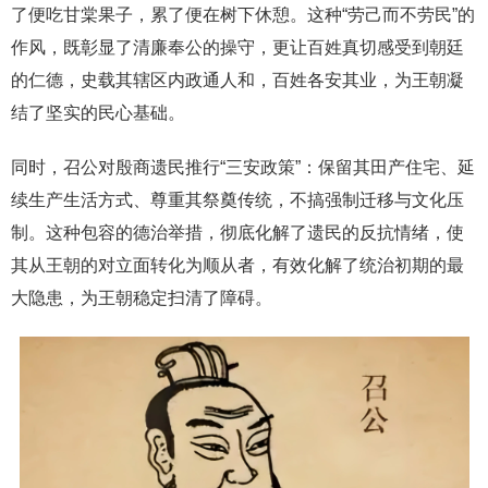
了便吃甘棠果子，累了便在树下休憩。这种“劳己而不劳民”的
作风，既彰显了清廉奉公的操守，更让百姓真切感受到朝廷
的仁德，史载其辖区内政通人和，百姓各安其业，为王朝凝
结了坚实的民心基础。
同时，召公对殷商遗民推行“三安政策”：保留其田产住宅、延
续生产生活方式、尊重其祭奠传统，不搞强制迁移与文化压
制。这种包容的德治举措，彻底化解了遗民的反抗情绪，使
其从王朝的对立面转化为顺从者，有效化解了统治初期的最
大隐患，为王朝稳定扫清了障碍。