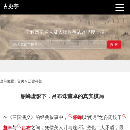
古史亭
了解历史名人及人物故事从这里搜一搜
搜索
当前位置：
首页
>
历史科普
貂蝉虚影下，吕布诛董卓的真实棋局
在《三国演义》的经典叙事中，
貂蝉
以“闭月”之姿周旋于
董卓
与
吕布
之间，凭借美人计与连环计激化二人矛盾，最