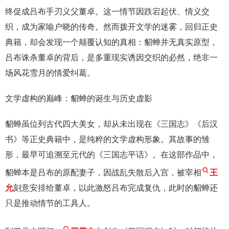
终促成吕布手刃义父董卓。这一情节因跌宕起伏、情义交
织，成为家喻户晓的传奇。然而拨开文学的迷雾，回归正史
典籍，却会发现一个颠覆认知的真相：貂蝉并无真实原型，
吕布诛杀董卓的背后，是多重现实诱因交织的必然，绝非一
场风花雪月的情爱纠葛。
文学虚构的巅峰：貂蝉的诞生与历史虚影
貂蝉虽位列古代四大美女，却从未出现在《三国志》《后汉
书》等正史典籍中，是纯粹的文学虚构形象。其故事的雏
形，最早可追溯至元代的《三国志平话》。在这部作品中，
貂蝉本是吕布的原配妻子，因战乱失散后入宫，被宰相
王
允
刻意安排给董卓，以此激怒吕布完成复仇，此时的貂蝉还
只是推动情节的工具人。