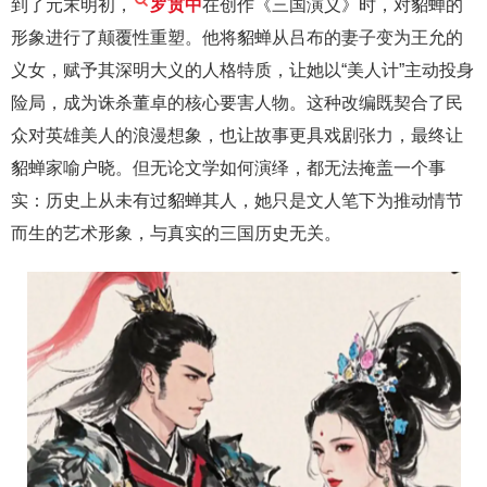
到了元末明初，
罗贯中
在创作《三国演义》时，对貂蝉的
形象进行了颠覆性重塑。他将貂蝉从吕布的妻子变为王允的
义女，赋予其深明大义的人格特质，让她以“美人计”主动投身
险局，成为诛杀董卓的核心要害人物。这种改编既契合了民
众对英雄美人的浪漫想象，也让故事更具戏剧张力，最终让
貂蝉家喻户晓。但无论文学如何演绎，都无法掩盖一个事
实：历史上从未有过貂蝉其人，她只是文人笔下为推动情节
而生的艺术形象，与真实的三国历史无关。