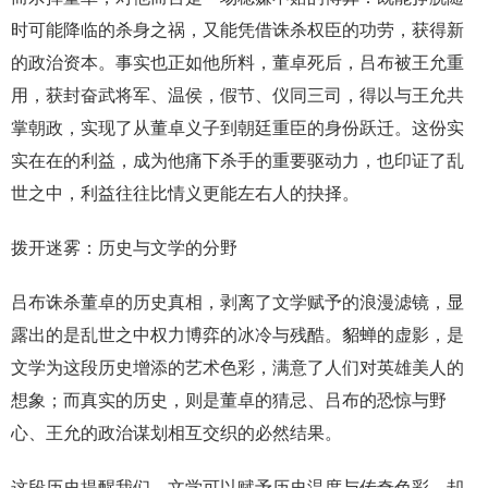
时可能降临的杀身之祸，又能凭借诛杀权臣的功劳，获得新
的政治资本。事实也正如他所料，董卓死后，吕布被王允重
用，获封奋武将军、温侯，假节、仪同三司，得以与王允共
掌朝政，实现了从董卓义子到朝廷重臣的身份跃迁。这份实
实在在的利益，成为他痛下杀手的重要驱动力，也印证了乱
世之中，利益往往比情义更能左右人的抉择。
拨开迷雾：历史与文学的分野
吕布诛杀董卓的历史真相，剥离了文学赋予的浪漫滤镜，显
露出的是乱世之中权力博弈的冰冷与残酷。貂蝉的虚影，是
文学为这段历史增添的艺术色彩，满意了人们对英雄美人的
想象；而真实的历史，则是董卓的猜忌、吕布的恐惊与野
心、王允的政治谋划相互交织的必然结果。
这段历史提醒我们，文学可以赋予历史温度与传奇色彩，却