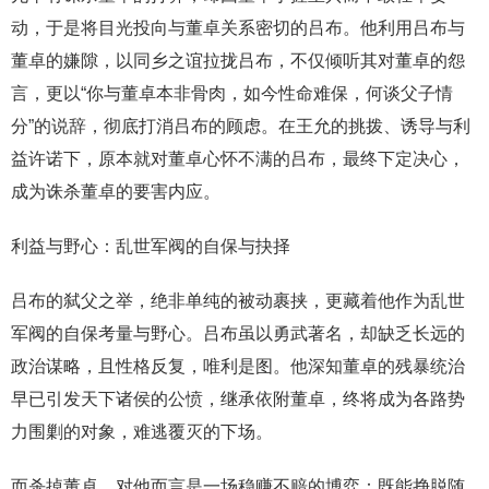
动，于是将目光投向与董卓关系密切的吕布。他利用吕布与
董卓的嫌隙，以同乡之谊拉拢吕布，不仅倾听其对董卓的怨
言，更以“你与董卓本非骨肉，如今性命难保，何谈父子情
分”的说辞，彻底打消吕布的顾虑。在王允的挑拨、诱导与利
益许诺下，原本就对董卓心怀不满的吕布，最终下定决心，
成为诛杀董卓的要害内应。
利益与野心：乱世军阀的自保与抉择
吕布的弑父之举，绝非单纯的被动裹挟，更藏着他作为乱世
军阀的自保考量与野心。吕布虽以勇武著名，却缺乏长远的
政治谋略，且性格反复，唯利是图。他深知董卓的残暴统治
早已引发天下诸侯的公愤，继承依附董卓，终将成为各路势
力围剿的对象，难逃覆灭的下场。
而杀掉董卓，对他而言是一场稳赚不赔的博弈：既能挣脱随