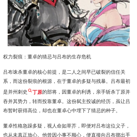
权力裂痕：董卓的猜忌与吕布的生存危机
吕布诛杀董卓的核心前提，是二人之间早已破裂的信任关
系，而这份裂痕的根源，在于董卓的多疑与残暴。吕布最初
是并州刺史
丁原
的部将，因董卓的利诱，亲手斩杀丁原并
吞并其势力，转而投靠董卓。这份弑主投诚的经历，虽让吕
布暂时获得高位，却也在董卓心中埋下了猜忌的种子。
董卓性格急躁多疑，视人命如草芥，即便对吕布这位义子，
也从未真正放心。他曾因小事不顺心，便直接向吕布掷出手