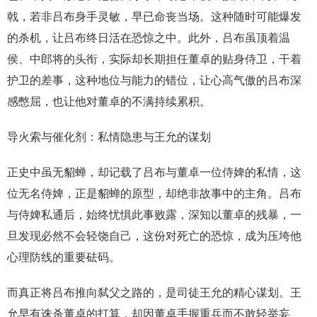
戟，若非吕布身手灵敏，早已命丧当场。这种随时可能爆发
的杀机，让吕布终日活在恐惊之中。此外，吕布虽顶着温
侯、中郎将的头衔，实际却长期担任董卓的贴身侍卫，干着
护卫的差事，这种地位与能力的错位，让心高气傲的吕布深
感憋屈，也让他对董卓的不满持续累积。
导火索与催化剂：私情隐患与王允的谋划
正史中虽无貂蝉，却记载了吕布与董卓一位侍婢的私情，这
位无名侍婢，正是貂蝉的原型，却绝非故事中的主角。吕布
与侍婢私通后，始终忧惧此事败露，深知以董卓的残暴，一
旦发现必然不会轻饶自己，这份对死亡的恐惊，成为压垮他
心理防线的重要砝码。
而真正将吕布推向弑父之路的，是司徒王允的精心谋划。王
允早有诛杀董卓的打算，却因董卓手握重兵而不敢轻举妄