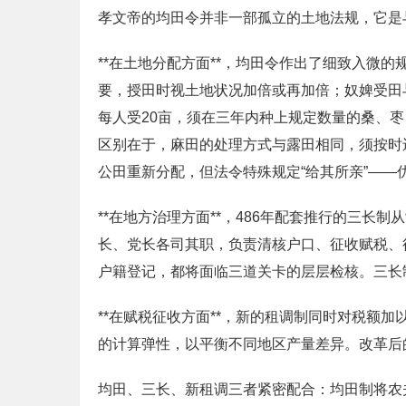
孝文帝的均田令并非一部孤立的土地法规，它是
**在土地分配方面**，均田令作出了细致入微的
要，授田时视土地状况加倍或再加倍；奴婢受田与
每人受20亩，须在三年内种上规定数量的桑、枣
区别在于，麻田的处理方式与露田相同，须按时
公田重新分配，但法令特殊规定“给其所亲”—
**在地方治理方面**，486年配套推行的三
长、党长各司其职，负责清核户口、征收赋税、
户籍登记，都将面临三道关卡的层层检核。三长
**在赋税征收方面**，新的租调制同时对税额
的计算弹性，以平衡不同地区产量差异。改革后
均田、三长、新租调三者紧密配合：均田制将农