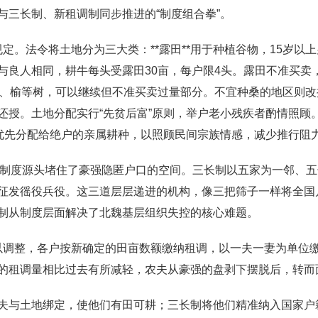
与三长制、新租调制同步推进的“制度组合拳”。
规定。法令将土地分为三大类：**露田**用于种植谷物，15岁以
良人相同，耕牛每头受露田30亩，每户限4头。露田不准买卖，
、榆等树，可以继续但不准买卖过量部分。不宜种桑的地区则改授*
还授。土地分配实行“先贫后富”原则，举户老小残疾者酌情照顾
—优先分配给绝户的亲属耕种，以照顾民间宗族情感，减少推行阻
长制从制度源头堵住了豪强隐匿户口的空间。三长制以五家为一邻
征发徭役兵役。这三道层层递进的机构，像三把筛子一样将全国
制从制度层面解决了北魏基层组织失控的核心难题。
加以调整，各户按新确定的田亩数额缴纳租调，以一夫一妻为单
的租调量相比过去有所减轻，农夫从豪强的盘剥下摆脱后，转而
夫与土地绑定，使他们有田可耕；三长制将他们精准纳入国家户