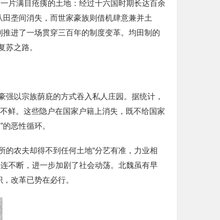
是一片满目疮痍的土地：经过十六国时期长达百余
从田垄间消失，而世家豪族则借机肆意兼并土
制推进了一场贯穿三百年的制度变革。均田制的
复苏之路。
豪强以宗族荫庇的方式吞入私人庄园。据统计，
见不鲜。这些隐户在国家户籍上消失，既不给国家
”的恶性循环。
所的农夫却得不到任何土地“分艺有准，力业相
接连不断，进一步加剧了社会动荡。北魏虽有早
织，改革已势在必行。