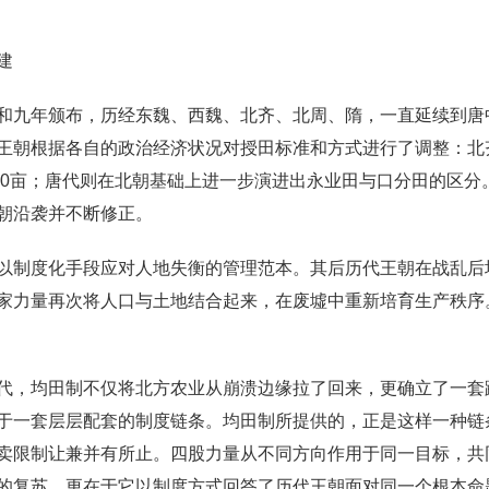
建
和九年颁布，历经东魏、西魏、北齐、北周、隋，一直延续到唐中
朝根据各自的政治经济状况对授田标准和方式进行了调整：北齐授
140亩；唐代则在北朝基础上进一步演进出永业田与口分田的区
朝沿袭并不断修正。
以制度化手段应对人地失衡的管理范本。其后历代王朝在战乱后
家力量再次将人口与土地结合起来，在废墟中重新培育生产秩序
代，均田制不仅将北方农业从崩溃边缘拉了回来，更确立了一套
于一套层层配套的制度链条。均田制所提供的，正是这样一种链
卖限制让兼并有所止。四股力量从不同方向作用于同一目标，共
的复苏，更在于它以制度方式回答了历代王朝面对同一个根本命