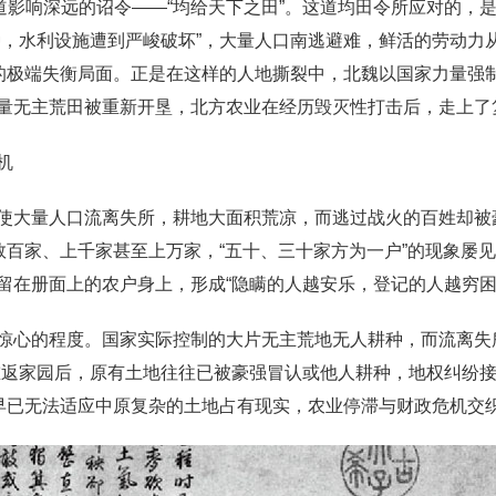
道影响深远的诏令——“均给天下之田”。这道均田令所应对的，
种，水利设施遭到严峻破坏”，大量人口南逃避难，鲜活的劳动力
”的极端失衡局面。正是在这样的人地撕裂中，北魏以国家力量强
量无主荒田被重新开垦，北方农业在经历毁灭性打击后，走上了
机
使大量人口流离失所，耕地大面积荒凉，而逃过战火的百姓却被
数百家、上千家甚至上万家，“五十、三十家方为一户”的现象屡
留在册面上的农户身上，形成“隐瞒的人越安乐，登记的人越穷困
惊心的程度。国家实际控制的大片无主荒地无人耕种，而流离失
重返家园后，原有土地往往已被豪强冒认或他人耕种，地权纠纷
式早已无法适应中原复杂的土地占有现实，农业停滞与财政危机交