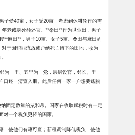
上男子受40亩，女子受20亩，考虑到休耕轮作的需
年老或身死须还官。**桑田**作为世业田，男子
*麻田**，男子10亩、女子5亩。桑田与麻田的
。对于因犯罪流放或户绝死亡留下的田地，收为
力。
、五邻为一里、五里为一党，层层设官，邻长、里
户口逐一清查入册。此后任何一家一户想要逃脱
位缴纳固定数量的粟和帛。国家在收取赋税时有一定
面对一个税负更轻的国家。
籍，使他们有籍可查；新租调制降低税负，使他