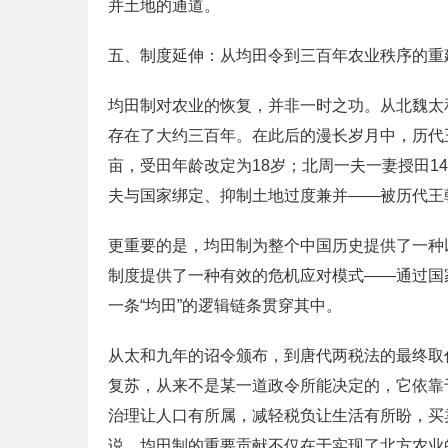
并土地的通道。
五、制度延伸：从均田令到三百年农业秩序的重
均田制对农业的恢复，并非一时之功。从北魏太
存在了大约三百年。在此后的漫长岁月中，历代王
亩，受田年龄改定为18岁；北周一夫一妻授田
夫与国家绑定、抑制土地过度兼并——被历代王
更重要的是，均田制为整个中国历史提供了一种
制度提供了一种有效的危机应对模式——通过国
一条“均田”的逻辑链条贯穿其中。
从太和九年的诏令颁布，到唐代两税法的最终取
复苏，从来不是某一道政令所能决定的，它依靠
治理让人口有所属，减轻税负让生活有所盼，买
说，均田制的重要贡献不仅在于实现了北方农业