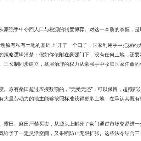
从豪强手中夺回人口与税源的制度博弈。对这一本质的掌握，是
触动原有私有土地的基础上”开了一个口子：国家利用手中把握的
的策略逻辑清楚：假如你依附在豪强门下，没有任何土地，还要
。三长制同步建立，基层治理的权力从豪强手中收归国家任命的
度。原有桑田超过应授数额的，“无受无还”，可以保留，超额部
有大量劳动力的地主能够按照标准获得更多土地，在承认其既有
。露田、麻田严禁买卖，从源头上封死了豪门通过市场交易进一
既给予了一定灵活空间，又果断防止无限扩张。这些法令结合三