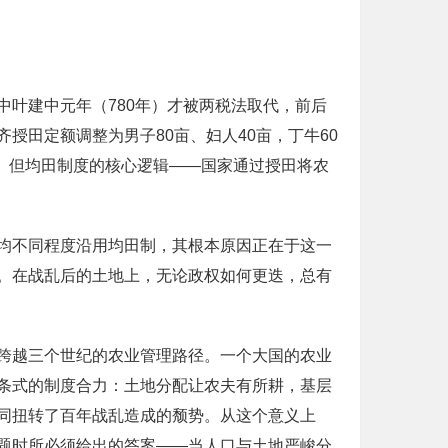
叶建中元年（780年）才被两税法取代，前后
田定额调整为男子80亩、妇人40亩，丁牛60
分。但均田制度的核心逻辑——国家通过授田将农
均不同程度沿用均田制，其根本原因正在于这一
。在战乱后的土地上，无论政权如何更迭，总有
跨越三个世纪的农业管理路径。一个大国的农业
条式的制度合力：土地分配让农夫有所耕，基层
同扭转了百年战乱造成的颓势。从这个意义上
题时所必须给出的答案——当人口与土地严峻分