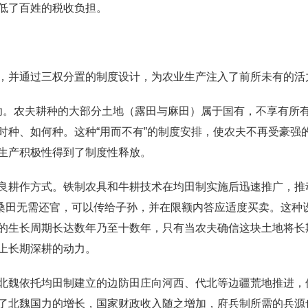
低了百姓的税收负担。
，并通过三权分置的制度设计，为农业生产注入了前所未有的活
之功。农夫耕种的大部分土地（露田与麻田）属于国有，不享有
时种、如何种。这种“用而不有”的制度安排，使农夫不再受豪强
生产积极性得到了制度性释放。
良耕作方式。铁制农具和牛耕技术在均田制实施后迅速推广，推动
。桑田无需还官，可以传给子孙，并在限额内答应适度买卖。这种
的生长周期长达数年乃至十数年，只有当农夫确信这块土地将长
上长期深耕的动力。
北魏依托均田制建立的边防田庄向河西、代北等边疆荒地推进，
了北魏国力的增长，国家财政收入随之增加，府兵制所需的兵源