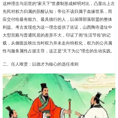
这种理念与后世的“家天下”世袭制形成鲜明对比，凸显出上古
先民对权力归属的苏醒认知：帝位不该归属于血缘世系，而
应交付给最有能力、最具德行的人，以保障部落联盟的整体
利益。考古发现也为这一理念提供了佐证，山西陶寺遗址中
大型宫殿与普通民居的差异不大，印证了尧“生活节俭”的记
载，从侧面反映出当时权力并未走向特权化，权力的公共属
性与服务属性占据主导，这正是“天下为公”理念的生动实践。
二、任人唯贤：以德才为核心的选任准则