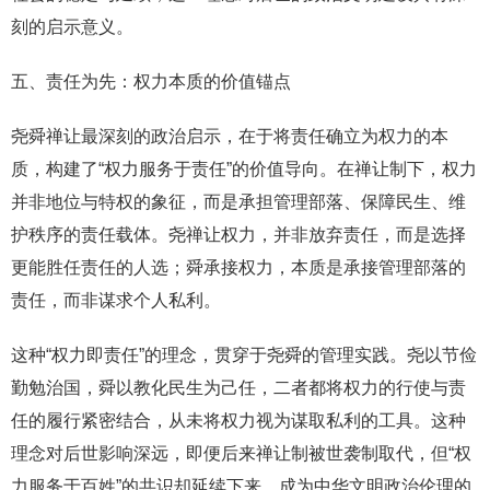
刻的启示意义。
五、责任为先：权力本质的价值锚点
尧舜禅让最深刻的政治启示，在于将责任确立为权力的本
质，构建了“权力服务于责任”的价值导向。在禅让制下，权力
并非地位与特权的象征，而是承担管理部落、保障民生、维
护秩序的责任载体。尧禅让权力，并非放弃责任，而是选择
更能胜任责任的人选；舜承接权力，本质是承接管理部落的
责任，而非谋求个人私利。
这种“权力即责任”的理念，贯穿于尧舜的管理实践。尧以节俭
勤勉治国，舜以教化民生为己任，二者都将权力的行使与责
任的履行紧密结合，从未将权力视为谋取私利的工具。这种
理念对后世影响深远，即便后来禅让制被世袭制取代，但“权
力服务于百姓”的共识却延续下来，成为中华文明政治伦理的