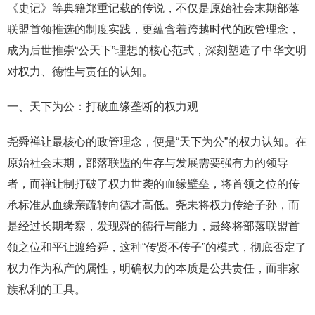
《史记》等典籍郑重记载的传说，不仅是原始社会末期部落
联盟首领推选的制度实践，更蕴含着跨越时代的政管理念，
成为后世推崇“公天下”理想的核心范式，深刻塑造了中华文明
对权力、德性与责任的认知。
一、天下为公：打破血缘垄断的权力观
尧舜禅让最核心的政管理念，便是“天下为公”的权力认知。在
原始社会末期，部落联盟的生存与发展需要强有力的领导
者，而禅让制打破了权力世袭的血缘壁垒，将首领之位的传
承标准从血缘亲疏转向德才高低。尧未将权力传给子孙，而
是经过长期考察，发现舜的德行与能力，最终将部落联盟首
领之位和平让渡给舜，这种“传贤不传子”的模式，彻底否定了
权力作为私产的属性，明确权力的本质是公共责任，而非家
族私利的工具。