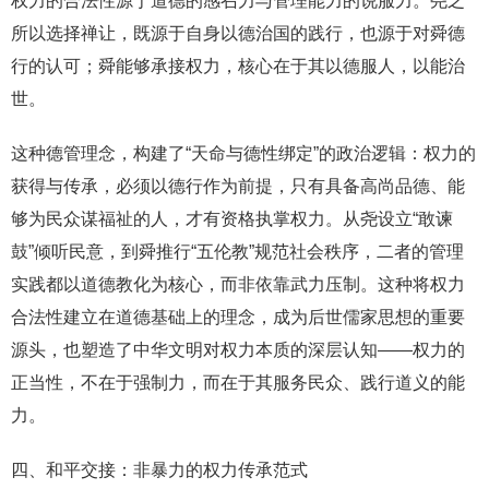
权力的合法性源于道德的感召力与管理能力的说服力。尧之
所以选择禅让，既源于自身以德治国的践行，也源于对舜德
行的认可；舜能够承接权力，核心在于其以德服人，以能治
世。
这种德管理念，构建了“天命与德性绑定”的政治逻辑：权力的
获得与传承，必须以德行作为前提，只有具备高尚品德、能
够为民众谋福祉的人，才有资格执掌权力。从尧设立“敢谏
鼓”倾听民意，到舜推行“五伦教”规范社会秩序，二者的管理
实践都以道德教化为核心，而非依靠武力压制。这种将权力
合法性建立在道德基础上的理念，成为后世儒家思想的重要
源头，也塑造了中华文明对权力本质的深层认知——权力的
正当性，不在于强制力，而在于其服务民众、践行道义的能
力。
四、和平交接：非暴力的权力传承范式