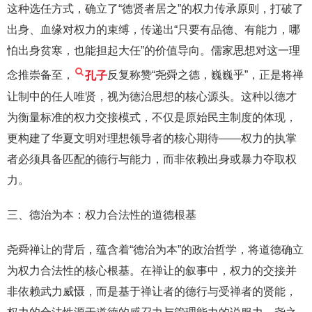
这种选任方式，确立了“德贤者居之”的权力传承原则，打破了
出身、血缘对权力的束缚，传递出“只要有品德、有能力，哪
怕出身贫寒，也能担起大任”的价值导向。儒家思想对这一理
念推崇备至，
孔子
反复称赞“尧舜之德，巍巍乎”，正是将禅
让制中的任人唯贤，视为德治思想的核心源头。这种以德才
为衡量标准的权力交接模式，不仅是原始民主制度的体现，
更构建了华夏文明对理想领导者的核心期待——权力的执掌
者必须具备匹配的德行与能力，而非依赖出身或暴力夺取权
力。
三、德治为本：权力合法性的道德根基
尧舜禅让的背后，蕴含着“德治为本”的政治哲学，将道德确立
为权力合法性的核心根基。在禅让的叙事中，权力的交接并
非依赖武力威慑，而是基于禅让者的德行与受禅者的贤能，