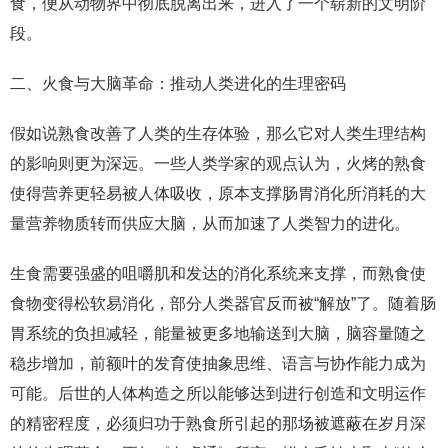
食，便从动物界中彻底脱离出来，进入了一个崭新的文明阶
段。
二、火食与大脑革命：推动人类进化的生理密码
假如说熟食改善了人类的生存体验，那么它对人类生理结构
的影响则更为深远。一些人类学家的观点认为，火烤的熟食
使得营养更轻易被人体吸收，原本支撑肠胃消化所消耗的大
量营养物质转而供应大脑，从而加速了人类智力的进化。
生食需要强盛的咀嚼肌和发达的消化系统来支撑，而熟食使
食物变得松软易消化，部分人类器官反而被“解放”了。随着肠
胃系统的负担减轻，能量被更多地输送到大脑，脑容量随之
稳步增加，前额叶的发育使抽象思维、语言与协作能力成为
可能。后世的人体构造之所以能够达到进行创造和文明运作
的精密程度，必须归功于熟食所引起的那场被遮蔽在岁月深