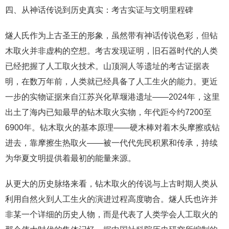
四、从神话传说到历史真实：考古实证与文明里程碑
燧人氏作为上古圣王的形象，虽然带有神话传说色彩，但钻
木取火并非虚构的空想。考古发现证明，旧石器时代的人类
已经把握了人工取火技术。山顶洞人等遗址的考古证据表
明，在数万年前，人类就已经具备了人工生火的能力。更近
一步的实物证据来自江苏兴化草堰港遗址——2024年，这里
出土了海内已知最早的钻木取火实物，年代距今约7200至
6900年。钻木取火的基本原理——硬木棒对着木头摩擦或钻
进去，靠摩擦生热取火——被一代代先民积累和传承，持续
为华夏文明提供着最初的能量来源。
从更大的历史脉络来看，钻木取火的传说与上古时期人类从
利用自然火到人工生火的演进过程高度吻合。燧人氏也许并
非某一个详细的历史人物，而是代表了人类学会人工取火的