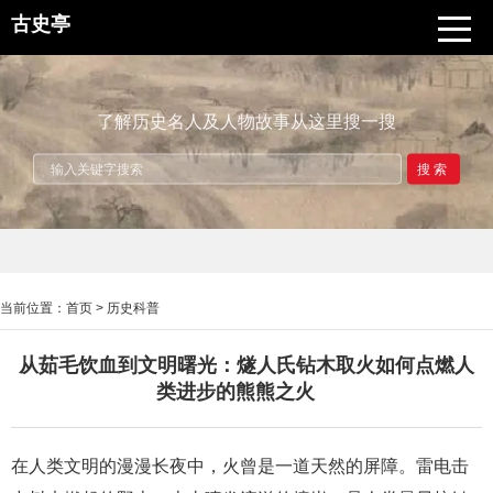
古史亭
了解历史名人及人物故事从这里搜一搜
搜索
当前位置：
首页
>
历史科普
从茹毛饮血到文明曙光：燧人氏钻木取火如何点燃人
类进步的熊熊之火
在人类文明的漫漫长夜中，火曾是一道天然的屏障。雷电击