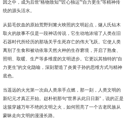
因之中，成为后世“格物致知”“匠心独运”“自力更生”等精神传
统的源头活水。
从茹毛饮血的原始荒野到篝火映照的文明起点，燧人氏钻木
取火的故事不仅是一段神话传说，它生动地浓缩了人类在旧
石器时代所经历的那场关乎生死存亡的伟大飞跃。它使人类
离别了生食和被动依靠天然火种的生存窘境，开启了熟食、
照明、取暖、生产等多维度的文明进步。它更以其独特的“自
力更生”的文化隐喻，深刻塑造了炎黄子孙的思维方式与精神
底色。
当遥远的火光第一次由人类亲手点燃，那一刻，人类文明的
新纪元才真正开始。赵朴初那句“世界从此日日新”，说的正是
这簇穿越万年不绝的文明之火，如何照亮了一个古老民族从
蒙昧走向文明的漫漫长路。