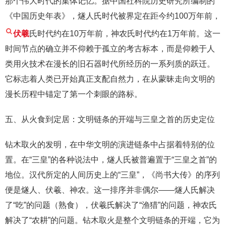
那个伟大时代的集体记忆。据中国社科院历史研究所编制的
《中国历史年表》，燧人氏时代被界定在距今约100万年前，
伏羲
氏时代约在10万年前，神农氏时代约在1万年前。这一
时间节点的确立并不仰赖于孤立的考古标本，而是仰赖于人
类用火技术在漫长的旧石器时代所经历的一系列质的跃迁。
它标志着人类已开始真正支配自然力，在从蒙昧走向文明的
漫长历程中锚定了第一个刺眼的路标。
五、从火食到定居：文明链条的开端与三皇之首的历史定位
钻木取火的发明，在中华文明的演进链条中占据着特别的位
置。在“三皇”的各种说法中，燧人氏被普遍置于“三皇之首”的
地位。汉代所定的人间历史上的“三皇”，《尚书大传》的序列
便是燧人、伏羲、神农。这一排序并非偶尔——燧人氏解决
了“吃”的问题（熟食），伏羲氏解决了“渔猎”的问题，神农氏
解决了“农耕”的问题。钻木取火是整个文明链条的开端，它为