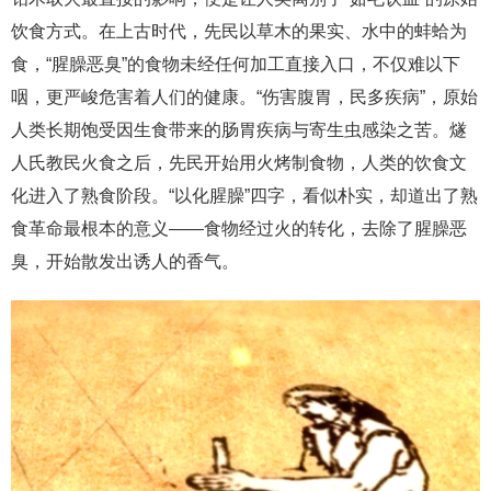
饮食方式。在上古时代，先民以草木的果实、水中的蚌蛤为
食，“腥臊恶臭”的食物未经任何加工直接入口，不仅难以下
咽，更严峻危害着人们的健康。“伤害腹胃，民多疾病”，原始
人类长期饱受因生食带来的肠胃疾病与寄生虫感染之苦。燧
人氏教民火食之后，先民开始用火烤制食物，人类的饮食文
化进入了熟食阶段。“以化腥臊”四字，看似朴实，却道出了熟
食革命最根本的意义——食物经过火的转化，去除了腥臊恶
臭，开始散发出诱人的香气。