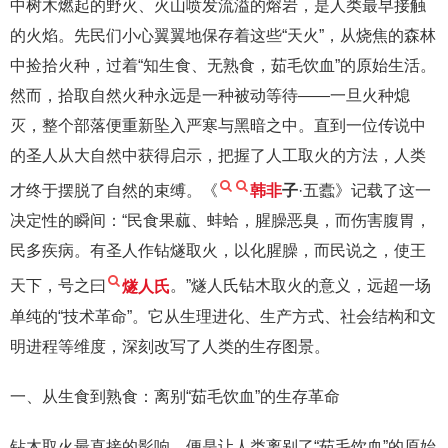
中树木燃起的野火、火山喷发流溢的熔岩，是人类最早接触
的火焰。先民们小心翼翼地保存着这些“天火”，从烧焦的森林
中捡拾火种，过着“知生食、无熟食，茹毛饮血”的原始生活。
然而，拾取自然火种永远是一种被动等待——一旦火种熄
灭，整个部落便重新坠入严寒与黑暗之中。直到一位传说中
的圣人从大自然中获得启示，把握了人工取火的方法，人类
才终于摆脱了自然的束缚。《
韩非
子
·五蠹》记载了这一
决定性的瞬间：“民食果蓏、蚌蛤，腥臊恶臭，而伤害腹胃，
民多疾病。有圣人作钻燧取火，以化腥臊，而民说之，使王
天下，号之曰
燧人氏
。”燧人氏钻木取火的意义，远超一场
单纯的“技术革命”。它从生理进化、生产方式、社会结构和文
明进程等维度，深刻改写了人类的生存图景。
一、从生食到熟食：离别“茹毛饮血”的生存革命
钻木取火最直接的影响，便是让人类离别了“茹毛饮血”的原始