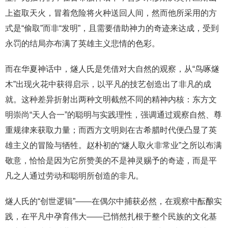
上盗取天火，冒着危险将火种送回人间，然而他所采用的方
式是“偷取”而非“发明”，且需要借助神力的奇迹来达成，受到
永罚的结局亦布满了英雄主义悲情的色彩。
而在华夏神话中，燧人氏是凭借对大自然的观察，从“鸟啄燧
木”出现火花中获得启示，以平凡的技艺创造出了非凡的成
就。这种差异折射出两种文明截然不同的精神内核：东方文
明崇尚“天人合一”的聪明与实践理性，强调通过观察自然、尊
重规律来获取力量；而西方文明则在古希腊时代便凸显了英
雄主义的冒险与牺牲。赵朴初的“燧人取火非常业”之所以布满
敬意，恰恰是因为它所赞美的不是神灵赐予的奇迹，而是平
凡之人通过劳动和聪明所创造的非凡。
燧人氏的“创世逻辑”——在偶尔中捕获必然，在观察中酝酿实
践，在平凡中孕育伟大——已悄然扎根于整个民族的文化基