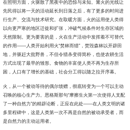
在照明方面，火驱散了黑夜中的恐惊与未知。篝火的光线让
先民得以将一天的活动延长到日落之后，有了更多的时间进
行生产、交流与技术研究。在取暖方面，火的运用使人类得
以向更严寒的地区迁徙和扩张，冲破气候条件对生存区域的
天然限制。更为要害的是，火在生产活动中发挥着不可替代
的作用——人类开始利用火“焚林而猎”，焚毁森林以开辟田
地，并驱赶大批野兽，不但令猎杀变得简朴，也使农耕生活
方式出现了最早的雏形。食物的丰富使人类不再为生存所
困，人口有了增长的基础，社会分工得以随之拉开序幕。
火，从一个被动等待的偶尔馈赠，彻底转变为一个可以主动
召唤的核心生产力。恩格斯那句“摩擦生火第一次使得人支配
了一种自然力”的精辟论断，正应在此处——在人类文明的诸
多里程碑中，这是人类第一次不再是自然的被动承受者，而
是自然力的主动运用者。