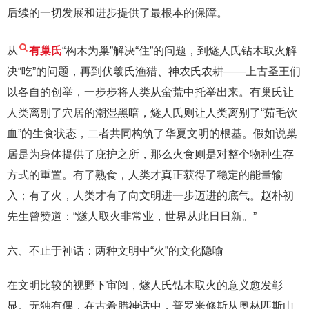
后续的一切发展和进步提供了最根本的保障。
从
有巢氏
“构木为巢”解决“住”的问题，到燧人氏钻木取火解
决“吃”的问题，再到伏羲氏渔猎、神农氏农耕——上古圣王们
以各自的创举，一步步将人类从蛮荒中托举出来。有巢氏让
人类离别了穴居的潮湿黑暗，燧人氏则让人类离别了“茹毛饮
血”的生食状态，二者共同构筑了华夏文明的根基。假如说巢
居是为身体提供了庇护之所，那么火食则是对整个物种生存
方式的重置。有了熟食，人类才真正获得了稳定的能量输
入；有了火，人类才有了向文明进一步迈进的底气。赵朴初
先生曾赞道：“燧人取火非常业，世界从此日日新。”
六、不止于神话：两种文明中“火”的文化隐喻
在文明比较的视野下审阅，燧人氏钻木取火的意义愈发彰
显。无独有偶，在古希腊神话中，普罗米修斯从奥林匹斯山