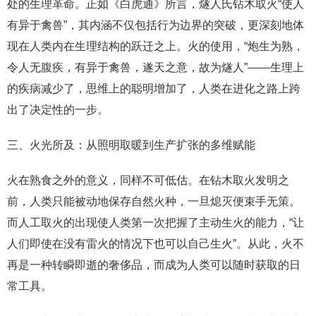
处的生理革命。正如《白虎通》所言，燧人氏钻木取火“使人
有异于禽兽”，其内涵不仅包括行为边界的突破，更深刻地体
现在人类内在生理结构的跃迁之上。火的使用，“炮生为熟，
令人无腹疾，有异于禽兽，遂天之意，故为燧人”——生理上
的疾病减少了，思维上的聪明增加了，人类在进化之路上跨
出了决定性的一步。
三、火光所及：从照明取暖到生产扩张的多维赋能
火在熟食之外的意义，同样不可低估。在钻木取火发明之
前，人类只能被动地保存自然火种，一旦熄灭便束手无策。
而人工取火的出现使人类第一次把握了主动生火的能力，“让
人们即使在没有雷火的情况下也可以自己生火”。从此，火不
再是一种转瞬即逝的奢侈品，而成为人类可以随时获取的日
常工具。