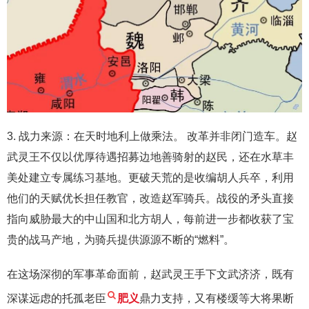
3. 战力来源：在天时地利上做乘法。 改革并非闭门造车。赵
武灵王不仅以优厚待遇招募边地善骑射的赵民，还在水草丰
美处建立专属练习基地。更破天荒的是收编胡人兵卒，利用
他们的天赋优长担任教官，改造赵军骑兵。战役的矛头直接
指向威胁最大的中山国和北方胡人，每前进一步都收获了宝
贵的战马产地，为骑兵提供源源不断的“燃料”。
在这场深彻的军事革命面前，赵武灵王手下文武济济，既有
深谋远虑的托孤老臣
肥义
鼎力支持，又有楼缓等大将果断