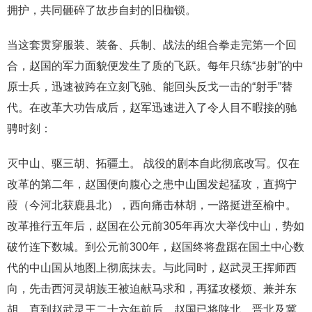
拥护，共同砸碎了故步自封的旧枷锁。
当这套贯穿服装、装备、兵制、战法的组合拳走完第一个回
合，赵国的军力面貌便发生了质的飞跃。每年只练“步射”的中
原士兵，迅速被跨在立刻飞驰、能回头反戈一击的“射手”替
代。在改革大功告成后，赵军迅速进入了令人目不暇接的驰
骋时刻：
灭中山、驱三胡、拓疆土。 战役的剧本自此彻底改写。仅在
改革的第二年，赵国便向腹心之患中山国发起猛攻，直捣宁
葭（今河北获鹿县北），西向痛击林胡，一路挺进至榆中。
改革推行五年后，赵国在公元前305年再次大举伐中山，势如
破竹连下数城。到公元前300年，赵国终将盘踞在国土中心数
代的中山国从地图上彻底抹去。与此同时，赵武灵王挥师西
向，先击西河灵胡族王被迫献马求和，再猛攻楼烦、兼并东
胡。直到赵武灵王二十六年前后，赵国已将陕北、晋北及冀