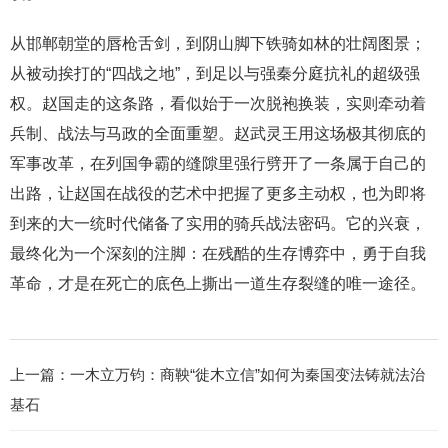
从邯郸朝堂的唇枪舌剑，到阴山脚下铁骑如林的壮阔图景；
从被动挨打的“四战之地”，到足以与强秦分庭抗礼的超级强
权。赵国走的这条路，看似始于一次脱袍换装，实则牵动着
兵制、战法与马政的全面重塑。赵武灵王用这场极其彻底的
军事改革，在列国争霸的缝隙里强行劈开了一条属于自己的
出路，让赵国在战役的艺术中把握了更多主动权，也为即将
到来的大一统时代储备了实用的骑兵战法密码。它的兴衰，
最终化为一个深刻的注脚：在残酷的生存博弈中，勇于自我
革命，才是在死亡的底色上撕出一道生存裂缝的唯一途径。
上一篇：
一木立万钧：商鞅“徙木立信”如何为秦国变法铸就法治
基石