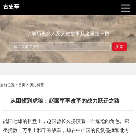
古史亭
了解历史名人及人物故事从这里搜一搜
搜索
当前位置：
首页
>
历史科普
从困顿到虎狼：赵国军事改革的战力跃迁之路
战国七雄的棋盘上，赵国曾长久扮演着一个尴尬的角色。它
坐拥数十万甲士和千乘战车，却在中山国的反复侵扰和北方