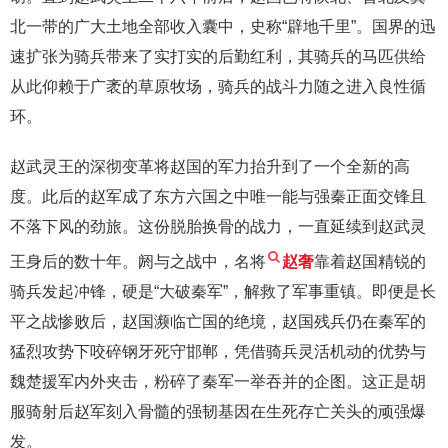
北一带的广大土地全部收入囊中，史称“辟地千里”。国界的迅
速扩张为骑兵带来了实打实的后勤红利，其骑兵的马匹供给
从此仰赖于广袤的草原牧场，骑兵的战斗力随之进入良性循
环。
赵武灵王的深彻变革将赵国的军力抬升到了一个全新的高
度。此后的赵军成了东方六国之中唯一能与强秦正面交锋且
不落下风的劲旅。这份脱胎换骨的战力，一直延续到赵武灵
王身后的数十年。阏与之战中，名将
赵奢
靠着赵国精锐的
骑兵发起冲锋，硬是“大破秦军”，解救了军事重镇。即便是长
平之战惨败后，赵国濒临亡国的绝境，赵国残兵仍在秦军的
猛烈攻势下咬碎钢牙死守邯郸，凭借骑兵灵活机动的优势与
魏楚援军内外夹击，粉碎了秦军一举吞并的企图。这正是胡
服骑射后赵军刻入骨髓的强韧基因在生死存亡关头的顽强爆
发。