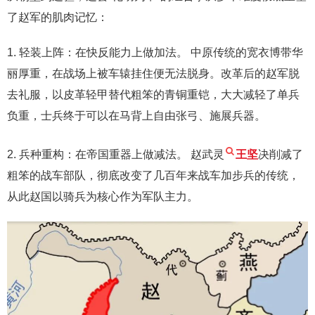
了赵军的肌肉记忆：
1. 轻装上阵：在快反能力上做加法。 中原传统的宽衣博带华
丽厚重，在战场上被车辕挂住便无法脱身。改革后的赵军脱
去礼服，以皮革轻甲替代粗笨的青铜重铠，大大减轻了单兵
负重，士兵终于可以在马背上自由张弓、施展兵器。
2. 兵种重构：在帝国重器上做减法。 赵武灵
王坚
决削减了
粗笨的战车部队，彻底改变了几百年来战车加步兵的传统，
从此赵国以骑兵为核心作为军队主力。