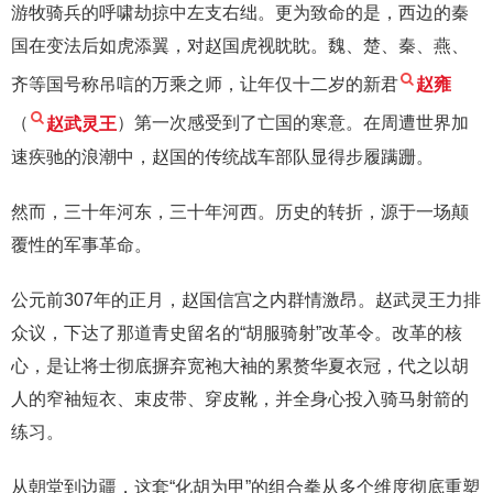
游牧骑兵的呼啸劫掠中左支右绌。更为致命的是，西边的秦
国在变法后如虎添翼，对赵国虎视眈眈。魏、楚、秦、燕、
齐等国号称吊唁的万乘之师，让年仅十二岁的新君
赵雍
（
赵武灵王
）第一次感受到了亡国的寒意。在周遭世界加
速疾驰的浪潮中，赵国的传统战车部队显得步履蹒跚。
然而，三十年河东，三十年河西。历史的转折，源于一场颠
覆性的军事革命。
公元前307年的正月，赵国信宫之内群情激昂。赵武灵王力排
众议，下达了那道青史留名的“胡服骑射”改革令。改革的核
心，是让将士彻底摒弃宽袍大袖的累赘华夏衣冠，代之以胡
人的窄袖短衣、束皮带、穿皮靴，并全身心投入骑马射箭的
练习。
从朝堂到边疆，这套“化胡为甲”的组合拳从多个维度彻底重塑